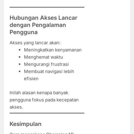
Hubungan Akses Lancar
dengan Pengalaman
Pengguna
Akses yang lancar akan:
Meningkatkan kenyamanan
Menghemat waktu
Mengurangi frustrasi
Membuat navigasi lebih
efisien
Inilah alasan kenapa banyak
pengguna fokus pada kecepatan
akses.
Kesimpulan