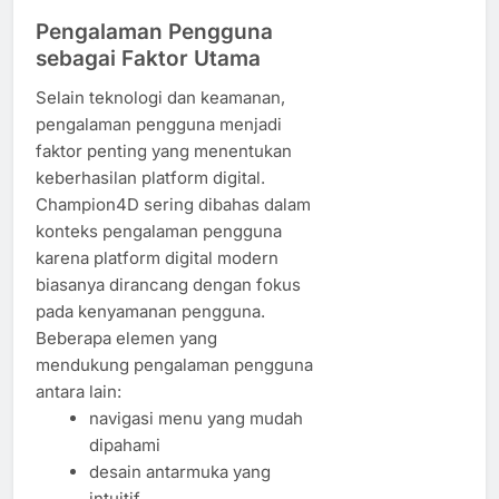
Pengalaman Pengguna
sebagai Faktor Utama
Selain teknologi dan keamanan,
pengalaman pengguna menjadi
faktor penting yang menentukan
keberhasilan platform digital.
Champion4D sering dibahas dalam
konteks pengalaman pengguna
karena platform digital modern
biasanya dirancang dengan fokus
pada kenyamanan pengguna.
Beberapa elemen yang
mendukung pengalaman pengguna
antara lain:
navigasi menu yang mudah
dipahami
desain antarmuka yang
intuitif