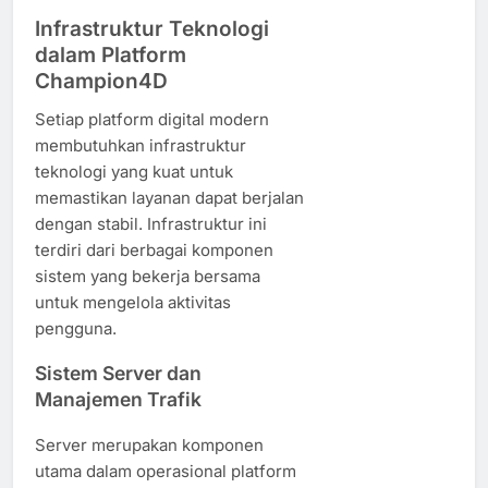
Infrastruktur Teknologi
dalam Platform
Champion4D
Setiap platform digital modern
membutuhkan infrastruktur
teknologi yang kuat untuk
memastikan layanan dapat berjalan
dengan stabil. Infrastruktur ini
terdiri dari berbagai komponen
sistem yang bekerja bersama
untuk mengelola aktivitas
pengguna.
Sistem Server dan
Manajemen Trafik
Server merupakan komponen
utama dalam operasional platform