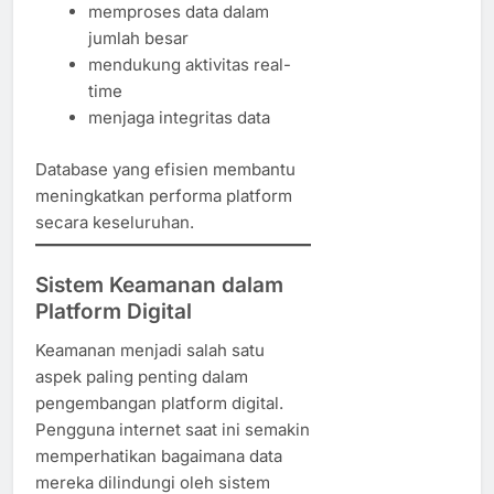
memproses data dalam
jumlah besar
mendukung aktivitas real-
time
menjaga integritas data
Database yang efisien membantu
meningkatkan performa platform
secara keseluruhan.
Sistem Keamanan dalam
Platform Digital
Keamanan menjadi salah satu
aspek paling penting dalam
pengembangan platform digital.
Pengguna internet saat ini semakin
memperhatikan bagaimana data
mereka dilindungi oleh sistem