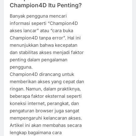
Champion4D Itu Penting?
Banyak pengguna mencari
informasi seperti “Champion4D
akses lancar” atau “cara buka
Champion4D tanpa error”. Hal ini
menunjukkan bahwa kecepatan
dan stabilitas akses menjadi faktor
penting dalam pengalaman
pengguna.
Champion4D dirancang untuk
memberikan akses yang cepat dan
ringan. Namun, dalam praktiknya,
beberapa faktor eksternal seperti
koneksi internet, perangkat, dan
pengaturan browser juga sangat
mempengaruhi kelancaran akses.
Artikel ini akan membahas secara
lengkap bagaimana cara