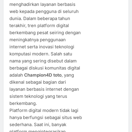
menghadirkan layanan berbasis
web kepada pengguna di seluruh
dunia. Dalam beberapa tahun
terakhir, tren platform digital
berkembang pesat seiring dengan
meningkatnya penggunaan
internet serta inovasi teknologi
komputasi modern. Salah satu
nama yang sering disebut dalam
berbagai diskusi komunitas digital
adalah
Champion4D toto
, yang
dikenal sebagai bagian dari
layanan berbasis internet dengan
sistem teknologi yang terus
berkembang.
Platform digital modern tidak lagi
hanya berfungsi sebagai situs web
sederhana. Saat ini, banyak
platform mengintegrasikan