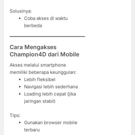
Solusinya:
Coba akses di waktu
berbeda
Cara Mengakses
Champion4D dari Mobile
Akses melalui smartphone
memiliki beberapa keunggulan:
Lebih fleksibel
Navigasi lebih sederhana
Loading lebih cepat (jika
jaringan stabil)
Tips:
Gunakan browser mobile
terbaru