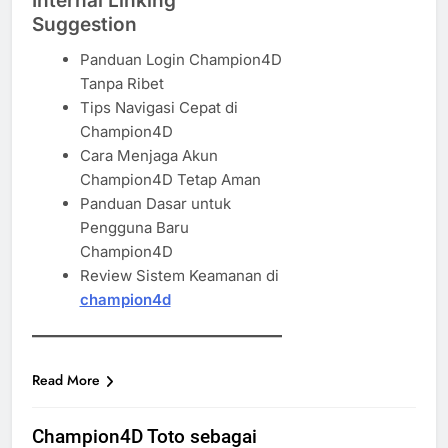
Internal Linking
Suggestion
Panduan Login Champion4D
Tanpa Ribet
Tips Navigasi Cepat di
Champion4D
Cara Menjaga Akun
Champion4D Tetap Aman
Panduan Dasar untuk
Pengguna Baru
Champion4D
Review Sistem Keamanan di
champion4d
Read More
Champion4D Toto sebagai