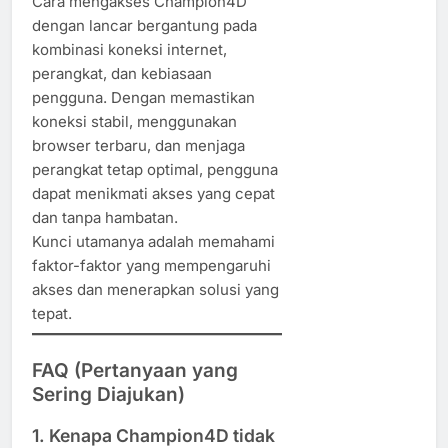
Cara mengakses Champion4D
dengan lancar bergantung pada
kombinasi koneksi internet,
perangkat, dan kebiasaan
pengguna. Dengan memastikan
koneksi stabil, menggunakan
browser terbaru, dan menjaga
perangkat tetap optimal, pengguna
dapat menikmati akses yang cepat
dan tanpa hambatan.
Kunci utamanya adalah memahami
faktor-faktor yang mempengaruhi
akses dan menerapkan solusi yang
tepat.
FAQ (Pertanyaan yang
Sering Diajukan)
1. Kenapa Champion4D tidak