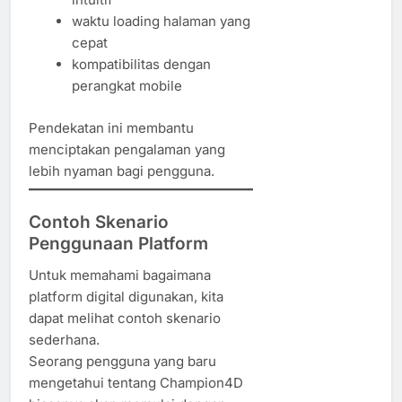
waktu loading halaman yang
cepat
kompatibilitas dengan
perangkat mobile
Pendekatan ini membantu
menciptakan pengalaman yang
lebih nyaman bagi pengguna.
Contoh Skenario
Penggunaan Platform
Untuk memahami bagaimana
platform digital digunakan, kita
dapat melihat contoh skenario
sederhana.
Seorang pengguna yang baru
mengetahui tentang Champion4D