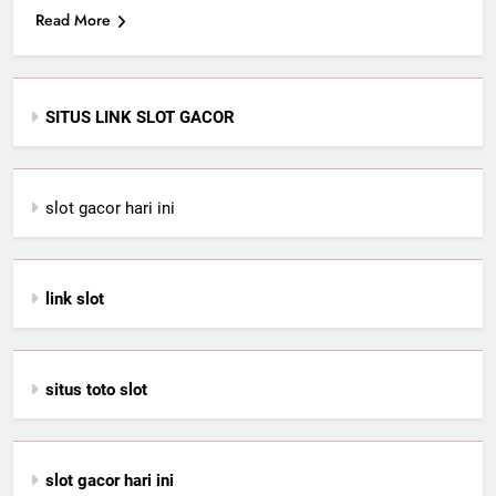
Read More
SITUS LINK SLOT GACOR
slot gacor hari ini
link slot
situs toto slot
slot gacor hari ini