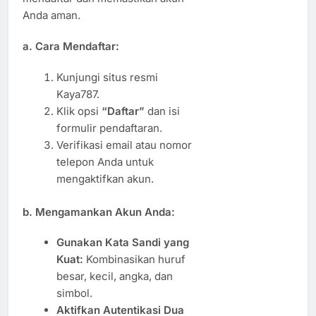
Anda aman.
a. Cara Mendaftar:
Kunjungi situs resmi
Kaya787.
Klik opsi
“Daftar”
dan isi
formulir pendaftaran.
Verifikasi email atau nomor
telepon Anda untuk
mengaktifkan akun.
b. Mengamankan Akun Anda:
Gunakan Kata Sandi yang
Kuat:
Kombinasikan huruf
besar, kecil, angka, dan
simbol.
Aktifkan Autentikasi Dua