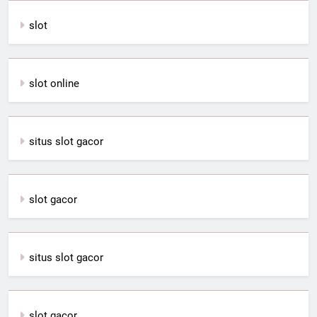
slot
slot online
situs slot gacor
slot gacor
situs slot gacor
slot gacor