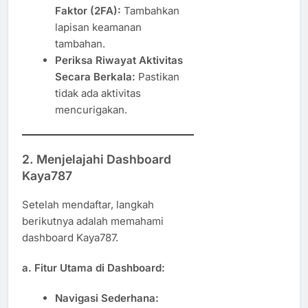
Faktor (2FA):
Tambahkan
lapisan keamanan
tambahan.
Periksa Riwayat Aktivitas
Secara Berkala:
Pastikan
tidak ada aktivitas
mencurigakan.
2. Menjelajahi Dashboard
Kaya787
Setelah mendaftar, langkah
berikutnya adalah memahami
dashboard Kaya787.
a. Fitur Utama di Dashboard:
Navigasi Sederhana: