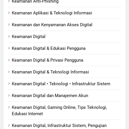
Keamanan Anti-Phishing
Keamanan Aplikasi & Teknologi Informasi
Keamanan dan Kenyamanan Akses Digital
Keamanan Digital
Keamanan Digital & Edukasi Pengguna
Keamanan Digital & Privasi Pengguna
Keamanan Digital & Teknologi Informasi
Keamanan Digital • Teknologi • Infrastruktur Sistem
Keamanan Digital dan Manajemen Akun
Keamanan Digital, Gaming Online, Tips Teknologi,
Edukasi Internet
Keamanan Digital, Infrastruktur Sistem, Pengujian