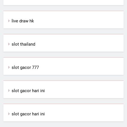
live draw hk
slot thailand
slot gacor 777
slot gacor hari ini
slot gacor hari ini