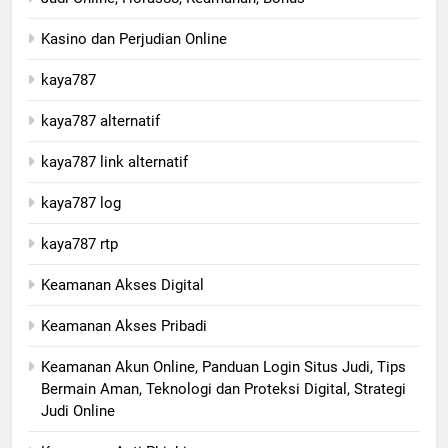
Kasino dan Perjudian Online
kaya787
kaya787 alternatif
kaya787 link alternatif
kaya787 log
kaya787 rtp
Keamanan Akses Digital
Keamanan Akses Pribadi
Keamanan Akun Online, Panduan Login Situs Judi, Tips
Bermain Aman, Teknologi dan Proteksi Digital, Strategi
Judi Online