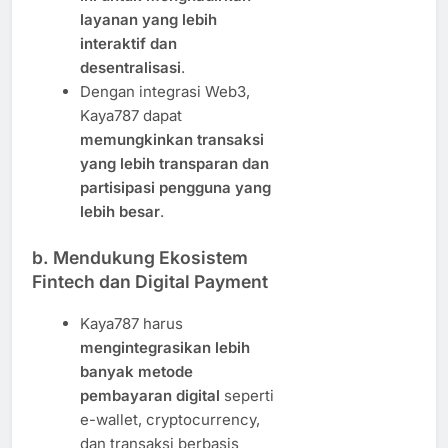
layanan yang lebih
interaktif dan
desentralisasi
.
Dengan integrasi Web3,
Kaya787 dapat
memungkinkan transaksi
yang lebih transparan dan
partisipasi pengguna yang
lebih besar
.
b. Mendukung Ekosistem
Fintech dan Digital Payment
Kaya787 harus
mengintegrasikan lebih
banyak metode
pembayaran digital
seperti
e-wallet, cryptocurrency,
dan transaksi berbasis