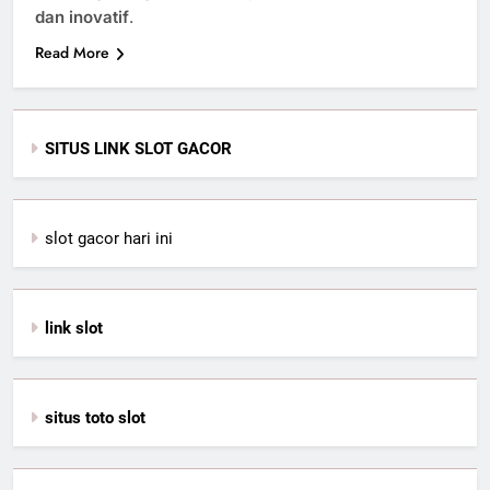
dan inovatif
.
Read More
SITUS LINK SLOT GACOR
slot gacor hari ini
link slot
situs toto slot