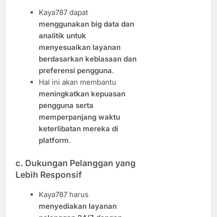
Kaya787 dapat
menggunakan big data dan
analitik untuk
menyesuaikan layanan
berdasarkan kebiasaan dan
preferensi pengguna
.
Hal ini akan membantu
meningkatkan kepuasan
pengguna serta
memperpanjang waktu
keterlibatan mereka di
platform
.
c. Dukungan Pelanggan yang
Lebih Responsif
Kaya787 harus
menyediakan layanan