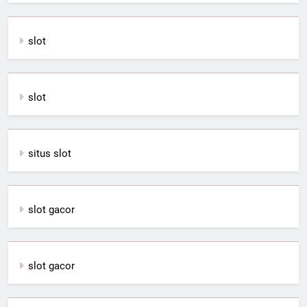
slot
slot
situs slot
slot gacor
slot gacor