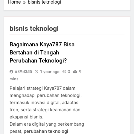
Home
bisnis teknologi
bisnis teknologi
Bagaimana Kaya787 Bisa
Bertahan di Tengah
Perubahan Teknologi?
689d355
1 year ago
0
9
mins
Pelajari strategi Kaya787 dalam
menghadapi perubahan teknologi,
termasuk inovasi digital, adaptasi
tren, serta strategi keamanan dan
ekspansi bisnis.
Dalam era digital yang berkembang
pesat,
perubahan teknologi