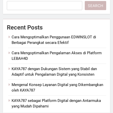
SEARCH
Recent Posts
Cara Mengoptimalkan Penggunaan EDWINSLOT di
Berbagai Perangkat secara Efektif
Cara Mengoptimalkan Pengalaman Akses di Platform
LEBAH4D
KAYA787 dengan Dukungan Sistem yang Stabil dan
Adaptif untuk Pengalaman Digital yang Konsisten
Mengenal Konsep Layanan Digital yang Dikembangkan
oleh KAYA787
KAYA787 sebagai Platform Digital dengan Antarmuka
yang Mudah Dipahami