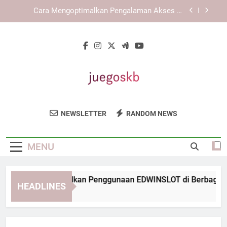
Skip
KAYA787 dengan Dukungan Sistem yang Stabil
to
dan Adaptif untuk Pengalaman Digital yang
Konsisten
content
Mengenal Konsep Layanan Digital yang
Dikembangkan oleh KAYA787
Cara Mengoptimalkan Penggunaan EDWINSLOT
di Berbagai Perangkat secara Efektif
Cara Mengoptimalkan Pengalaman Akses di
Platform LEBAH4D
Juegos KB
KAYA787 dengan Dukungan Sistem yang Stabil
Nikmati Game Dan Hiburan Seru Di
dan Adaptif untuk Pengalaman Digital yang
NEWSLETTER
RANDOM NEWS
Konsisten
Juegos KB. Tempat Terbaik Untuk
Mengenal Konsep Layanan Digital yang
Dikembangkan oleh KAYA787
Penggemar Game.
MENU
ra Mengoptimalkan Penggunaan EDWINSLOT di Berbagai Peran
HEADLINES
Weeks Ago