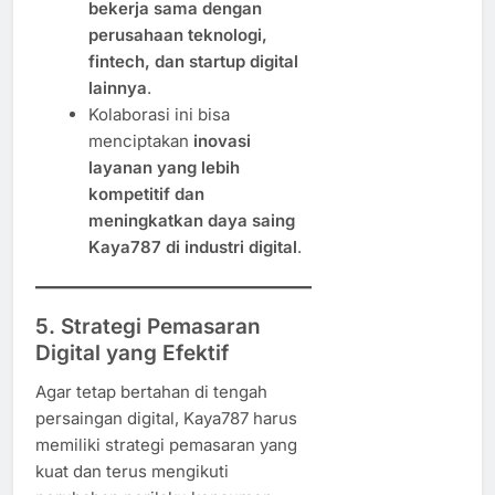
bekerja sama dengan
perusahaan teknologi,
fintech, dan startup digital
lainnya
.
Kolaborasi ini bisa
menciptakan
inovasi
layanan yang lebih
kompetitif dan
meningkatkan daya saing
Kaya787 di industri digital
.
5. Strategi Pemasaran
Digital yang Efektif
Agar tetap bertahan di tengah
persaingan digital, Kaya787 harus
memiliki strategi pemasaran yang
kuat dan terus mengikuti