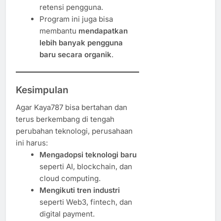
retensi pengguna.
Program ini juga bisa
membantu
mendapatkan
lebih banyak pengguna
baru secara organik
.
Kesimpulan
Agar Kaya787 bisa bertahan dan
terus berkembang di tengah
perubahan teknologi, perusahaan
ini harus:
Mengadopsi teknologi baru
seperti AI, blockchain, dan
cloud computing.
Mengikuti tren industri
seperti Web3, fintech, dan
digital payment.