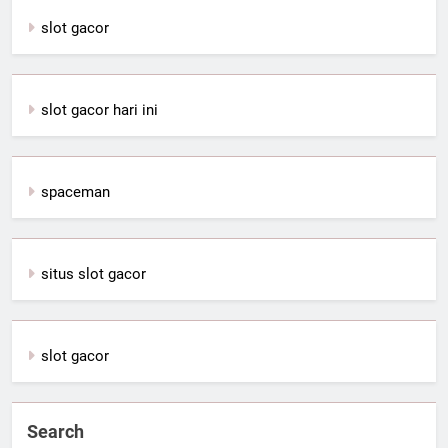
slot gacor
slot gacor hari ini
spaceman
situs slot gacor
slot gacor
Search