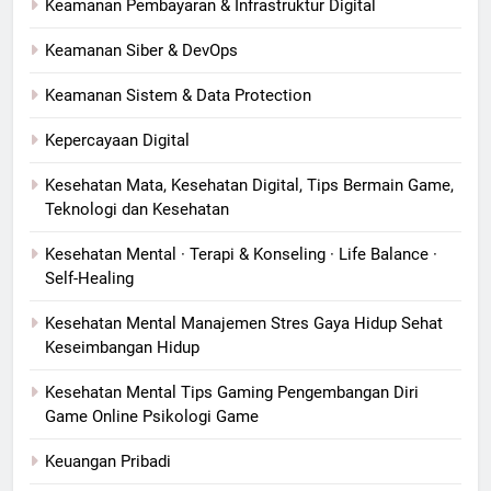
Keamanan Pembayaran & Infrastruktur Digital
Keamanan Siber & DevOps
Keamanan Sistem & Data Protection
Kepercayaan Digital
Kesehatan Mata, Kesehatan Digital, Tips Bermain Game,
Teknologi dan Kesehatan
Kesehatan Mental · Terapi & Konseling · Life Balance ·
Self-Healing
Kesehatan Mental Manajemen Stres Gaya Hidup Sehat
Keseimbangan Hidup
Kesehatan Mental Tips Gaming Pengembangan Diri
Game Online Psikologi Game
Keuangan Pribadi