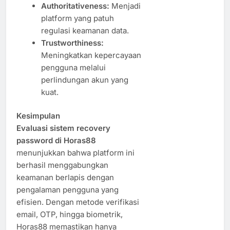
Authoritativeness:
Menjadi
platform yang patuh
regulasi keamanan data.
Trustworthiness:
Meningkatkan kepercayaan
pengguna melalui
perlindungan akun yang
kuat.
Kesimpulan
Evaluasi sistem recovery
password di Horas88
menunjukkan bahwa platform ini
berhasil menggabungkan
keamanan berlapis dengan
pengalaman pengguna yang
efisien. Dengan metode verifikasi
email, OTP, hingga biometrik,
Horas88 memastikan hanya