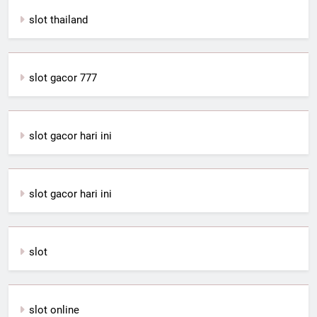
slot thailand
slot gacor 777
slot gacor hari ini
slot gacor hari ini
slot
slot online