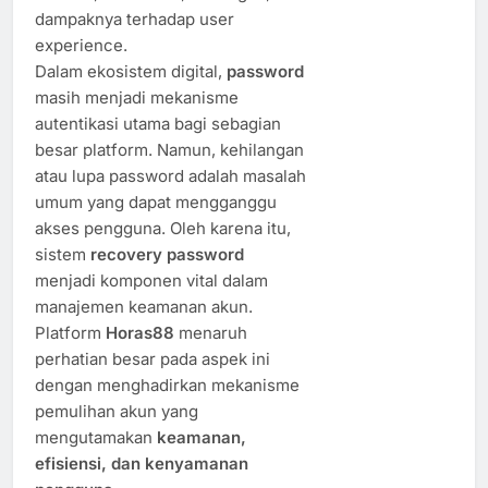
dampaknya terhadap user
experience.
Dalam ekosistem digital,
password
masih menjadi mekanisme
autentikasi utama bagi sebagian
besar platform. Namun, kehilangan
atau lupa password adalah masalah
umum yang dapat mengganggu
akses pengguna. Oleh karena itu,
sistem
recovery password
menjadi komponen vital dalam
manajemen keamanan akun.
Platform
Horas88
menaruh
perhatian besar pada aspek ini
dengan menghadirkan mekanisme
pemulihan akun yang
mengutamakan
keamanan,
efisiensi, dan kenyamanan