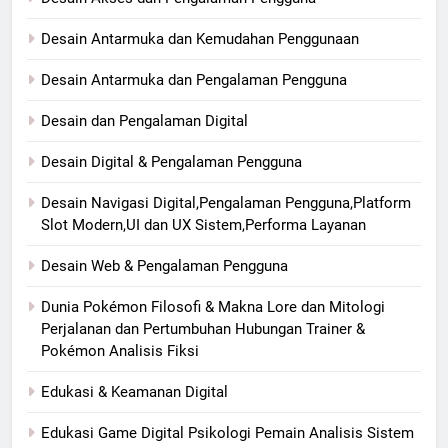
Desain Antarmuka dan Kemudahan Penggunaan
Desain Antarmuka dan Pengalaman Pengguna
Desain dan Pengalaman Digital
Desain Digital & Pengalaman Pengguna
Desain Navigasi Digital,Pengalaman Pengguna,Platform
Slot Modern,UI dan UX Sistem,Performa Layanan
Desain Web & Pengalaman Pengguna
Dunia Pokémon Filosofi & Makna Lore dan Mitologi
Perjalanan dan Pertumbuhan Hubungan Trainer &
Pokémon Analisis Fiksi
Edukasi & Keamanan Digital
Edukasi Game Digital Psikologi Pemain Analisis Sistem