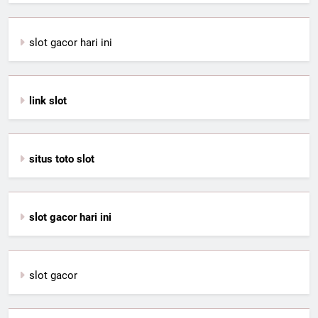
slot gacor hari ini
link slot
situs toto slot
slot gacor hari ini
slot gacor