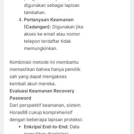
digunakan sebagai lapisan
tambahan.
Pertanyaan Keamanan
(Cadangan):
Digunakan jika
akses ke email atau nomor
telepon terdaftar tidak
memungkinkan.
Kombinasi metode ini membantu
memastikan bahwa hanya pemilik
sah yang dapat mengakses
kembali akun mereka.
Evaluasi Keamanan Recovery
Password
Dari perspektif keamanan, sistem
Horas88 cukup komprehensif
dengan beberapa lapisan proteksi:
Enkripsi End-to-End:
Data
pemulihan dienkripsi