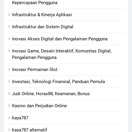
Kepercayaan Pengguna
Infrastruktur & Kinerja Aplikasi
Infrastruktur dan Sistem Digital
Inovasi Akses Digital dan Pengalaman Pengguna
Inovasi Game, Desain Interaktif, Komunitas Digital,
Pengalaman Pengguna
Inovasi Permainan Slot
Investasi, Teknologi Finansial, Panduan Pemula
Judi Online, Horas88, Keamanan, Bonus
Kasino dan Perjudian Online
kaya787
kaya787 alternatif