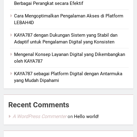
Berbagai Perangkat secara Efektif
Cara Mengoptimalkan Pengalaman Akses di Platform
LEBAH4D
KAYA787 dengan Dukungan Sistem yang Stabil dan
Adaptif untuk Pengalaman Digital yang Konsisten
Mengenal Konsep Layanan Digital yang Dikembangkan
oleh KAYA787
KAYA787 sebagai Platform Digital dengan Antarmuka
yang Mudah Dipahami
Recent Comments
A WordPress Commenter
on
Hello world!