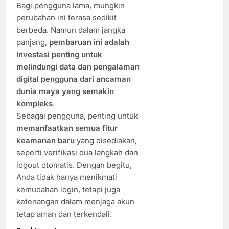
Bagi pengguna lama, mungkin
perubahan ini terasa sedikit
berbeda. Namun dalam jangka
panjang,
pembaruan ini adalah
investasi penting untuk
melindungi data dan pengalaman
digital pengguna dari ancaman
dunia maya yang semakin
kompleks
.
Sebagai pengguna, penting untuk
memanfaatkan semua fitur
keamanan baru
yang disediakan,
seperti verifikasi dua langkah dan
logout otomatis. Dengan begitu,
Anda tidak hanya menikmati
kemudahan login, tetapi juga
ketenangan dalam menjaga akun
tetap aman dan terkendali.