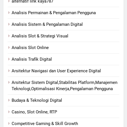
alternatif link kaya787
Analisis Permainan & Pengalaman Pengguna
Analisis Sistem & Pengalaman Digital
Analisis Slot & Strategi Visual
Analisis Slot Online
Analisis Trafik Digital
Arsitektur Navigasi dan User Experience Digital
Arsitektur Sistem Digital,Stabilitas Platform,Manajemen
Teknologi,Optimalisasi Kinerja,Pengalaman Pengguna
Budaya & Teknologi Digital
Casino, Slot Online, RTP
Competitive Gaming & Skill Growth