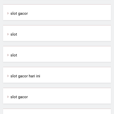
slot gacor
slot
slot
slot gacor hari ini
slot gacor