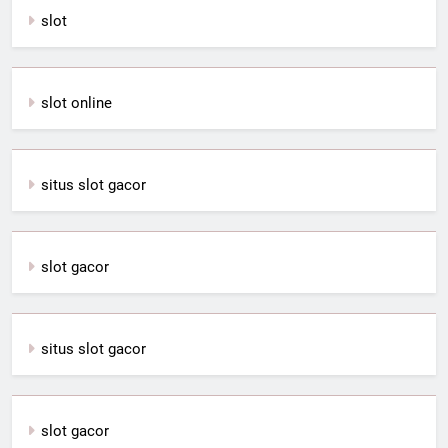
slot
slot online
situs slot gacor
slot gacor
situs slot gacor
slot gacor