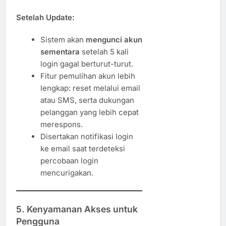
Setelah Update:
Sistem akan
mengunci akun
sementara
setelah 5 kali
login gagal berturut-turut.
Fitur pemulihan akun lebih
lengkap: reset melalui email
atau SMS, serta dukungan
pelanggan yang lebih cepat
merespons.
Disertakan notifikasi login
ke email saat terdeteksi
percobaan login
mencurigakan.
5.
Kenyamanan Akses untuk
Pengguna