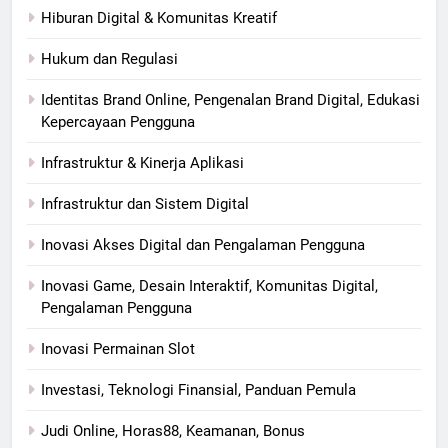
Hiburan Digital & Komunitas Kreatif
Hukum dan Regulasi
Identitas Brand Online, Pengenalan Brand Digital, Edukasi
Kepercayaan Pengguna
Infrastruktur & Kinerja Aplikasi
Infrastruktur dan Sistem Digital
Inovasi Akses Digital dan Pengalaman Pengguna
Inovasi Game, Desain Interaktif, Komunitas Digital,
Pengalaman Pengguna
Inovasi Permainan Slot
Investasi, Teknologi Finansial, Panduan Pemula
Judi Online, Horas88, Keamanan, Bonus