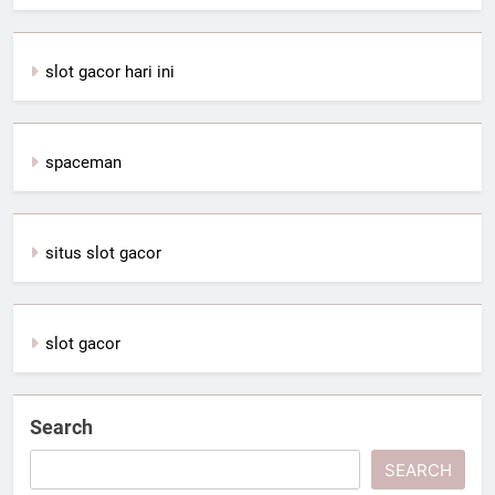
slot gacor hari ini
spaceman
situs slot gacor
slot gacor
Search
SEARCH