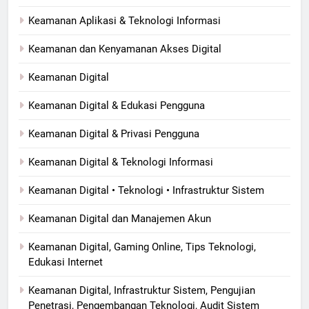
Keamanan Aplikasi & Teknologi Informasi
Keamanan dan Kenyamanan Akses Digital
Keamanan Digital
Keamanan Digital & Edukasi Pengguna
Keamanan Digital & Privasi Pengguna
Keamanan Digital & Teknologi Informasi
Keamanan Digital • Teknologi • Infrastruktur Sistem
Keamanan Digital dan Manajemen Akun
Keamanan Digital, Gaming Online, Tips Teknologi,
Edukasi Internet
Keamanan Digital, Infrastruktur Sistem, Pengujian
Penetrasi, Pengembangan Teknologi, Audit Sistem