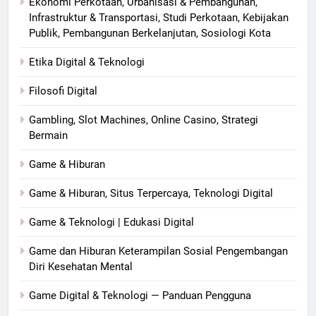
Ekonomi Perkotaan, Urbanisasi & Pembangunan,
Infrastruktur & Transportasi, Studi Perkotaan, Kebijakan
Publik, Pembangunan Berkelanjutan, Sosiologi Kota
Etika Digital & Teknologi
Filosofi Digital
Gambling, Slot Machines, Online Casino, Strategi
Bermain
Game & Hiburan
Game & Hiburan, Situs Terpercaya, Teknologi Digital
Game & Teknologi | Edukasi Digital
Game dan Hiburan Keterampilan Sosial Pengembangan
Diri Kesehatan Mental
Game Digital & Teknologi — Panduan Pengguna