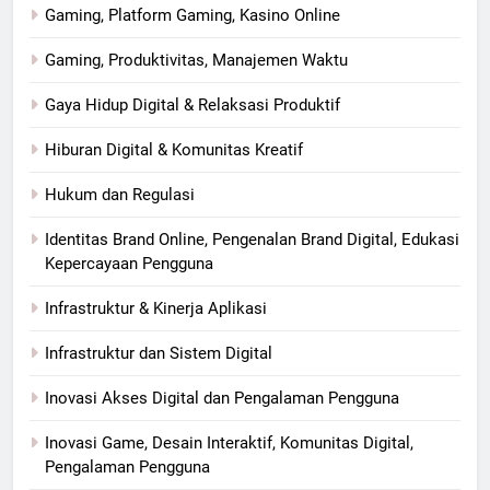
Gaming, Platform Gaming, Kasino Online
Gaming, Produktivitas, Manajemen Waktu
Gaya Hidup Digital & Relaksasi Produktif
Hiburan Digital & Komunitas Kreatif
Hukum dan Regulasi
Identitas Brand Online, Pengenalan Brand Digital, Edukasi
Kepercayaan Pengguna
Infrastruktur & Kinerja Aplikasi
Infrastruktur dan Sistem Digital
Inovasi Akses Digital dan Pengalaman Pengguna
Inovasi Game, Desain Interaktif, Komunitas Digital,
Pengalaman Pengguna