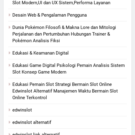
Slot Modern,UI dan UX Sistem,Performa Layanan
Desain Web & Pengalaman Pengguna
Dunia Pokémon Filosofi & Makna Lore dan Mitologi
Perjalanan dan Pertumbuhan Hubungan Trainer &
Pokémon Analisis Fiksi
Edukasi & Keamanan Digital
Edukasi Game Digital Psikologi Pemain Analisis Sistem
Slot Konsep Game Modern
Edukasi Pemain Slot Strategi Bermain Slot Online
Edwinslot Alternatif Manajemen Waktu Bermain Slot
Online Terkontrol
edwinslot
edwinslot alternatif
edwinslot link alternatif