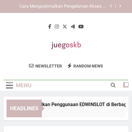
Skip
KAYA787 dengan Dukungan Sistem yang Stabil
to
dan Adaptif untuk Pengalaman Digital yang
Konsisten
content
Mengenal Konsep Layanan Digital yang
Dikembangkan oleh KAYA787
Cara Mengoptimalkan Penggunaan EDWINSLOT
di Berbagai Perangkat secara Efektif
Cara Mengoptimalkan Pengalaman Akses di
Platform LEBAH4D
Juegos KB
KAYA787 dengan Dukungan Sistem yang Stabil
Nikmati Game Dan Hiburan Seru Di
dan Adaptif untuk Pengalaman Digital yang
NEWSLETTER
RANDOM NEWS
Konsisten
Juegos KB. Tempat Terbaik Untuk
Mengenal Konsep Layanan Digital yang
Dikembangkan oleh KAYA787
Penggemar Game.
MENU
ra Mengoptimalkan Penggunaan EDWINSLOT di Berbagai Peran
HEADLINES
Weeks Ago