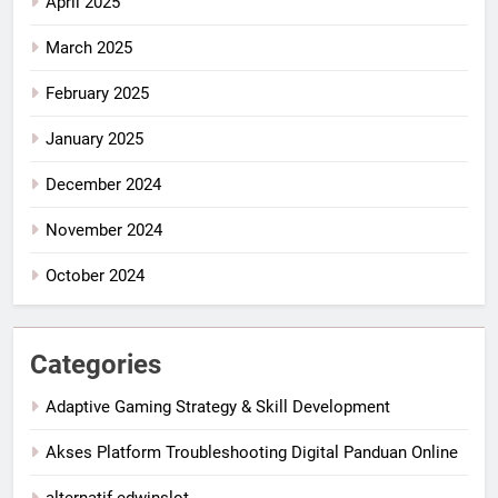
April 2025
March 2025
February 2025
January 2025
December 2024
November 2024
October 2024
Categories
Adaptive Gaming Strategy & Skill Development
Akses Platform Troubleshooting Digital Panduan Online
alternatif edwinslot