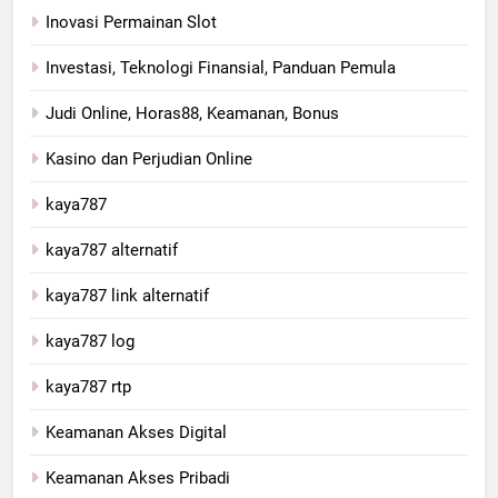
Inovasi Permainan Slot
Investasi, Teknologi Finansial, Panduan Pemula
Judi Online, Horas88, Keamanan, Bonus
Kasino dan Perjudian Online
kaya787
kaya787 alternatif
kaya787 link alternatif
kaya787 log
kaya787 rtp
Keamanan Akses Digital
Keamanan Akses Pribadi