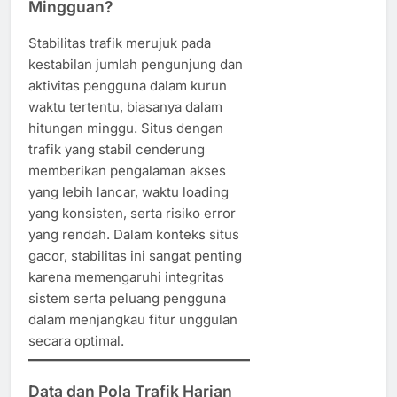
Mingguan?
Stabilitas trafik merujuk pada
kestabilan jumlah pengunjung dan
aktivitas pengguna dalam kurun
waktu tertentu, biasanya dalam
hitungan minggu. Situs dengan
trafik yang stabil cenderung
memberikan pengalaman akses
yang lebih lancar, waktu loading
yang konsisten, serta risiko error
yang rendah. Dalam konteks situs
gacor, stabilitas ini sangat penting
karena memengaruhi integritas
sistem serta peluang pengguna
dalam menjangkau fitur unggulan
secara optimal.
Data dan Pola Trafik Harian