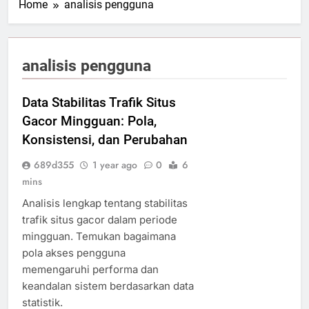
Home
analisis pengguna
analisis pengguna
Data Stabilitas Trafik Situs
Gacor Mingguan: Pola,
Konsistensi, dan Perubahan
689d355
1 year ago
0
6
mins
Analisis lengkap tentang stabilitas
trafik situs gacor dalam periode
mingguan. Temukan bagaimana
pola akses pengguna
memengaruhi performa dan
keandalan sistem berdasarkan data
statistik.