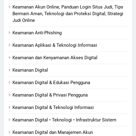
Keamanan Akun Online, Panduan Login Situs Judi, Tips
Bermain Aman, Teknologi dan Proteksi Digital, Strategi
Judi Online
Keamanan Anti-Phishing
Keamanan Aplikasi & Teknologi Informasi
Keamanan dan Kenyamanan Akses Digital
Keamanan Digital
Keamanan Digital & Edukasi Pengguna
Keamanan Digital & Privasi Pengguna
Keamanan Digital & Teknologi Informasi
Keamanan Digital • Teknologi • Infrastruktur Sistem
Keamanan Digital dan Manajemen Akun