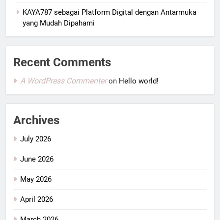
KAYA787 sebagai Platform Digital dengan Antarmuka
yang Mudah Dipahami
Recent Comments
A WordPress Commenter
on
Hello world!
Archives
July 2026
June 2026
May 2026
April 2026
March 2026