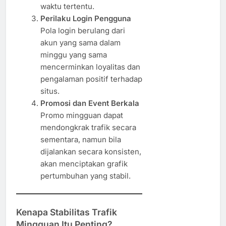
waktu tertentu.
Perilaku Login Pengguna
Pola login berulang dari
akun yang sama dalam
minggu yang sama
mencerminkan loyalitas dan
pengalaman positif terhadap
situs.
Promosi dan Event Berkala
Promo mingguan dapat
mendongkrak trafik secara
sementara, namun bila
dijalankan secara konsisten,
akan menciptakan grafik
pertumbuhan yang stabil.
Kenapa Stabilitas Trafik
Mingguan Itu Penting?