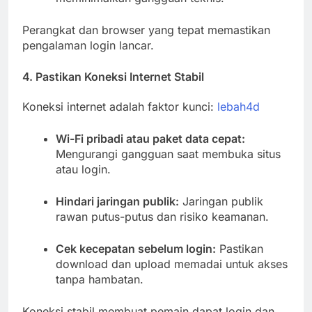
Perangkat dan browser yang tepat memastikan
pengalaman login lancar.
4. Pastikan Koneksi Internet Stabil
Koneksi internet adalah faktor kunci:
lebah4d
Wi-Fi pribadi atau paket data cepat:
Mengurangi gangguan saat membuka situs
atau login.
Hindari jaringan publik:
Jaringan publik
rawan putus-putus dan risiko keamanan.
Cek kecepatan sebelum login:
Pastikan
download dan upload memadai untuk akses
tanpa hambatan.
Koneksi stabil membuat pemain dapat login dan