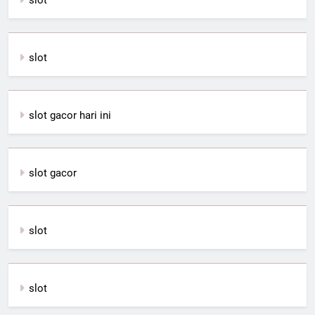
slot
slot gacor hari ini
slot gacor
slot
slot