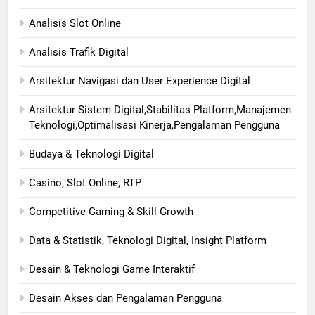
Analisis Slot Online
Analisis Trafik Digital
Arsitektur Navigasi dan User Experience Digital
Arsitektur Sistem Digital,Stabilitas Platform,Manajemen
Teknologi,Optimalisasi Kinerja,Pengalaman Pengguna
Budaya & Teknologi Digital
Casino, Slot Online, RTP
Competitive Gaming & Skill Growth
Data & Statistik, Teknologi Digital, Insight Platform
Desain & Teknologi Game Interaktif
Desain Akses dan Pengalaman Pengguna