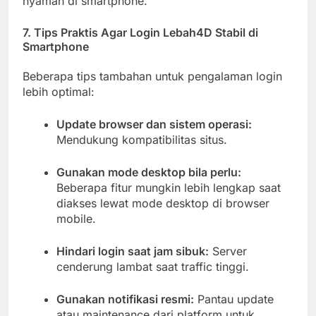
nyaman di smartphone.
7. Tips Praktis Agar Login Lebah4D Stabil di
Smartphone
Beberapa tips tambahan untuk pengalaman login
lebih optimal:
Update browser dan sistem operasi:
Mendukung kompatibilitas situs.
Gunakan mode desktop bila perlu:
Beberapa fitur mungkin lebih lengkap saat
diakses lewat mode desktop di browser
mobile.
Hindari login saat jam sibuk:
Server
cenderung lambat saat traffic tinggi.
Gunakan notifikasi resmi:
Pantau update
atau maintenance dari platform untuk