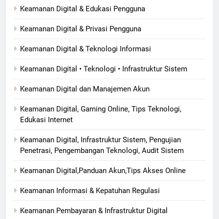
Keamanan Digital & Edukasi Pengguna
Keamanan Digital & Privasi Pengguna
Keamanan Digital & Teknologi Informasi
Keamanan Digital • Teknologi • Infrastruktur Sistem
Keamanan Digital dan Manajemen Akun
Keamanan Digital, Gaming Online, Tips Teknologi,
Edukasi Internet
Keamanan Digital, Infrastruktur Sistem, Pengujian
Penetrasi, Pengembangan Teknologi, Audit Sistem
Keamanan Digital,Panduan Akun,Tips Akses Online
Keamanan Informasi & Kepatuhan Regulasi
Keamanan Pembayaran & Infrastruktur Digital