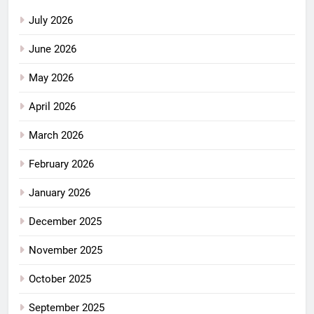
July 2026
June 2026
May 2026
April 2026
March 2026
February 2026
January 2026
December 2025
November 2025
October 2025
September 2025