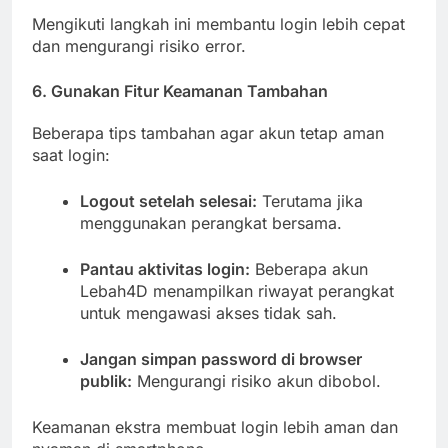
Mengikuti langkah ini membantu login lebih cepat
dan mengurangi risiko error.
6. Gunakan Fitur Keamanan Tambahan
Beberapa tips tambahan agar akun tetap aman
saat login:
Logout setelah selesai:
Terutama jika
menggunakan perangkat bersama.
Pantau aktivitas login:
Beberapa akun
Lebah4D menampilkan riwayat perangkat
untuk mengawasi akses tidak sah.
Jangan simpan password di browser
publik:
Mengurangi risiko akun dibobol.
Keamanan ekstra membuat login lebih aman dan