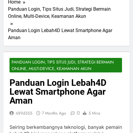
Home
Panduan Login, Tips Situs Judi, Strategi Bermain
Online, Multi-Device, Keamanan Akun
Panduan Login Lebah4D Lewat Smartphone Agar
Aman
PANDUAN LOGIN, TIPS SITUS JUDI, STRATEGI BERMAIN
ONLINE, MULTI-DEVICE, KEAMANAN AKUN
Panduan Login Lebah4D
Lewat Smartphone Agar
Aman
0
689d355
7 Months Ago
5 Mins
Seiring berkembangnya teknologi, banyak pemain