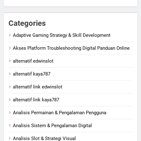
Categories
Adaptive Gaming Strategy & Skill Development
Akses Platform Troubleshooting Digital Panduan Online
alternatif edwinslot
alternatif kaya787
alternatif link edwinslot
alternatif link kaya787
Analisis Permainan & Pengalaman Pengguna
Analisis Sistem & Pengalaman Digital
Analisis Slot & Strategi Visual