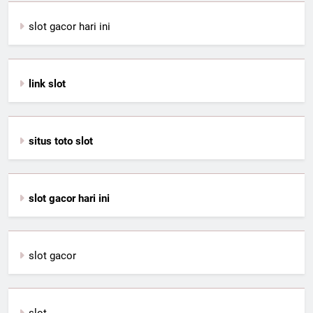
slot gacor hari ini
link slot
situs toto slot
slot gacor hari ini
slot gacor
slot