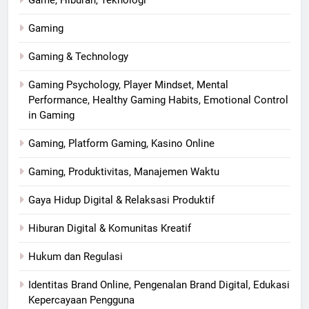
Gaming
Gaming & Technology
Gaming Psychology, Player Mindset, Mental
Performance, Healthy Gaming Habits, Emotional Control
in Gaming
Gaming, Platform Gaming, Kasino Online
Gaming, Produktivitas, Manajemen Waktu
Gaya Hidup Digital & Relaksasi Produktif
Hiburan Digital & Komunitas Kreatif
Hukum dan Regulasi
Identitas Brand Online, Pengenalan Brand Digital, Edukasi
Kepercayaan Pengguna