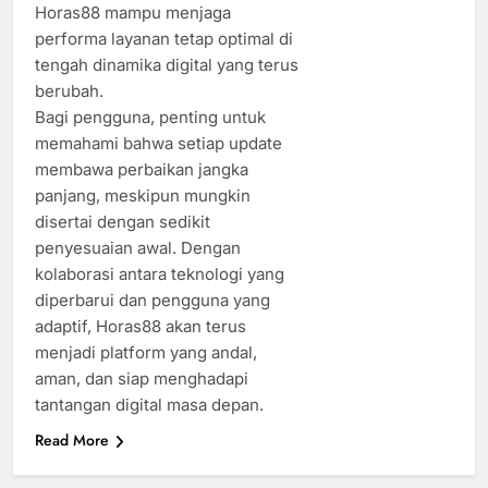
Horas88 mampu menjaga
performa layanan tetap optimal di
tengah dinamika digital yang terus
berubah.
Bagi pengguna, penting untuk
memahami bahwa setiap update
membawa perbaikan jangka
panjang, meskipun mungkin
disertai dengan sedikit
penyesuaian awal. Dengan
kolaborasi antara teknologi yang
diperbarui dan pengguna yang
adaptif, Horas88 akan terus
menjadi platform yang andal,
aman, dan siap menghadapi
tantangan digital masa depan.
Read More