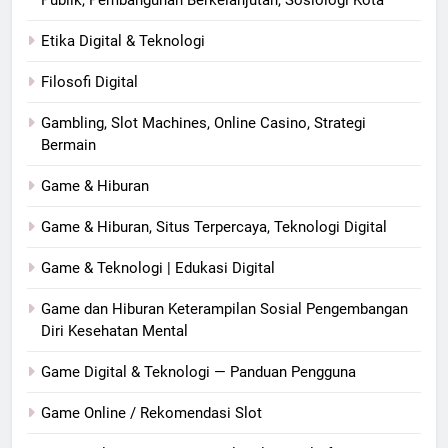
Etika Digital & Teknologi
Filosofi Digital
Gambling, Slot Machines, Online Casino, Strategi
Bermain
Game & Hiburan
Game & Hiburan, Situs Terpercaya, Teknologi Digital
Game & Teknologi | Edukasi Digital
Game dan Hiburan Keterampilan Sosial Pengembangan
Diri Kesehatan Mental
Game Digital & Teknologi — Panduan Pengguna
Game Online / Rekomendasi Slot