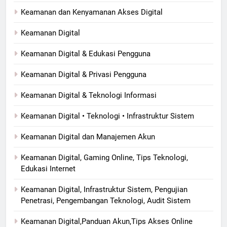
Keamanan dan Kenyamanan Akses Digital
Keamanan Digital
Keamanan Digital & Edukasi Pengguna
Keamanan Digital & Privasi Pengguna
Keamanan Digital & Teknologi Informasi
Keamanan Digital • Teknologi • Infrastruktur Sistem
Keamanan Digital dan Manajemen Akun
Keamanan Digital, Gaming Online, Tips Teknologi,
Edukasi Internet
Keamanan Digital, Infrastruktur Sistem, Pengujian
Penetrasi, Pengembangan Teknologi, Audit Sistem
Keamanan Digital,Panduan Akun,Tips Akses Online