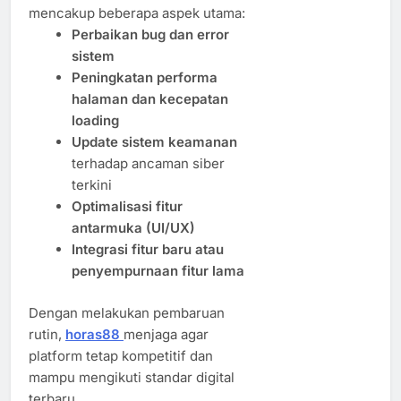
mencakup beberapa aspek utama:
Perbaikan bug dan error
sistem
Peningkatan performa
halaman dan kecepatan
loading
Update sistem keamanan
terhadap ancaman siber
terkini
Optimalisasi fitur
antarmuka (UI/UX)
Integrasi fitur baru atau
penyempurnaan fitur lama
Dengan melakukan pembaruan
rutin,
horas88
menjaga agar
platform tetap kompetitif dan
mampu mengikuti standar digital
terbaru.