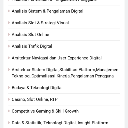
Analisis Sistem & Pengalaman Digital
Analisis Slot & Strategi Visual
Analisis Slot Online
Analisis Trafik Digital
Arsitektur Navigasi dan User Experience Digital
Arsitektur Sistem Digital,Stabilitas Platform,Manajemen
Teknologi,Optimalisasi Kinerja,Pengalaman Pengguna
Budaya & Teknologi Digital
Casino, Slot Online, RTP
Competitive Gaming & Skill Growth
Data & Statistik, Teknologi Digital, Insight Platform