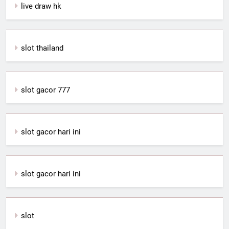
live draw hk
slot thailand
slot gacor 777
slot gacor hari ini
slot gacor hari ini
slot