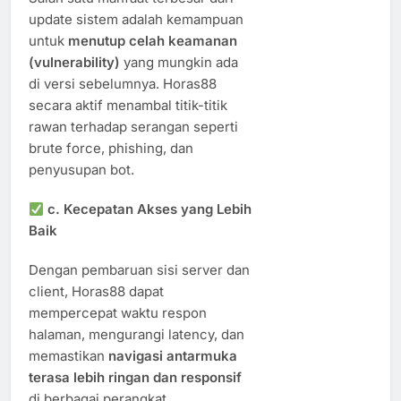
update sistem adalah kemampuan
untuk
menutup celah keamanan
(vulnerability)
yang mungkin ada
di versi sebelumnya. Horas88
secara aktif menambal titik-titik
rawan terhadap serangan seperti
brute force, phishing, dan
penyusupan bot.
c. Kecepatan Akses yang Lebih
Baik
Dengan pembaruan sisi server dan
client, Horas88 dapat
mempercepat waktu respon
halaman, mengurangi latency, dan
memastikan
navigasi antarmuka
terasa lebih ringan dan responsif
di berbagai perangkat.