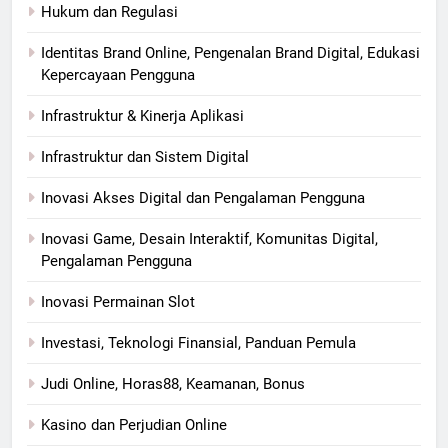
Hukum dan Regulasi
Identitas Brand Online, Pengenalan Brand Digital, Edukasi
Kepercayaan Pengguna
Infrastruktur & Kinerja Aplikasi
Infrastruktur dan Sistem Digital
Inovasi Akses Digital dan Pengalaman Pengguna
Inovasi Game, Desain Interaktif, Komunitas Digital,
Pengalaman Pengguna
Inovasi Permainan Slot
Investasi, Teknologi Finansial, Panduan Pemula
Judi Online, Horas88, Keamanan, Bonus
Kasino dan Perjudian Online