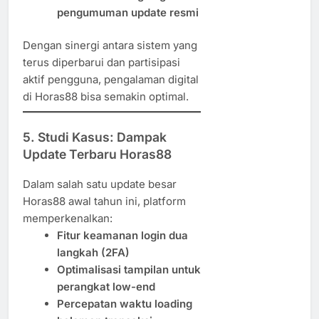
pengumuman update resmi
Dengan sinergi antara sistem yang
terus diperbarui dan partisipasi
aktif pengguna, pengalaman digital
di Horas88 bisa semakin optimal.
5. Studi Kasus: Dampak
Update Terbaru Horas88
Dalam salah satu update besar
Horas88 awal tahun ini, platform
memperkenalkan:
Fitur keamanan login dua
langkah (2FA)
Optimalisasi tampilan untuk
perangkat low-end
Percepatan waktu loading