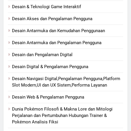
Desain & Teknologi Game Interaktif
Desain Akses dan Pengalaman Pengguna
Desain Antarmuka dan Kemudahan Penggunaan
Desain Antarmuka dan Pengalaman Pengguna
Desain dan Pengalaman Digital
Desain Digital & Pengalaman Pengguna
Desain Navigasi Digital,Pengalaman Pengguna,Platform
Slot Modern,UI dan UX Sistem,Performa Layanan
Desain Web & Pengalaman Pengguna
Dunia Pokémon Filosofi & Makna Lore dan Mitologi
Perjalanan dan Pertumbuhan Hubungan Trainer &
Pokémon Analisis Fiksi