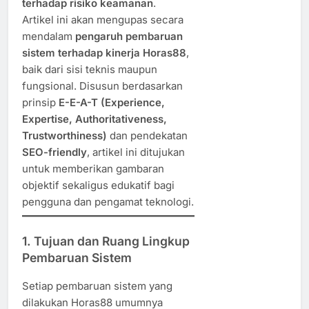
terhadap risiko keamanan
.
Artikel ini akan mengupas secara
mendalam
pengaruh pembaruan
sistem terhadap kinerja Horas88
,
baik dari sisi teknis maupun
fungsional. Disusun berdasarkan
prinsip
E-E-A-T (Experience,
Expertise, Authoritativeness,
Trustworthiness)
dan pendekatan
SEO-friendly
, artikel ini ditujukan
untuk memberikan gambaran
objektif sekaligus edukatif bagi
pengguna dan pengamat teknologi.
1. Tujuan dan Ruang Lingkup
Pembaruan Sistem
Setiap pembaruan sistem yang
dilakukan Horas88 umumnya