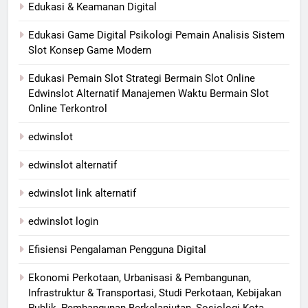
Edukasi & Keamanan Digital
Edukasi Game Digital Psikologi Pemain Analisis Sistem
Slot Konsep Game Modern
Edukasi Pemain Slot Strategi Bermain Slot Online
Edwinslot Alternatif Manajemen Waktu Bermain Slot
Online Terkontrol
edwinslot
edwinslot alternatif
edwinslot link alternatif
edwinslot login
Efisiensi Pengalaman Pengguna Digital
Ekonomi Perkotaan, Urbanisasi & Pembangunan,
Infrastruktur & Transportasi, Studi Perkotaan, Kebijakan
Publik, Pembangunan Berkelanjutan, Sosiologi Kota