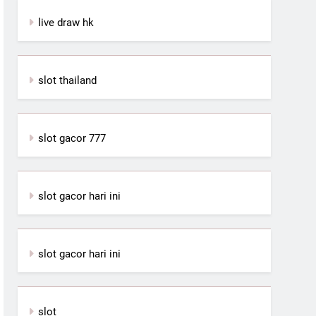
live draw hk
slot thailand
slot gacor 777
slot gacor hari ini
slot gacor hari ini
slot