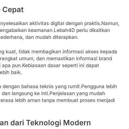
e Cepat
nyelesaikan aktivitas digital dengan praktis.Namun,
engabaikan keamanan.Lebah4D perlu dikaitkan
sederhana, dan mudah diterapkan.
g kuat, tidak membagikan informasi akses kepada
perangkat umum, dan memastikan informasi brand
i apa pun.Kebiasaan dasar seperti ini dapat
bih baik.
 dengan bahasa teknis yang rumit.Pengguna lebih
 dan langsung ke inti.Penjelasan yang mudah
terasa lebih aman tanpa membuat proses menjadi
ian dari Teknologi Modern