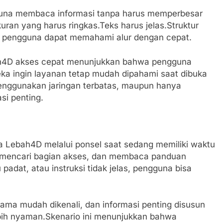
una membaca informasi tanpa harus memperbesar
uran yang harus ringkas.Teks harus jelas.Struktur
ar pengguna dapat memahami alur dengan cepat.
ah4D akses cepat menunjukkan bahwa pengguna
a ingin layanan tetap mudah dipahami saat dibuka
menggunakan jaringan terbatas, maupun hanya
si penting.
Lebah4D melalui ponsel saat sedang memiliki waktu
r, mencari bagian akses, dan membaca panduan
adat, atau instruksi tidak jelas, pengguna bisa
tama mudah dikenali, dan informasi penting disusun
bih nyaman.Skenario ini menunjukkan bahwa