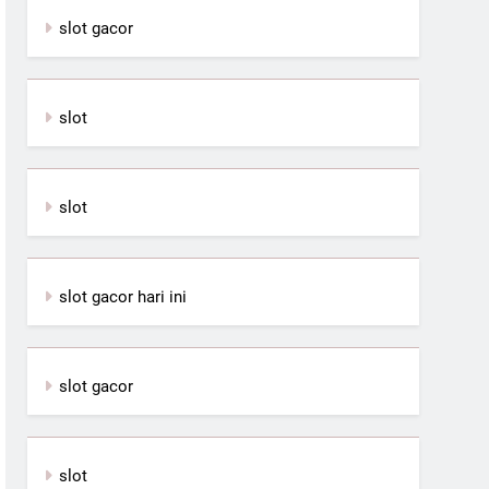
slot gacor
slot
slot
slot gacor hari ini
slot gacor
slot