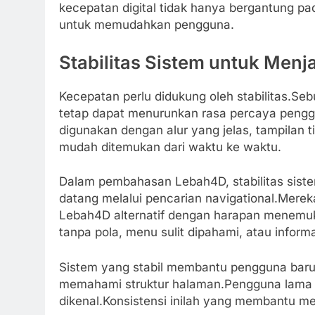
kecepatan digital tidak hanya bergantung pad
untuk memudahkan pengguna.
Stabilitas Sistem untuk Men
Kecepatan perlu didukung oleh stabilitas.Seb
tetap dapat menurunkan rasa percaya penggu
digunakan dengan alur yang jelas, tampilan 
mudah ditemukan dari waktu ke waktu.
Dalam pembahasan Lebah4D, stabilitas siste
datang melalui pencarian navigational.Mere
Lebah4D alternatif dengan harapan menemuka
tanpa pola, menu sulit dipahami, atau inform
Sistem yang stabil membantu pengguna bar
memahami struktur halaman.Pengguna lama m
dikenal.Konsistensi inilah yang membantu 