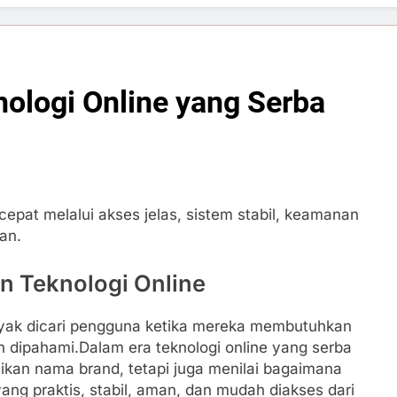
ologi Online yang Serba
epat melalui akses jelas, sistem stabil, keamanan
an.
n Teknologi Online
yak dicari pengguna ketika mereka membutuhkan
ah dipahami.Dalam era teknologi online yang serba
ikan nama brand, tetapi juga menilai bagaimana
g praktis, stabil, aman, dan mudah diakses dari