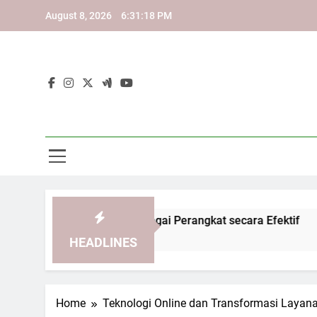
Skip
August 8, 2026
6:31:19 PM
to
content
Jue
Nikmati G
NSLOT di Berbagai Perangkat secara Efektif
Cara Men
3 Weeks Ag
HEADLINES
Home
Teknologi Online dan Transformasi Layana