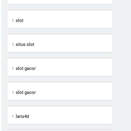
slot
situs slot
slot gacor
slot gacor
laris4d