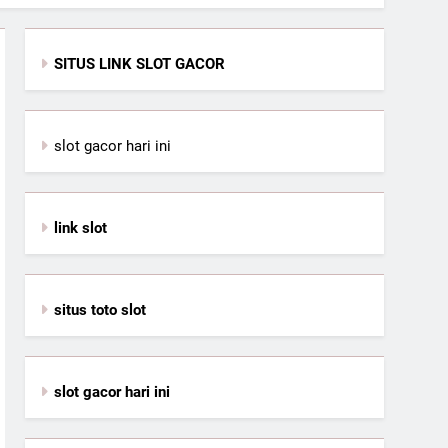
SITUS LINK SLOT GACOR
slot gacor hari ini
link slot
situs toto slot
slot gacor hari ini