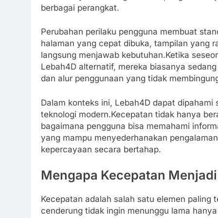
berbagai perangkat.
Perubahan perilaku pengguna membuat standa
halaman yang cepat dibuka, tampilan yang ra
langsung menjawab kebutuhan.Ketika seseor
Lebah4D alternatif, mereka biasanya sedang 
dan alur penggunaan yang tidak membingun
Dalam konteks ini, Lebah4D dapat dipahami 
teknologi modern.Kecepatan tidak hanya berar
bagaimana pengguna bisa memahami informas
yang mampu menyederhanakan pengalaman
kepercayaan secara bertahap.
Mengapa Kecepatan Menjadi 
Kecepatan adalah salah satu elemen paling 
cenderung tidak ingin menunggu lama han