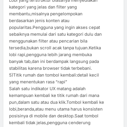
Lobi yang terstruktur biasanya menyediakan
kategori yang jelas dan filter yang
membantu,misalnya pengelompokan
berdasarkan jenis konten atau
popularitas.Pengguna yang ingin akses cepat
sebaiknya memulai dari satu kategori dulu dan
menggunakan filter atau pencarian bila
tersedia,bukan scroll acak tanpa tujuan.Ketika
lobi rapi,pengguna lebih jarang membuka
banyak tab,dan ini berdampak langsung pada
stabilitas karena browser tidak terbebani.
5)Titik rumah dan tombol kembali:detail kecil
yang menentukan rasa “rapi”
Salah satu indikator UX matang adalah
kemampuan kembali ke titik rumah dari mana
pun,dalam satu atau dua klik.Tombol kembali ke
lobi,beranda,atau menu utama harus konsisten
posisinya di mobile dan desktop.Saat tombol
kembali tidak jelas,pengguna cenderung