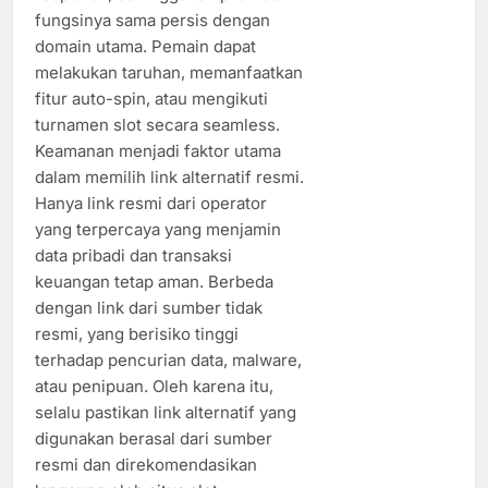
fungsinya sama persis dengan
domain utama. Pemain dapat
melakukan taruhan, memanfaatkan
fitur auto-spin, atau mengikuti
turnamen slot secara seamless.
Keamanan menjadi faktor utama
dalam memilih link alternatif resmi.
Hanya link resmi dari operator
yang terpercaya yang menjamin
data pribadi dan transaksi
keuangan tetap aman. Berbeda
dengan link dari sumber tidak
resmi, yang berisiko tinggi
terhadap pencurian data, malware,
atau penipuan. Oleh karena itu,
selalu pastikan link alternatif yang
digunakan berasal dari sumber
resmi dan direkomendasikan