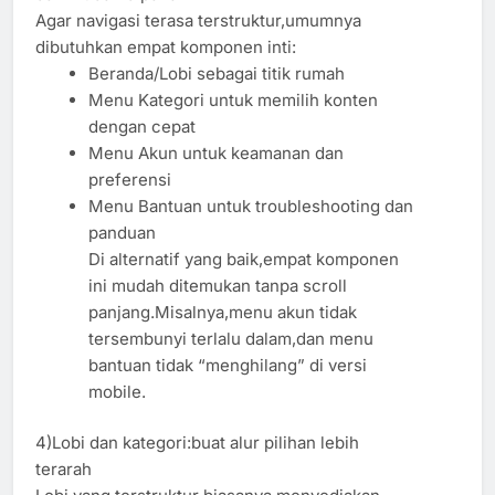
Agar navigasi terasa terstruktur,umumnya
dibutuhkan empat komponen inti:
Beranda/Lobi sebagai titik rumah
Menu Kategori untuk memilih konten
dengan cepat
Menu Akun untuk keamanan dan
preferensi
Menu Bantuan untuk troubleshooting dan
panduan
Di alternatif yang baik,empat komponen
ini mudah ditemukan tanpa scroll
panjang.Misalnya,menu akun tidak
tersembunyi terlalu dalam,dan menu
bantuan tidak “menghilang” di versi
mobile.
4)Lobi dan kategori:buat alur pilihan lebih
terarah