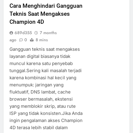
Cara Menghindari Gangguan
Teknis Saat Mengakses
Champion 4D
689d355
7 months
ago
0
8 mins
Gangguan teknis saat mengakses
layanan digital biasanya tidak
muncul karena satu penyebab
tunggal.Sering kali masalah terjadi
karena kombinasi hal kecil yang
menumpuk: jaringan yang
fluktuatif, DNS lambat, cache
browser bermasalah, ekstensi
yang memblokir skrip, atau rute
ISP yang tidak konsisten.Jika Anda
ingin pengalaman akses Champion
4D terasa lebih stabil dalam