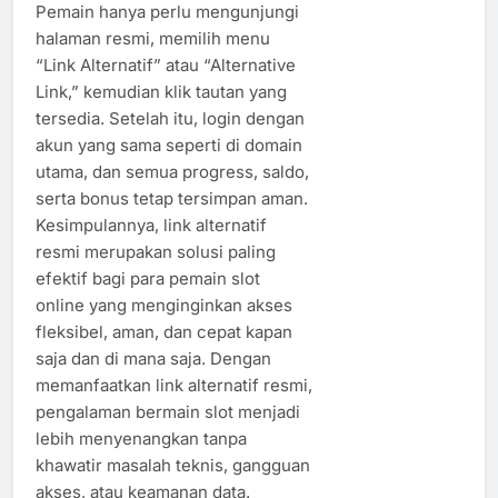
Pemain hanya perlu mengunjungi
halaman resmi, memilih menu
“Link Alternatif” atau “Alternative
Link,” kemudian klik tautan yang
tersedia. Setelah itu, login dengan
akun yang sama seperti di domain
utama, dan semua progress, saldo,
serta bonus tetap tersimpan aman.
Kesimpulannya, link alternatif
resmi merupakan solusi paling
efektif bagi para pemain slot
online yang menginginkan akses
fleksibel, aman, dan cepat kapan
saja dan di mana saja. Dengan
memanfaatkan link alternatif resmi,
pengalaman bermain slot menjadi
lebih menyenangkan tanpa
khawatir masalah teknis, gangguan
akses, atau keamanan data.