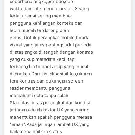
sederhana:angka,periode,cap
waktu,dan rute menuju arsip.UX yang
terlalu ramai sering membuat
pengguna kehilangan konteks dan
lebih mudah terdorong oleh
emosi.Untuk perangkat mobile,hirarki
visual yang jelas penting:judul periode
di atas,angka di tengah dengan kontras
yang cukup,metadata kecil tapi
terbaca,dan tombol arsip yang mudah
dijangkau.Dari sisi aksesibilitas,ukuran
font,kontras,dan dukungan screen
reader membantu pengguna
memahami data tanpa salah.
Stabilitas lintas perangkat dan kondisi
jaringan adalah faktor UX yang sering
menentukan apakah pengguna merasa
“aman”.Pada jaringan lambat,UX yang
baik menampilkan status