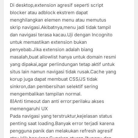
Di desktop,extension agresif seperti script
blocker atau adblock ekstrem dapat
menghilangkan elemen menu atau memutus
skrip navigasi.Akibatnya,menu jadi tidak tampil
dan navigasi terasa kacau.Uji dengan Incognito
untuk memastikan extension bukan
penyebab.Jika extension adalah biang
masalah,buat allowlist hanya untuk domain resmi
yang dipakai,agar perlindungan tetap aktif untuk
situs lain namun navigasi tidak rusak.Cache yang
korup juga dapat membuat CSS/JS tidak
sinkron,dan pembersihan selektif sering
mengembalikan tampilan normal.
8)Anti timeout dan anti error:perilaku akses
memengaruhi UX
Pada navigasi yang terstruktur,kejelasan status
penting saat loading.Banyak error terjadi karena
pengguna panik dan melakukan refresh agresif