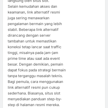
langsung oleh situs slot.
Selain kemudahan akses dan
keamanan, link alternatif resmi
juga sering menawarkan
pengalaman bermain yang lebih
stabil. Beberapa link alternatif
dirancang dengan server
tambahan untuk memastikan
koneksi tetap lancar saat traffic
tinggi, misalnya pada jam-jam
prime time atau saat ada event
besar. Dengan demikian, pemain
dapat fokus pada strategi bermain
tanpa terganggu masalah teknis.
Bagi pemula, cara menggunakan
link alternatif resmi pun cukup
sederhana. Biasanya, situs slot
menyediakan panduan step-by-
step di halaman resmi mereka.