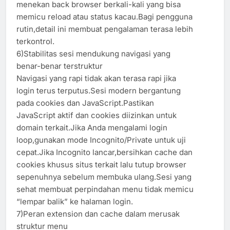
menekan back browser berkali-kali yang bisa
memicu reload atau status kacau.Bagi pengguna
rutin,detail ini membuat pengalaman terasa lebih
terkontrol.
6)Stabilitas sesi mendukung navigasi yang
benar-benar terstruktur
Navigasi yang rapi tidak akan terasa rapi jika
login terus terputus.Sesi modern bergantung
pada cookies dan JavaScript.Pastikan
JavaScript aktif dan cookies diizinkan untuk
domain terkait.Jika Anda mengalami login
loop,gunakan mode Incognito/Private untuk uji
cepat.Jika Incognito lancar,bersihkan cache dan
cookies khusus situs terkait lalu tutup browser
sepenuhnya sebelum membuka ulang.Sesi yang
sehat membuat perpindahan menu tidak memicu
“lempar balik” ke halaman login.
7)Peran extension dan cache dalam merusak
struktur menu