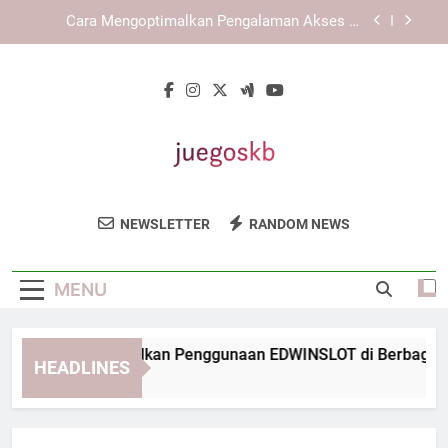
Skip
KAYA787 dengan Dukungan Sistem yang Stabil
to
dan Adaptif untuk Pengalaman Digital yang
Konsisten
content
Mengenal Konsep Layanan Digital yang
Dikembangkan oleh KAYA787
Cara Mengoptimalkan Penggunaan EDWINSLOT
di Berbagai Perangkat secara Efektif
Cara Mengoptimalkan Pengalaman Akses di
Platform LEBAH4D
Juegos KB
KAYA787 dengan Dukungan Sistem yang Stabil
Nikmati Game Dan Hiburan Seru Di
dan Adaptif untuk Pengalaman Digital yang
NEWSLETTER
RANDOM NEWS
Konsisten
Juegos KB. Tempat Terbaik Untuk
Mengenal Konsep Layanan Digital yang
Dikembangkan oleh KAYA787
Penggemar Game.
MENU
ra Mengoptimalkan Penggunaan EDWINSLOT di Berbagai Peran
HEADLINES
eeks Ago