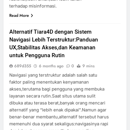
terhadap misinformasi.
Read More
Alternatif Tiara4D dengan Sistem
Navigasi Lebih Terstruktur:Panduan
UX,Stabilitas Akses,dan Keamanan
untuk Pengguna Rutin
689d355
6 months ago
0
9 mins
Navigasi yang terstruktur adalah salah satu
faktor paling menentukan kenyamanan
akses,terutama bagi pengguna yang membuka
layanan secara rutin.Saat situs utama sulit
dibuka atau terasa berat,banyak orang mencari
alternatif yang “lebih enak dipakai”.Namun agar
benar-benar membantu,alternatif tersebut harus
memenuhi dua syarat sekaligus:navigasinya rapi