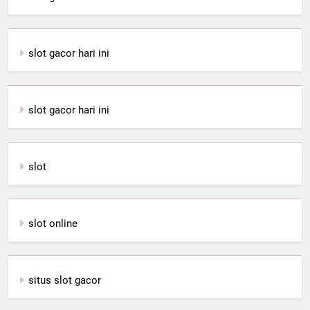
slot gacor hari ini
slot gacor hari ini
slot
slot online
situs slot gacor