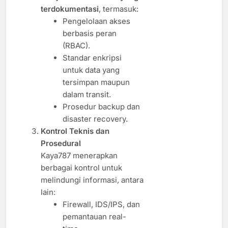
terdokumentasi
, termasuk:
Pengelolaan akses
berbasis peran
(RBAC).
Standar enkripsi
untuk data yang
tersimpan maupun
dalam transit.
Prosedur backup dan
disaster recovery.
Kontrol Teknis dan
Prosedural
Kaya787 menerapkan
berbagai kontrol untuk
melindungi informasi, antara
lain:
Firewall, IDS/IPS, dan
pemantauan real-