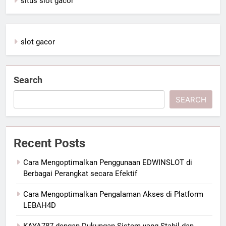
situs slot gacor
slot gacor
Search
SEARCH
Recent Posts
Cara Mengoptimalkan Penggunaan EDWINSLOT di
Berbagai Perangkat secara Efektif
Cara Mengoptimalkan Pengalaman Akses di Platform
LEBAH4D