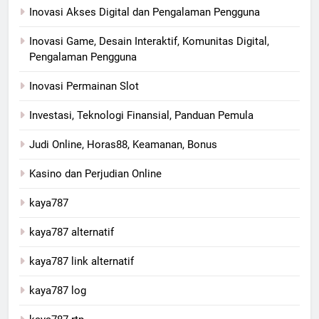
Inovasi Akses Digital dan Pengalaman Pengguna
Inovasi Game, Desain Interaktif, Komunitas Digital,
Pengalaman Pengguna
Inovasi Permainan Slot
Investasi, Teknologi Finansial, Panduan Pemula
Judi Online, Horas88, Keamanan, Bonus
Kasino dan Perjudian Online
kaya787
kaya787 alternatif
kaya787 link alternatif
kaya787 log