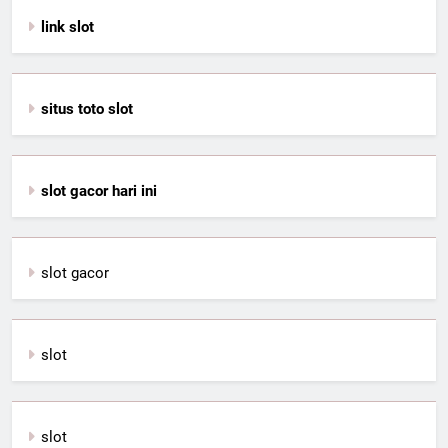
link slot
situs toto slot
slot gacor hari ini
slot gacor
slot
slot