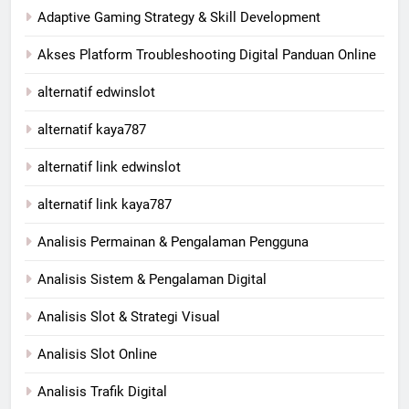
Adaptive Gaming Strategy & Skill Development
Akses Platform Troubleshooting Digital Panduan Online
alternatif edwinslot
alternatif kaya787
alternatif link edwinslot
alternatif link kaya787
Analisis Permainan & Pengalaman Pengguna
Analisis Sistem & Pengalaman Digital
Analisis Slot & Strategi Visual
Analisis Slot Online
Analisis Trafik Digital