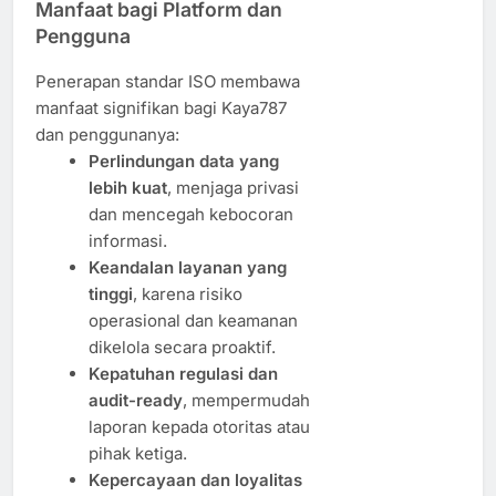
Manfaat bagi Platform dan
Pengguna
Penerapan standar ISO membawa
manfaat signifikan bagi Kaya787
dan penggunanya:
Perlindungan data yang
lebih kuat
, menjaga privasi
dan mencegah kebocoran
informasi.
Keandalan layanan yang
tinggi
, karena risiko
operasional dan keamanan
dikelola secara proaktif.
Kepatuhan regulasi dan
audit-ready
, mempermudah
laporan kepada otoritas atau
pihak ketiga.
Kepercayaan dan loyalitas