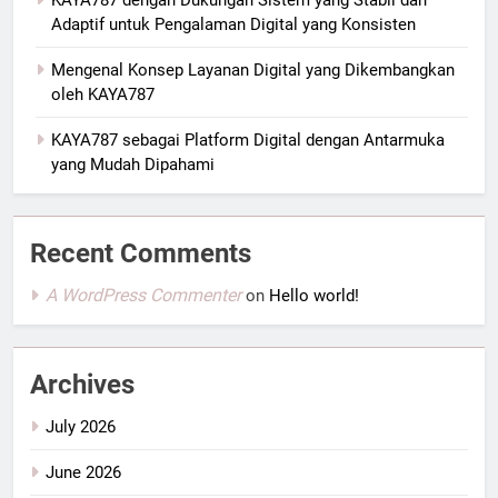
KAYA787 dengan Dukungan Sistem yang Stabil dan
Adaptif untuk Pengalaman Digital yang Konsisten
Mengenal Konsep Layanan Digital yang Dikembangkan
oleh KAYA787
KAYA787 sebagai Platform Digital dengan Antarmuka
yang Mudah Dipahami
Recent Comments
A WordPress Commenter
on
Hello world!
Archives
July 2026
June 2026