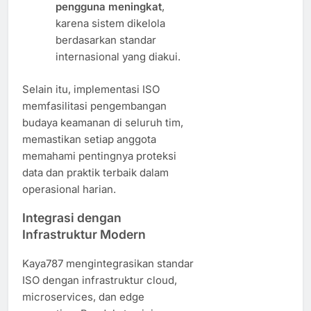
pengguna meningkat
,
karena sistem dikelola
berdasarkan standar
internasional yang diakui.
Selain itu, implementasi ISO
memfasilitasi pengembangan
budaya keamanan di seluruh tim,
memastikan setiap anggota
memahami pentingnya proteksi
data dan praktik terbaik dalam
operasional harian.
Integrasi dengan
Infrastruktur Modern
Kaya787 mengintegrasikan standar
ISO dengan infrastruktur cloud,
microservices, dan edge