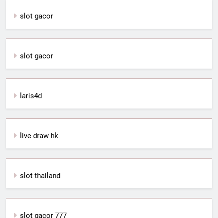
slot gacor
slot gacor
laris4d
live draw hk
slot thailand
slot gacor 777