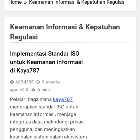
Home
Keamanan Informasi & Kepatuhan Regulasi
Keamanan Informasi & Kepatuhan
Regulasi
Implementasi Standar ISO
untuk Keamanan Informasi
di Kaya787
689d355
9 months
ago
0
6 mins
Pelajari bagaimana
kaya787
menerapkan standar ISO untuk
keamanan informasi, menjaga
integritas data, melindungi privasi
pengguna, dan meningkatkan
keandalan sistem dalam ekosistem