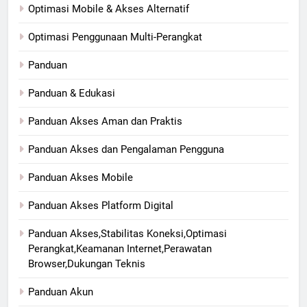
Optimasi Mobile & Akses Alternatif
Optimasi Penggunaan Multi-Perangkat
Panduan
Panduan & Edukasi
Panduan Akses Aman dan Praktis
Panduan Akses dan Pengalaman Pengguna
Panduan Akses Mobile
Panduan Akses Platform Digital
Panduan Akses,Stabilitas Koneksi,Optimasi
Perangkat,Keamanan Internet,Perawatan
Browser,Dukungan Teknis
Panduan Akun