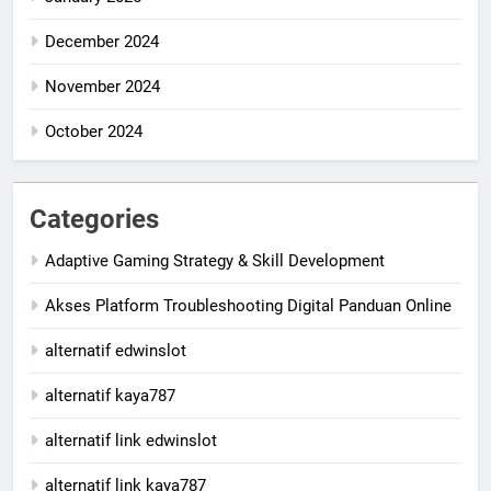
December 2024
November 2024
October 2024
Categories
Adaptive Gaming Strategy & Skill Development
Akses Platform Troubleshooting Digital Panduan Online
alternatif edwinslot
alternatif kaya787
alternatif link edwinslot
alternatif link kaya787