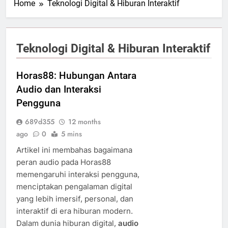
Home
Teknologi Digital & Hiburan Interaktif
Teknologi Digital & Hiburan Interaktif
Horas88: Hubungan Antara
Audio dan Interaksi
Pengguna
689d355
12 months
ago
0
5 mins
Artikel ini membahas bagaimana
peran audio pada Horas88
memengaruhi interaksi pengguna,
menciptakan pengalaman digital
yang lebih imersif, personal, dan
interaktif di era hiburan modern.
Dalam dunia hiburan digital,
audio