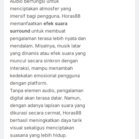
Audio berfungsi untuk
menciptakan atmosfer yang
imersif bagi pengguna. Horas88
memanfaatkan
efek suara
surround
untuk membuat
pengalaman terasa lebih nyata dan
mendalam. Misalnya, musik latar
yang dinamis atau efek suara yang
muncul secara sinkron dengan
interaksi, mampu menambah
kedekatan emosional pengguna
dengan platform.
Tanpa elemen audio, pengalaman
digital akan terasa datar. Namun,
dengan adanya lapisan suara yang
dikurasi secara cermat, Horas88
berhasil meningkatkan daya tarik
visual sekaligus menciptakan
suasana yang lebih hidup.