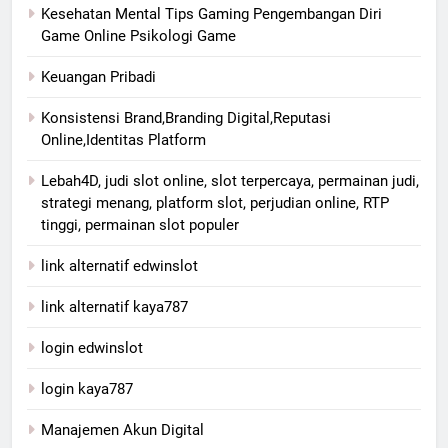
Kesehatan Mental Tips Gaming Pengembangan Diri
Game Online Psikologi Game
Keuangan Pribadi
Konsistensi Brand,Branding Digital,Reputasi
Online,Identitas Platform
Lebah4D, judi slot online, slot terpercaya, permainan judi,
strategi menang, platform slot, perjudian online, RTP
tinggi, permainan slot populer
link alternatif edwinslot
link alternatif kaya787
login edwinslot
login kaya787
Manajemen Akun Digital