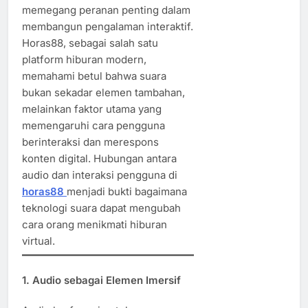
memegang peranan penting dalam
membangun pengalaman interaktif.
Horas88, sebagai salah satu
platform hiburan modern,
memahami betul bahwa suara
bukan sekadar elemen tambahan,
melainkan faktor utama yang
memengaruhi cara pengguna
berinteraksi dan merespons
konten digital. Hubungan antara
audio dan interaksi pengguna di
horas88
menjadi bukti bagaimana
teknologi suara dapat mengubah
cara orang menikmati hiburan
virtual.
1. Audio sebagai Elemen Imersif