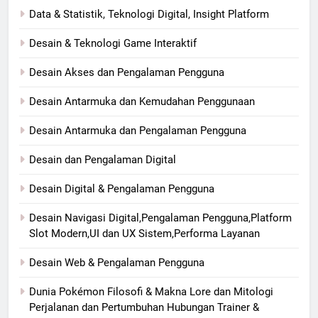
Data & Statistik, Teknologi Digital, Insight Platform
Desain & Teknologi Game Interaktif
Desain Akses dan Pengalaman Pengguna
Desain Antarmuka dan Kemudahan Penggunaan
Desain Antarmuka dan Pengalaman Pengguna
Desain dan Pengalaman Digital
Desain Digital & Pengalaman Pengguna
Desain Navigasi Digital,Pengalaman Pengguna,Platform
Slot Modern,UI dan UX Sistem,Performa Layanan
Desain Web & Pengalaman Pengguna
Dunia Pokémon Filosofi & Makna Lore dan Mitologi
Perjalanan dan Pertumbuhan Hubungan Trainer &