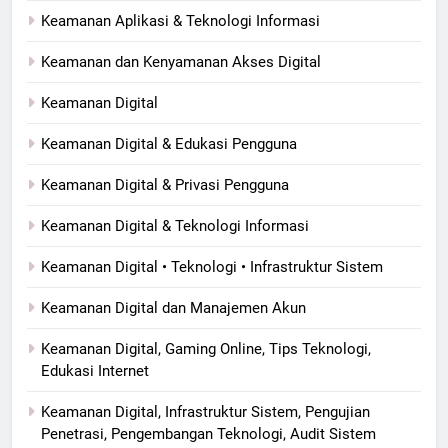
Keamanan Aplikasi & Teknologi Informasi
Keamanan dan Kenyamanan Akses Digital
Keamanan Digital
Keamanan Digital & Edukasi Pengguna
Keamanan Digital & Privasi Pengguna
Keamanan Digital & Teknologi Informasi
Keamanan Digital • Teknologi • Infrastruktur Sistem
Keamanan Digital dan Manajemen Akun
Keamanan Digital, Gaming Online, Tips Teknologi,
Edukasi Internet
Keamanan Digital, Infrastruktur Sistem, Pengujian
Penetrasi, Pengembangan Teknologi, Audit Sistem