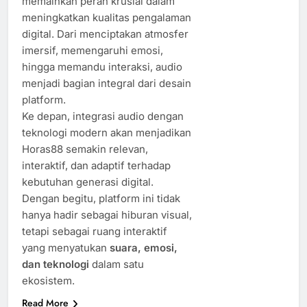
memainkan peran krusial dalam
meningkatkan kualitas pengalaman
digital. Dari menciptakan atmosfer
imersif, memengaruhi emosi,
hingga memandu interaksi, audio
menjadi bagian integral dari desain
platform.
Ke depan, integrasi audio dengan
teknologi modern akan menjadikan
Horas88 semakin relevan,
interaktif, dan adaptif terhadap
kebutuhan generasi digital.
Dengan begitu, platform ini tidak
hanya hadir sebagai hiburan visual,
tetapi sebagai ruang interaktif
yang menyatukan
suara, emosi,
dan teknologi
dalam satu
ekosistem.
Read More