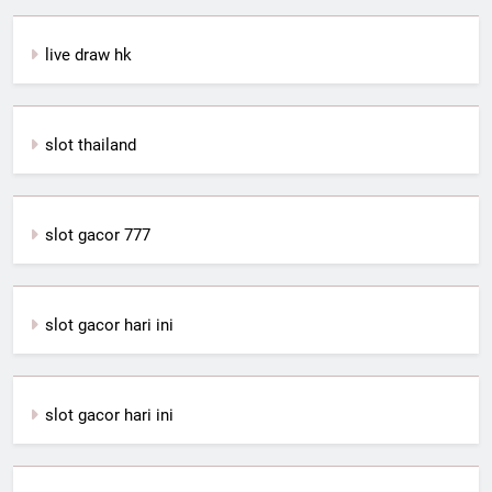
live draw hk
slot thailand
slot gacor 777
slot gacor hari ini
slot gacor hari ini