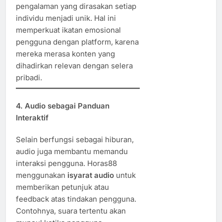
pengalaman yang dirasakan setiap
individu menjadi unik. Hal ini
memperkuat ikatan emosional
pengguna dengan platform, karena
mereka merasa konten yang
dihadirkan relevan dengan selera
pribadi.
4. Audio sebagai Panduan
Interaktif
Selain berfungsi sebagai hiburan,
audio juga membantu memandu
interaksi pengguna. Horas88
menggunakan
isyarat audio
untuk
memberikan petunjuk atau
feedback atas tindakan pengguna.
Contohnya, suara tertentu akan