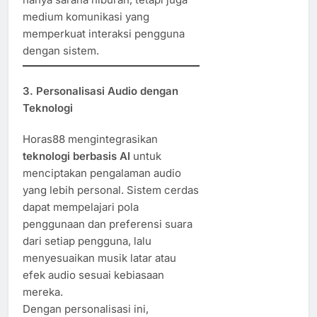
medium komunikasi yang
memperkuat interaksi pengguna
dengan sistem.
3. Personalisasi Audio dengan
Teknologi
Horas88 mengintegrasikan
teknologi berbasis AI
untuk
menciptakan pengalaman audio
yang lebih personal. Sistem cerdas
dapat mempelajari pola
penggunaan dan preferensi suara
dari setiap pengguna, lalu
menyesuaikan musik latar atau
efek audio sesuai kebiasaan
mereka.
Dengan personalisasi ini,