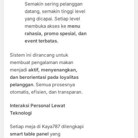
Semakin sering pelanggan
datang, semakin tinggi level
yang dicapai. Setiap level
membuka akses ke
menu
rahasia, promo spesial, dan
event terbatas.
Sistem ini dirancang untuk
membuat pengalaman makan
menjadi
aktif, menyenangkan,
dan berorientasi pada loyalitas
pelanggan
. Semua prosesnya
otomatis, efisien, dan transparan.
Interaksi Personal Lewat
Teknologi
Setiap meja di Kaya787 dilengkapi
smart table panel
yang