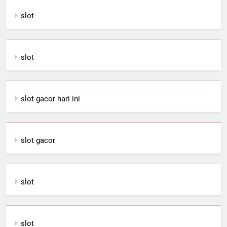
slot
slot
slot gacor hari ini
slot gacor
slot
slot