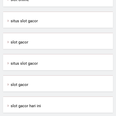
situs slot gacor
slot gacor
situs slot gacor
slot gacor
slot gacor hari ini