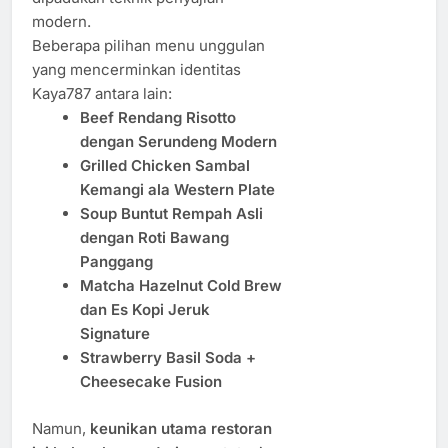
modern.
Beberapa pilihan menu unggulan
yang mencerminkan identitas
Kaya787 antara lain:
Beef Rendang Risotto
dengan Serundeng Modern
Grilled Chicken Sambal
Kemangi ala Western Plate
Soup Buntut Rempah Asli
dengan Roti Bawang
Panggang
Matcha Hazelnut Cold Brew
dan Es Kopi Jeruk
Signature
Strawberry Basil Soda +
Cheesecake Fusion
Namun,
keunikan utama restoran