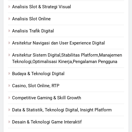
Analisis Slot & Strategi Visual
Analisis Slot Online
Analisis Trafik Digital
Arsitektur Navigasi dan User Experience Digital
Arsitektur Sistem Digital,Stabilitas Platform,Manajemen
Teknologi,Optimalisasi Kinerja,Pengalaman Pengguna
Budaya & Teknologi Digital
Casino, Slot Online, RTP
Competitive Gaming & Skill Growth
Data & Statistik, Teknologi Digital, Insight Platform
Desain & Teknologi Game Interaktif