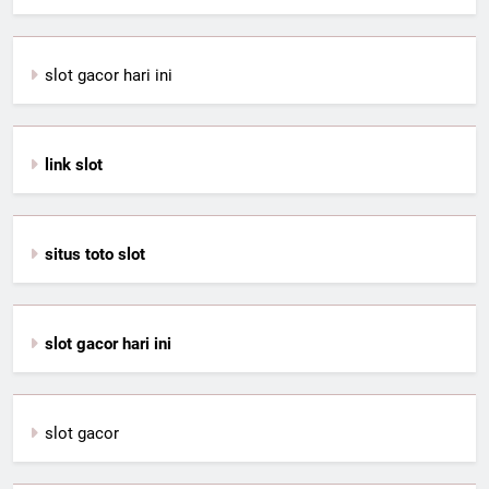
slot gacor hari ini
link slot
situs toto slot
slot gacor hari ini
slot gacor