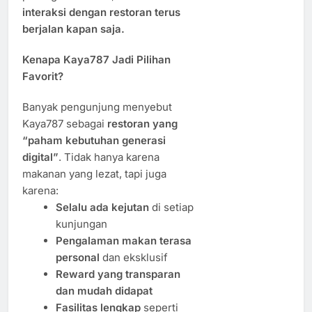
interaksi dengan restoran terus
berjalan kapan saja.
Kenapa Kaya787 Jadi Pilihan
Favorit?
Banyak pengunjung menyebut
Kaya787 sebagai
restoran yang
“paham kebutuhan generasi
digital”
. Tidak hanya karena
makanan yang lezat, tapi juga
karena:
Selalu ada kejutan
di setiap
kunjungan
Pengalaman makan terasa
personal
dan eksklusif
Reward yang transparan
dan mudah didapat
Fasilitas lengkap
seperti