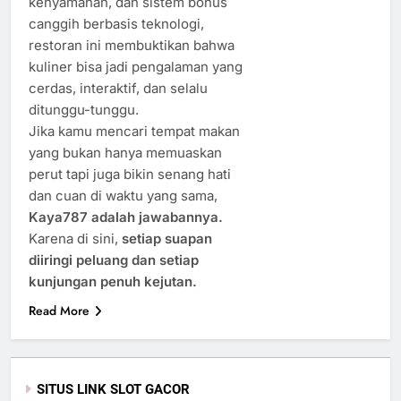
kenyamanan, dan sistem bonus
canggih berbasis teknologi,
restoran ini membuktikan bahwa
kuliner bisa jadi pengalaman yang
cerdas, interaktif, dan selalu
ditunggu-tunggu.
Jika kamu mencari tempat makan
yang bukan hanya memuaskan
perut tapi juga bikin senang hati
dan cuan di waktu yang sama,
Kaya787 adalah jawabannya.
Karena di sini,
setiap suapan
diiringi peluang dan setiap
kunjungan penuh kejutan.
Read More
SITUS LINK SLOT GACOR