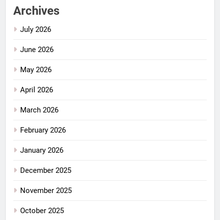
Archives
July 2026
June 2026
May 2026
April 2026
March 2026
February 2026
January 2026
December 2025
November 2025
October 2025