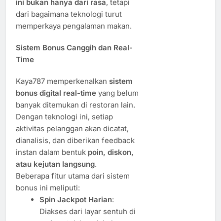
ini bukan hanya dari rasa
, tetapi
dari bagaimana teknologi turut
memperkaya pengalaman makan.
Sistem Bonus Canggih dan Real-
Time
Kaya787 memperkenalkan
sistem
bonus digital real-time
yang belum
banyak ditemukan di restoran lain.
Dengan teknologi ini, setiap
aktivitas pelanggan akan dicatat,
dianalisis, dan diberikan feedback
instan dalam bentuk
poin, diskon,
atau kejutan langsung
.
Beberapa fitur utama dari sistem
bonus ini meliputi:
Spin Jackpot Harian
:
Diakses dari layar sentuh di