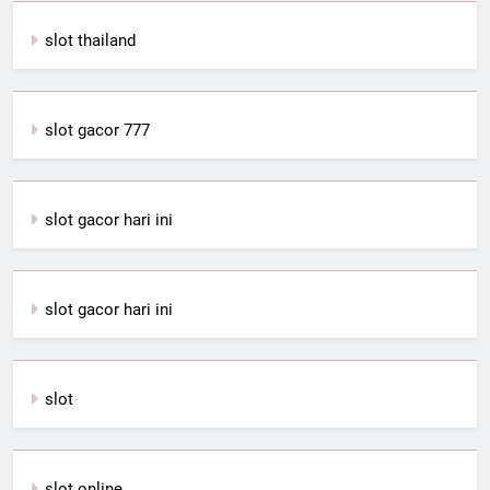
slot thailand
slot gacor 777
slot gacor hari ini
slot gacor hari ini
slot
slot online