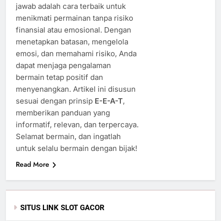
jawab adalah cara terbaik untuk
menikmati permainan tanpa risiko
finansial atau emosional. Dengan
menetapkan batasan, mengelola
emosi, dan memahami risiko, Anda
dapat menjaga pengalaman
bermain tetap positif dan
menyenangkan. Artikel ini disusun
sesuai dengan prinsip
E-E-A-T
,
memberikan panduan yang
informatif, relevan, dan terpercaya.
Selamat bermain, dan ingatlah
untuk selalu bermain dengan bijak!
Read More
SITUS LINK SLOT GACOR