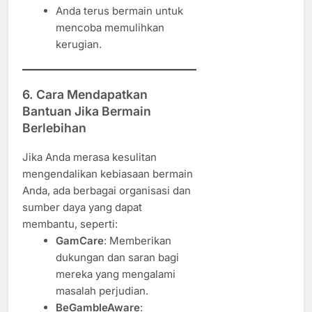
Anda terus bermain untuk
mencoba memulihkan
kerugian.
6. Cara Mendapatkan
Bantuan Jika Bermain
Berlebihan
Jika Anda merasa kesulitan
mengendalikan kebiasaan bermain
Anda, ada berbagai organisasi dan
sumber daya yang dapat
membantu, seperti:
GamCare
: Memberikan
dukungan dan saran bagi
mereka yang mengalami
masalah perjudian.
BeGambleAware
: