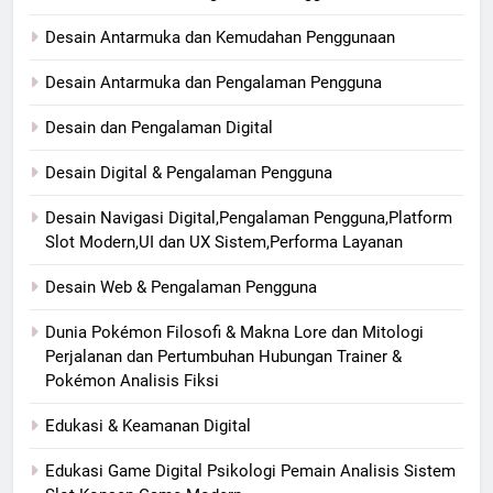
Desain Antarmuka dan Kemudahan Penggunaan
Desain Antarmuka dan Pengalaman Pengguna
Desain dan Pengalaman Digital
Desain Digital & Pengalaman Pengguna
Desain Navigasi Digital,Pengalaman Pengguna,Platform
Slot Modern,UI dan UX Sistem,Performa Layanan
Desain Web & Pengalaman Pengguna
Dunia Pokémon Filosofi & Makna Lore dan Mitologi
Perjalanan dan Pertumbuhan Hubungan Trainer &
Pokémon Analisis Fiksi
Edukasi & Keamanan Digital
Edukasi Game Digital Psikologi Pemain Analisis Sistem