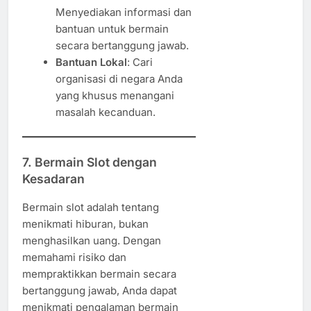
Menyediakan informasi dan
bantuan untuk bermain
secara bertanggung jawab.
Bantuan Lokal
: Cari
organisasi di negara Anda
yang khusus menangani
masalah kecanduan.
7. Bermain Slot dengan
Kesadaran
Bermain slot adalah tentang
menikmati hiburan, bukan
menghasilkan uang. Dengan
memahami risiko dan
mempraktikkan bermain secara
bertanggung jawab, Anda dapat
menikmati pengalaman bermain