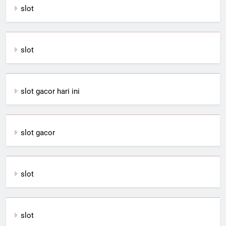
slot
slot
slot gacor hari ini
slot gacor
slot
slot