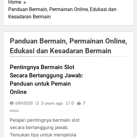
Home
Panduan Bermain, Permainan Online, Edukasi dan
Kesadaran Bermain
Panduan Bermain, Permainan Online,
Edukasi dan Kesadaran Bermain
Pentingnya Bermain Slot
Secara Bertanggung Jawab:
Panduan untuk Pemain
Online
689d355
2 years ago
0
7
mins
Pelajari pentingnya bermain slot
secara bertanggung jawab.
Temukan tips untuk mengelola