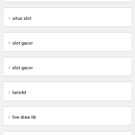
situs slot
slot gacor
slot gacor
laris4d
live draw hk