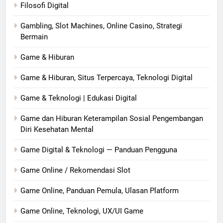
Filosofi Digital
Gambling, Slot Machines, Online Casino, Strategi
Bermain
Game & Hiburan
Game & Hiburan, Situs Terpercaya, Teknologi Digital
Game & Teknologi | Edukasi Digital
Game dan Hiburan Keterampilan Sosial Pengembangan
Diri Kesehatan Mental
Game Digital & Teknologi — Panduan Pengguna
Game Online / Rekomendasi Slot
Game Online, Panduan Pemula, Ulasan Platform
Game Online, Teknologi, UX/UI Game