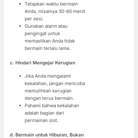
Tetapkan waktu bermain
Anda, misalnya 30-60 menit
per sesi.
Gunakan alarm atau
pengingat untuk
memastikan Anda tidak
bermain terlalu lama.
c. Hindari Mengejar Kerugian
Jika Anda mengalami
kekalahan, jangan mencoba
memulihkan kerugian
dengan terus bermain.
Pahami bahwa kekalahan
adalah bagian dari
permainan slot.
d. Bermain untuk Hiburan, Bukan