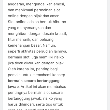
anggaran, mengendalikan emosi,
dan menikmati permainan slot
online dengan bijak dan aman.
Slot online adalah bentuk hiburan
yang menyenangkan dan
menghibur, dengan desain kreatif,
fitur menarik, dan peluang
kemenangan besar. Namun,
seperti aktivitas perjudian lainnya,
bermain slot juga memiliki risiko
jika tidak dilakukan dengan bijak.
Oleh karena itu, penting bagi
pemain untuk memahami konsep
bermain secara bertanggung
jawab
. Artikel ini akan membahas
pentingnya bermain slot secara
bertanggung jawab, risiko yang
harus dihindari, serta tips untuk