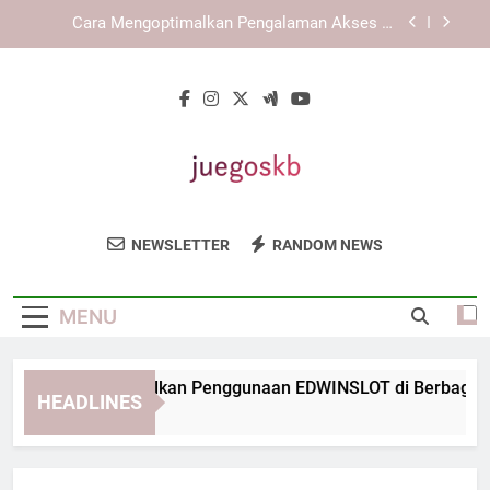
Skip
KAYA787 dengan Dukungan Sistem yang Stabil
to
dan Adaptif untuk Pengalaman Digital yang
Konsisten
content
Mengenal Konsep Layanan Digital yang
Dikembangkan oleh KAYA787
Cara Mengoptimalkan Penggunaan EDWINSLOT
di Berbagai Perangkat secara Efektif
Cara Mengoptimalkan Pengalaman Akses di
Platform LEBAH4D
Juegos KB
KAYA787 dengan Dukungan Sistem yang Stabil
Nikmati Game Dan Hiburan Seru Di
dan Adaptif untuk Pengalaman Digital yang
NEWSLETTER
RANDOM NEWS
Konsisten
Juegos KB. Tempat Terbaik Untuk
Mengenal Konsep Layanan Digital yang
Dikembangkan oleh KAYA787
Penggemar Game.
MENU
ra Mengoptimalkan Penggunaan EDWINSLOT di Berbagai Peran
HEADLINES
Weeks Ago