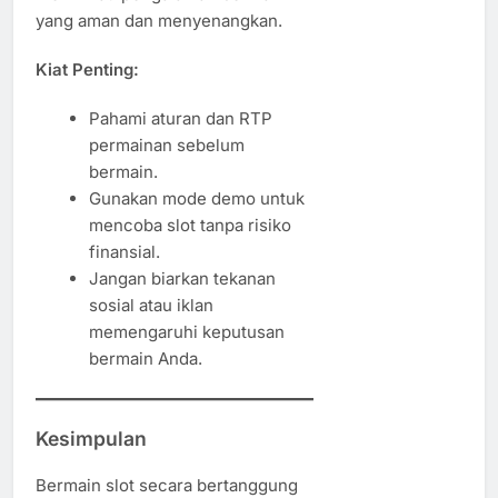
yang aman dan menyenangkan.
Kiat Penting
:
Pahami aturan dan RTP
permainan sebelum
bermain.
Gunakan mode demo untuk
mencoba slot tanpa risiko
finansial.
Jangan biarkan tekanan
sosial atau iklan
memengaruhi keputusan
bermain Anda.
Kesimpulan
Bermain slot secara bertanggung