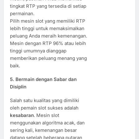
tingkat RTP yang tersedia di setiap
permainan.
Pilih mesin slot yang memiliki RTP
lebih tinggi untuk memaksimalkan
peluang Anda meraih kemenangan.
Mesin dengan RTP 96% atau lebih
tinggi umumnya dianggap
memberikan peluang menang yang
baik.
5.
Bermain dengan Sabar dan
Disiplin
Salah satu kualitas yang dimiliki
oleh pemain slot sukses adalah
kesabaran
. Mesin slot
menggunakan algoritma acak, dan
sering kali, kemenangan besar
datang setelah beberapa putaran