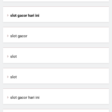
slot gacor hari ini
slot gacor
slot
slot
slot gacor hari ini