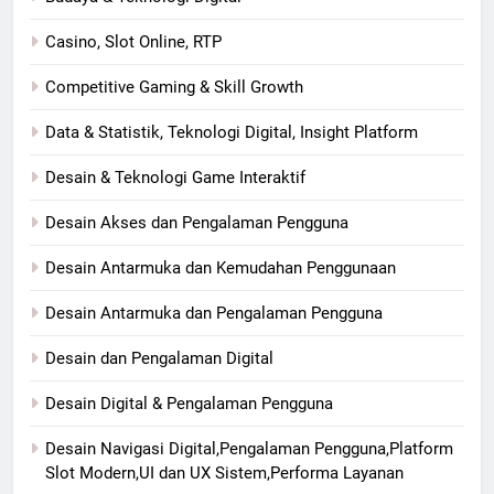
Casino, Slot Online, RTP
Competitive Gaming & Skill Growth
Data & Statistik, Teknologi Digital, Insight Platform
Desain & Teknologi Game Interaktif
Desain Akses dan Pengalaman Pengguna
Desain Antarmuka dan Kemudahan Penggunaan
Desain Antarmuka dan Pengalaman Pengguna
Desain dan Pengalaman Digital
Desain Digital & Pengalaman Pengguna
Desain Navigasi Digital,Pengalaman Pengguna,Platform
Slot Modern,UI dan UX Sistem,Performa Layanan