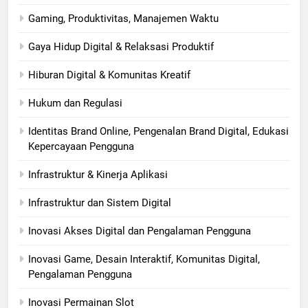
Gaming, Produktivitas, Manajemen Waktu
Gaya Hidup Digital & Relaksasi Produktif
Hiburan Digital & Komunitas Kreatif
Hukum dan Regulasi
Identitas Brand Online, Pengenalan Brand Digital, Edukasi
Kepercayaan Pengguna
Infrastruktur & Kinerja Aplikasi
Infrastruktur dan Sistem Digital
Inovasi Akses Digital dan Pengalaman Pengguna
Inovasi Game, Desain Interaktif, Komunitas Digital,
Pengalaman Pengguna
Inovasi Permainan Slot