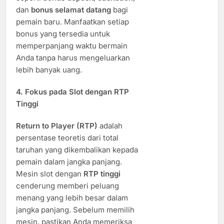
dan
bonus selamat datang
bagi
pemain baru. Manfaatkan setiap
bonus yang tersedia untuk
memperpanjang waktu bermain
Anda tanpa harus mengeluarkan
lebih banyak uang.
4.
Fokus pada Slot dengan RTP
Tinggi
Return to Player (RTP)
adalah
persentase teoretis dari total
taruhan yang dikembalikan kepada
pemain dalam jangka panjang.
Mesin slot dengan
RTP tinggi
cenderung memberi peluang
menang yang lebih besar dalam
jangka panjang. Sebelum memilih
mesin, pastikan Anda memeriksa