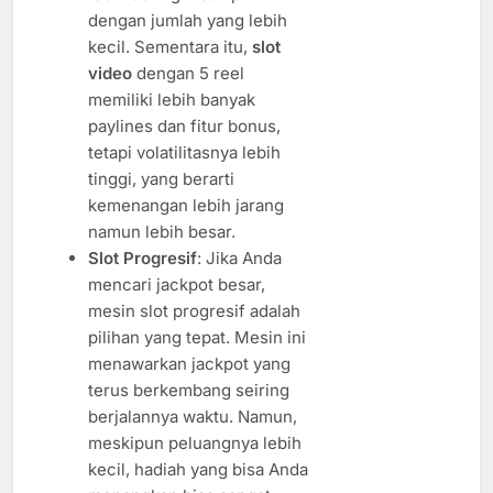
dengan jumlah yang lebih
kecil. Sementara itu,
slot
video
dengan 5 reel
memiliki lebih banyak
paylines dan fitur bonus,
tetapi volatilitasnya lebih
tinggi, yang berarti
kemenangan lebih jarang
namun lebih besar.
Slot Progresif
: Jika Anda
mencari jackpot besar,
mesin slot progresif adalah
pilihan yang tepat. Mesin ini
menawarkan jackpot yang
terus berkembang seiring
berjalannya waktu. Namun,
meskipun peluangnya lebih
kecil, hadiah yang bisa Anda