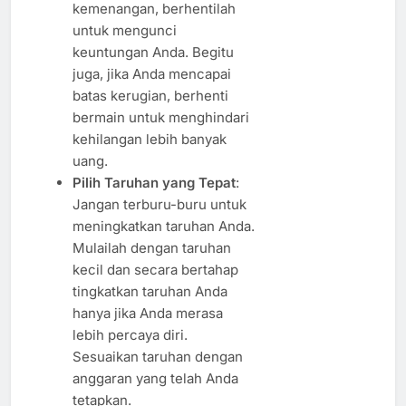
kemenangan, berhentilah
untuk mengunci
keuntungan Anda. Begitu
juga, jika Anda mencapai
batas kerugian, berhenti
bermain untuk menghindari
kehilangan lebih banyak
uang.
Pilih Taruhan yang Tepat
:
Jangan terburu-buru untuk
meningkatkan taruhan Anda.
Mulailah dengan taruhan
kecil dan secara bertahap
tingkatkan taruhan Anda
hanya jika Anda merasa
lebih percaya diri.
Sesuaikan taruhan dengan
anggaran yang telah Anda
tetapkan.