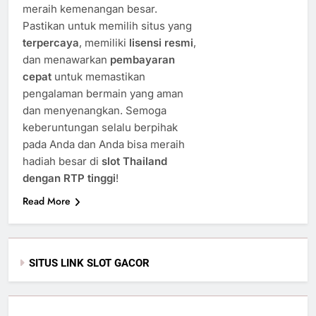
meraih kemenangan besar.
Pastikan untuk memilih situs yang
terpercaya
, memiliki
lisensi resmi
,
dan menawarkan
pembayaran
cepat
untuk memastikan
pengalaman bermain yang aman
dan menyenangkan. Semoga
keberuntungan selalu berpihak
pada Anda dan Anda bisa meraih
hadiah besar di
slot Thailand
dengan RTP tinggi
!
Read More
SITUS LINK SLOT GACOR