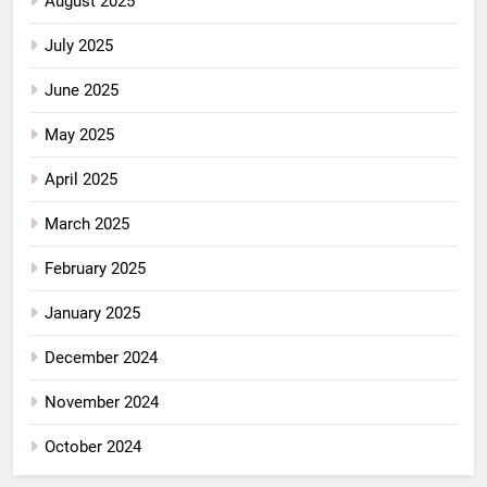
August 2025
July 2025
June 2025
May 2025
April 2025
March 2025
February 2025
January 2025
December 2024
November 2024
October 2024