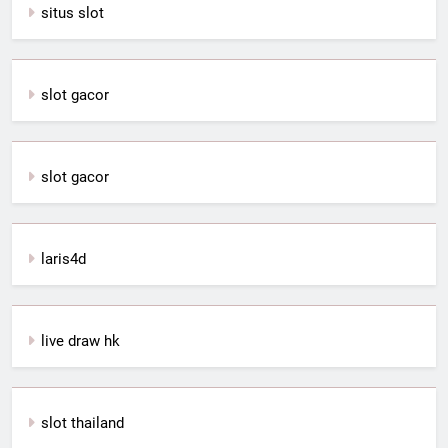
situs slot
slot gacor
slot gacor
laris4d
live draw hk
slot thailand