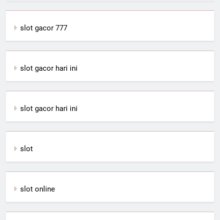
slot gacor 777
slot gacor hari ini
slot gacor hari ini
slot
slot online