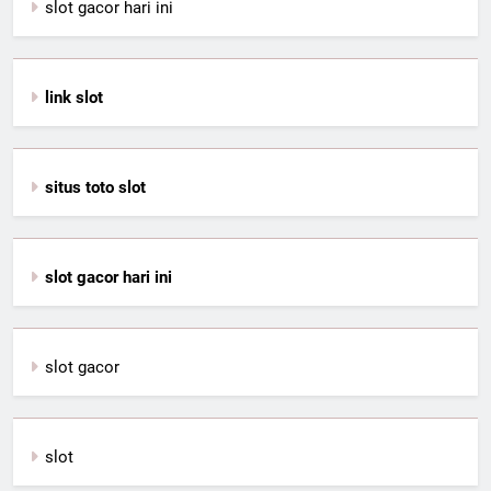
slot gacor hari ini
link slot
situs toto slot
slot gacor hari ini
slot gacor
slot