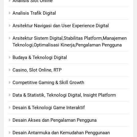
Analisis Slot Online
Analisis Trafik Digital
Arsitektur Navigasi dan User Experience Digital
Arsitektur Sistem Digital,Stabilitas Platform,Manajemen
Teknologi,Optimalisasi Kinerja,Pengalaman Pengguna
Budaya & Teknologi Digital
Casino, Slot Online, RTP
Competitive Gaming & Skill Growth
Data & Statistik, Teknologi Digital, Insight Platform
Desain & Teknologi Game Interaktif
Desain Akses dan Pengalaman Pengguna
Desain Antarmuka dan Kemudahan Penggunaan