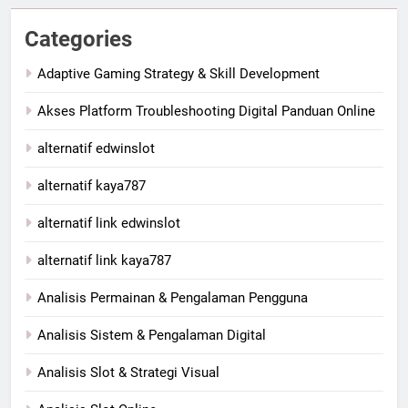
Categories
Adaptive Gaming Strategy & Skill Development
Akses Platform Troubleshooting Digital Panduan Online
alternatif edwinslot
alternatif kaya787
alternatif link edwinslot
alternatif link kaya787
Analisis Permainan & Pengalaman Pengguna
Analisis Sistem & Pengalaman Digital
Analisis Slot & Strategi Visual