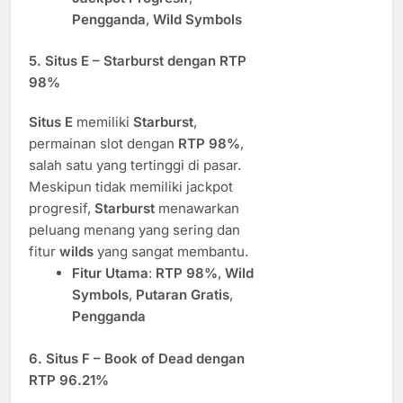
Pengganda
,
Wild Symbols
5.
Situs E – Starburst dengan RTP
98%
Situs E
memiliki
Starburst
,
permainan slot dengan
RTP 98%
,
salah satu yang tertinggi di pasar.
Meskipun tidak memiliki jackpot
progresif,
Starburst
menawarkan
peluang menang yang sering dan
fitur
wilds
yang sangat membantu.
Fitur Utama
:
RTP 98%
,
Wild
Symbols
,
Putaran Gratis
,
Pengganda
6.
Situs F – Book of Dead dengan
RTP 96.21%