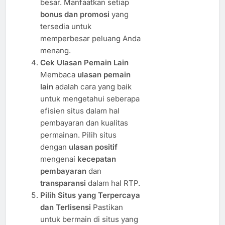
besar. Manfaatkan setiap
bonus dan promosi
yang
tersedia untuk
memperbesar peluang Anda
menang.
Cek Ulasan Pemain Lain
Membaca
ulasan pemain
lain
adalah cara yang baik
untuk mengetahui seberapa
efisien situs dalam hal
pembayaran dan kualitas
permainan. Pilih situs
dengan
ulasan positif
mengenai
kecepatan
pembayaran
dan
transparansi
dalam hal RTP.
Pilih Situs yang Terpercaya
dan Terlisensi
Pastikan
untuk bermain di situs yang