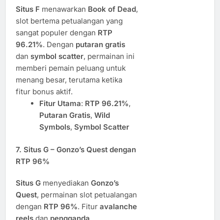
Situs F
menawarkan
Book of Dead
,
slot bertema petualangan yang
sangat populer dengan
RTP
96.21%
. Dengan
putaran gratis
dan
symbol scatter
, permainan ini
memberi pemain peluang untuk
menang besar, terutama ketika
fitur bonus aktif.
Fitur Utama
:
RTP 96.21%
,
Putaran Gratis
,
Wild
Symbols
,
Symbol Scatter
7.
Situs G – Gonzo’s Quest dengan
RTP 96%
Situs G
menyediakan
Gonzo’s
Quest
, permainan slot petualangan
dengan
RTP 96%
. Fitur
avalanche
reels
dan
pengganda