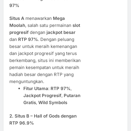
97%
Situs A
menawarkan
Mega
Moolah
, salah satu permainan
slot
progresif
dengan
jackpot besar
dan
RTP 97%
. Dengan peluang
besar untuk meraih kemenangan
dan jackpot progresif yang terus
berkembang, situs ini memberikan
pemain kesempatan untuk meraih
hadiah besar dengan RTP yang
menguntungkan.
Fitur Utama
:
RTP 97%
,
Jackpot Progresif
,
Putaran
Gratis
,
Wild Symbols
2.
Situs B – Hall of Gods dengan
RTP 96.9%