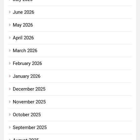
June 2026
May 2026
April 2026
March 2026
February 2026
January 2026
December 2025
November 2025
October 2025
September 2025