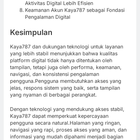
Aktivitas Digital Lebih Efisien
Keamanan Akun Kaya787 sebagai Fondasi
Pengalaman Digital
Kesimpulan
Kaya787 dan dukungan teknologi untuk layanan
yang lebih stabil menunjukkan bahwa kualitas
platform digital tidak hanya ditentukan oleh
tampilan, tetapi juga oleh performa, keamanan,
navigasi, dan konsistensi pengalaman
pengguna.Pengguna membutuhkan akses yang
jelas, respons sistem yang baik, serta tampilan
yang nyaman di berbagai perangkat.
Dengan teknologi yang mendukung akses stabil,
Kaya787 dapat memperkuat kepercayaan
pengguna secara natural.Halaman yang ringan,
navigasi yang rapi, proses akses yang aman, dan
informasi yang mudah dipahami menjadi bagian