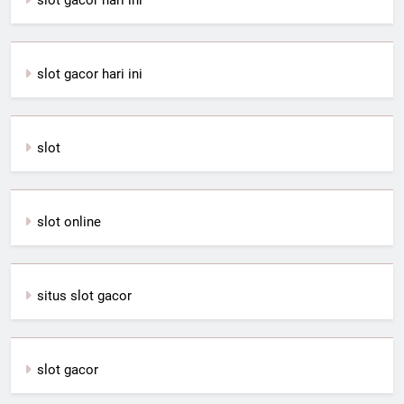
slot gacor hari ini
slot gacor hari ini
slot
slot online
situs slot gacor
slot gacor