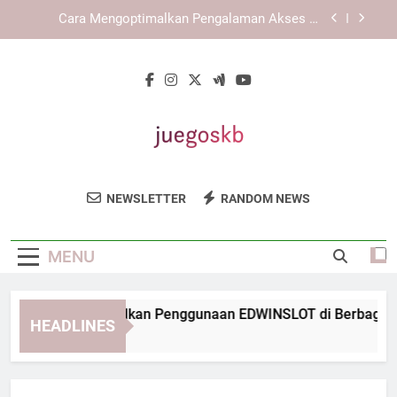
Skip
KAYA787 dengan Dukungan Sistem yang Stabil
to
dan Adaptif untuk Pengalaman Digital yang
Konsisten
content
Mengenal Konsep Layanan Digital yang
Dikembangkan oleh KAYA787
Cara Mengoptimalkan Penggunaan EDWINSLOT
di Berbagai Perangkat secara Efektif
Cara Mengoptimalkan Pengalaman Akses di
Platform LEBAH4D
Juegos KB
KAYA787 dengan Dukungan Sistem yang Stabil
Nikmati Game Dan Hiburan Seru Di
dan Adaptif untuk Pengalaman Digital yang
NEWSLETTER
RANDOM NEWS
Konsisten
Juegos KB. Tempat Terbaik Untuk
Mengenal Konsep Layanan Digital yang
Dikembangkan oleh KAYA787
Penggemar Game.
MENU
ra Mengoptimalkan Penggunaan EDWINSLOT di Berbagai Peran
HEADLINES
Weeks Ago