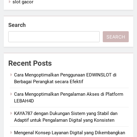
slot gacor
Search
SEARCH
Recent Posts
Cara Mengoptimalkan Penggunaan EDWINSLOT di
Berbagai Perangkat secara Efektif
Cara Mengoptimalkan Pengalaman Akses di Platform
LEBAH4D
KAYA787 dengan Dukungan Sistem yang Stabil dan
Adaptif untuk Pengalaman Digital yang Konsisten
Mengenal Konsep Layanan Digital yang Dikembangkan