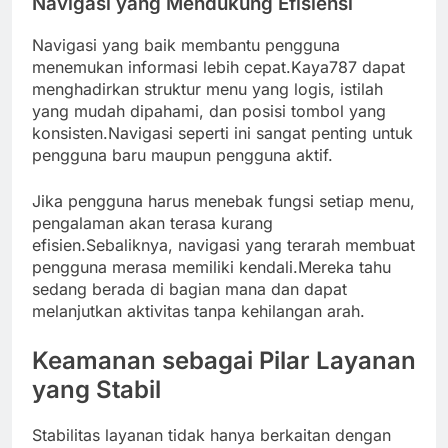
Navigasi yang Mendukung Efisiensi
Navigasi yang baik membantu pengguna
menemukan informasi lebih cepat.Kaya787 dapat
menghadirkan struktur menu yang logis, istilah
yang mudah dipahami, dan posisi tombol yang
konsisten.Navigasi seperti ini sangat penting untuk
pengguna baru maupun pengguna aktif.
Jika pengguna harus menebak fungsi setiap menu,
pengalaman akan terasa kurang
efisien.Sebaliknya, navigasi yang terarah membuat
pengguna merasa memiliki kendali.Mereka tahu
sedang berada di bagian mana dan dapat
melanjutkan aktivitas tanpa kehilangan arah.
Keamanan sebagai Pilar Layanan
yang Stabil
Stabilitas layanan tidak hanya berkaitan dengan