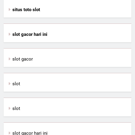
situs toto slot
slot gacor hari ini
slot gacor
slot
slot
slot gacor hari ini