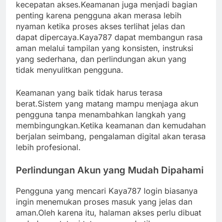
kecepatan akses.Keamanan juga menjadi bagian
penting karena pengguna akan merasa lebih
nyaman ketika proses akses terlihat jelas dan
dapat dipercaya.Kaya787 dapat membangun rasa
aman melalui tampilan yang konsisten, instruksi
yang sederhana, dan perlindungan akun yang
tidak menyulitkan pengguna.
Keamanan yang baik tidak harus terasa
berat.Sistem yang matang mampu menjaga akun
pengguna tanpa menambahkan langkah yang
membingungkan.Ketika keamanan dan kemudahan
berjalan seimbang, pengalaman digital akan terasa
lebih profesional.
Perlindungan Akun yang Mudah Dipahami
Pengguna yang mencari Kaya787 login biasanya
ingin menemukan proses masuk yang jelas dan
aman.Oleh karena itu, halaman akses perlu dibuat