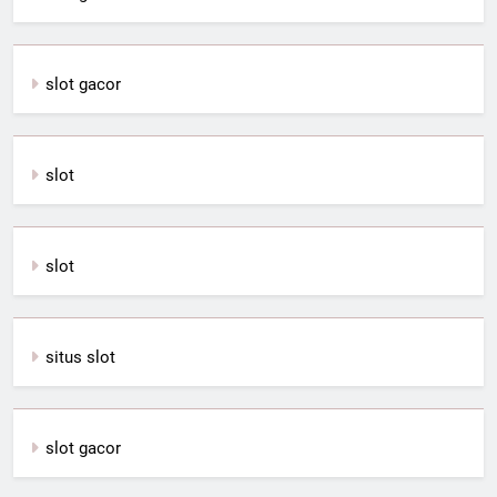
slot gacor
slot
slot
situs slot
slot gacor