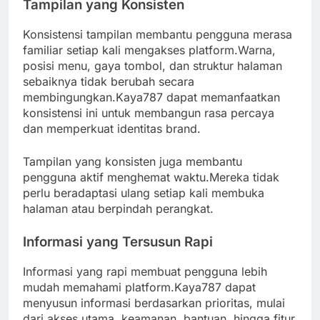
Tampilan yang Konsisten
Konsistensi tampilan membantu pengguna merasa
familiar setiap kali mengakses platform.Warna,
posisi menu, gaya tombol, dan struktur halaman
sebaiknya tidak berubah secara
membingungkan.Kaya787 dapat memanfaatkan
konsistensi ini untuk membangun rasa percaya
dan memperkuat identitas brand.
Tampilan yang konsisten juga membantu
pengguna aktif menghemat waktu.Mereka tidak
perlu beradaptasi ulang setiap kali membuka
halaman atau berpindah perangkat.
Informasi yang Tersusun Rapi
Informasi yang rapi membuat pengguna lebih
mudah memahami platform.Kaya787 dapat
menyusun informasi berdasarkan prioritas, mulai
dari akses utama, keamanan, bantuan, hingga fitur