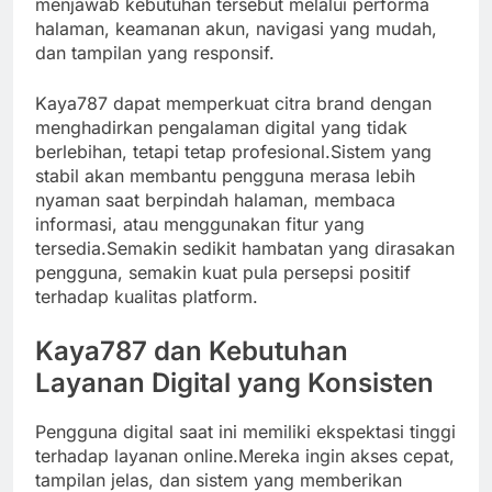
menjawab kebutuhan tersebut melalui performa
halaman, keamanan akun, navigasi yang mudah,
dan tampilan yang responsif.
Kaya787 dapat memperkuat citra brand dengan
menghadirkan pengalaman digital yang tidak
berlebihan, tetapi tetap profesional.Sistem yang
stabil akan membantu pengguna merasa lebih
nyaman saat berpindah halaman, membaca
informasi, atau menggunakan fitur yang
tersedia.Semakin sedikit hambatan yang dirasakan
pengguna, semakin kuat pula persepsi positif
terhadap kualitas platform.
Kaya787 dan Kebutuhan
Layanan Digital yang Konsisten
Pengguna digital saat ini memiliki ekspektasi tinggi
terhadap layanan online.Mereka ingin akses cepat,
tampilan jelas, dan sistem yang memberikan