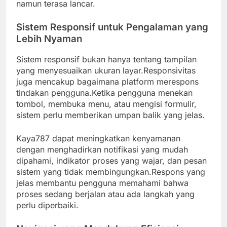
namun terasa lancar.
Sistem Responsif untuk Pengalaman yang
Lebih Nyaman
Sistem responsif bukan hanya tentang tampilan
yang menyesuaikan ukuran layar.Responsivitas
juga mencakup bagaimana platform merespons
tindakan pengguna.Ketika pengguna menekan
tombol, membuka menu, atau mengisi formulir,
sistem perlu memberikan umpan balik yang jelas.
Kaya787 dapat meningkatkan kenyamanan
dengan menghadirkan notifikasi yang mudah
dipahami, indikator proses yang wajar, dan pesan
sistem yang tidak membingungkan.Respons yang
jelas membantu pengguna memahami bahwa
proses sedang berjalan atau ada langkah yang
perlu diperbaiki.