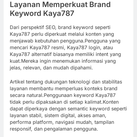
Layanan Memperkuat Brand
Keyword Kaya787
Dari perspektif SEO, brand keyword seperti
Kaya787 perlu diperkuat melalui konten yang
menjawab kebutuhan pengguna.Pengguna yang
mencari Kaya787 resmi, Kaya787 login, atau
Kaya787 alternatif biasanya memiliki intent yang
kuat.Mereka ingin menemukan informasi yang
jelas, relevan, dan mudah dipahami.
Artikel tentang dukungan teknologi dan stabilitas
layanan membantu memperluas konteks brand
secara natural.Penggunaan keyword Kaya787
tidak perlu dipaksakan di setiap kalimat.Konten
dapat diperkaya dengan semantic keyword seperti
layanan stabil, sistem digital, akses aman,
performa platform, navigasi mudah, tampilan
responsif, dan pengalaman pengguna.