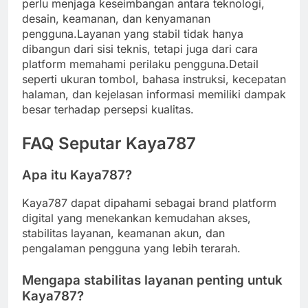
perlu menjaga keseimbangan antara teknologi,
desain, keamanan, dan kenyamanan
pengguna.Layanan yang stabil tidak hanya
dibangun dari sisi teknis, tetapi juga dari cara
platform memahami perilaku pengguna.Detail
seperti ukuran tombol, bahasa instruksi, kecepatan
halaman, dan kejelasan informasi memiliki dampak
besar terhadap persepsi kualitas.
FAQ Seputar Kaya787
Apa itu Kaya787?
Kaya787 dapat dipahami sebagai brand platform
digital yang menekankan kemudahan akses,
stabilitas layanan, keamanan akun, dan
pengalaman pengguna yang lebih terarah.
Mengapa stabilitas layanan penting untuk
Kaya787?