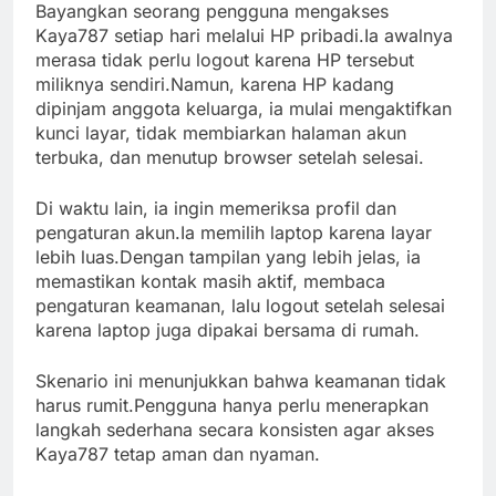
Bayangkan seorang pengguna mengakses
Kaya787 setiap hari melalui HP pribadi.Ia awalnya
merasa tidak perlu logout karena HP tersebut
miliknya sendiri.Namun, karena HP kadang
dipinjam anggota keluarga, ia mulai mengaktifkan
kunci layar, tidak membiarkan halaman akun
terbuka, dan menutup browser setelah selesai.
Di waktu lain, ia ingin memeriksa profil dan
pengaturan akun.Ia memilih laptop karena layar
lebih luas.Dengan tampilan yang lebih jelas, ia
memastikan kontak masih aktif, membaca
pengaturan keamanan, lalu logout setelah selesai
karena laptop juga dipakai bersama di rumah.
Skenario ini menunjukkan bahwa keamanan tidak
harus rumit.Pengguna hanya perlu menerapkan
langkah sederhana secara konsisten agar akses
Kaya787 tetap aman dan nyaman.