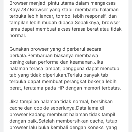
Browser menjadi pintu utama dalam mengakses
Kaya787.Browser yang stabil membantu halaman
terbuka lebih lancar, tombol lebih responsif, dan
tampilan lebih mudah dibaca.Sebaliknya, browser
lama dapat membuat akses terasa berat atau tidak
normal.
Gunakan browser yang diperbarui secara
berkala.Pembaruan biasanya membawa
peningkatan performa dan keamanan.Jika
halaman terasa lambat, pengguna dapat menutup
tab yang tidak diperlukan.Terlalu banyak tab
terbuka dapat membuat perangkat bekerja lebih
berat, terutama pada HP dengan memori terbatas.
Jika tampilan halaman tidak normal, bersihkan
cache dan cookie seperlunya.Data lama di
browser kadang membuat halaman tidak tampil
dengan baik.Setelah membersihkan cache, tutup
browser lalu buka kembali dengan koneksi yang