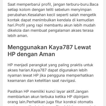
Saat memperbarui profil, jangan terburu-buru.Baca
setiap kolom dengan teliti sebelum menyimpan
perubahan.Kesalahan kecil seperti salah mengetik
kontak dapat menimbulkan kendala di kemudian
hari.Profil yang rapi membantu akun lebih mudah
dikelola dan membuat pengalaman akses terasa
lebih aman.
Menggunakan Kaya787 Lewat
HP dengan Aman
HP menjadi perangkat yang paling praktis untuk
akses harian.Kaya787 dapat digunakan lebih
nyaman lewat HP jika pengguna memperhatikan
keamanan dan ketelitian saat navigasi.
Pastikan HP memiliki kunci layar aktif.Jangan
membiarkan akun terbuka ketika HP dipinjam
orang lain.Perhatikan juga fitur koreksi otomatis