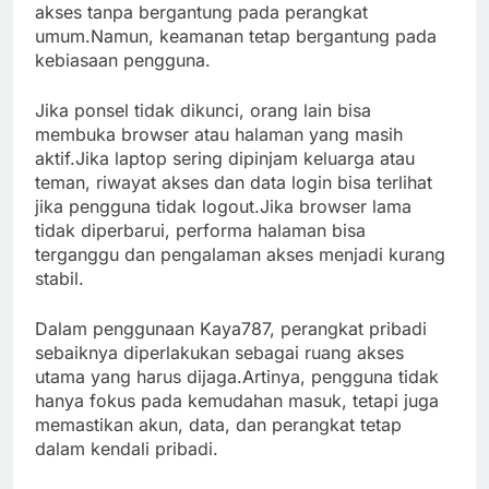
akses tanpa bergantung pada perangkat
umum.Namun, keamanan tetap bergantung pada
kebiasaan pengguna.
Jika ponsel tidak dikunci, orang lain bisa
membuka browser atau halaman yang masih
aktif.Jika laptop sering dipinjam keluarga atau
teman, riwayat akses dan data login bisa terlihat
jika pengguna tidak logout.Jika browser lama
tidak diperbarui, performa halaman bisa
terganggu dan pengalaman akses menjadi kurang
stabil.
Dalam penggunaan Kaya787, perangkat pribadi
sebaiknya diperlakukan sebagai ruang akses
utama yang harus dijaga.Artinya, pengguna tidak
hanya fokus pada kemudahan masuk, tetapi juga
memastikan akun, data, dan perangkat tetap
dalam kendali pribadi.