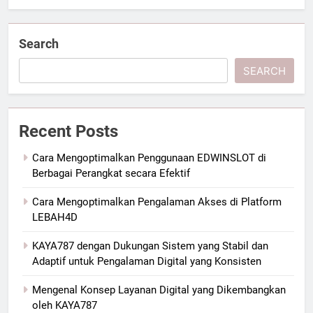
Search
SEARCH
Recent Posts
Cara Mengoptimalkan Penggunaan EDWINSLOT di
Berbagai Perangkat secara Efektif
Cara Mengoptimalkan Pengalaman Akses di Platform
LEBAH4D
KAYA787 dengan Dukungan Sistem yang Stabil dan
Adaptif untuk Pengalaman Digital yang Konsisten
Mengenal Konsep Layanan Digital yang Dikembangkan
oleh KAYA787