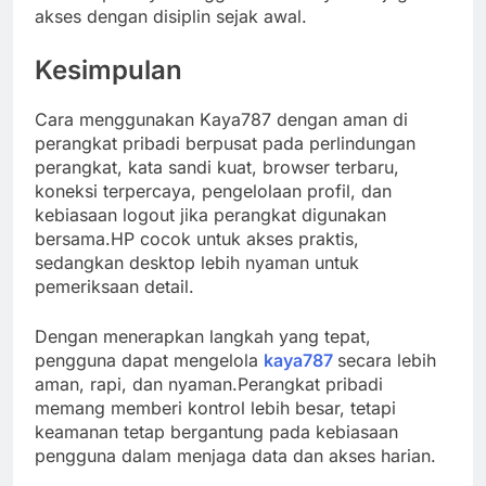
akses dengan disiplin sejak awal.
Kesimpulan
Cara menggunakan Kaya787 dengan aman di
perangkat pribadi berpusat pada perlindungan
perangkat, kata sandi kuat, browser terbaru,
koneksi terpercaya, pengelolaan profil, dan
kebiasaan logout jika perangkat digunakan
bersama.HP cocok untuk akses praktis,
sedangkan desktop lebih nyaman untuk
pemeriksaan detail.
Dengan menerapkan langkah yang tepat,
pengguna dapat mengelola
kaya787
secara lebih
aman, rapi, dan nyaman.Perangkat pribadi
memang memberi kontrol lebih besar, tetapi
keamanan tetap bergantung pada kebiasaan
pengguna dalam menjaga data dan akses harian.