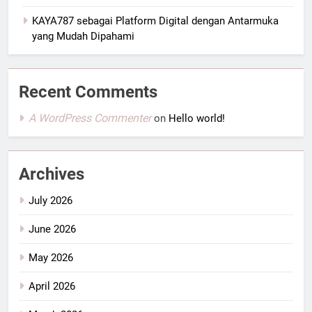
KAYA787 sebagai Platform Digital dengan Antarmuka
yang Mudah Dipahami
Recent Comments
A WordPress Commenter
on
Hello world!
Archives
July 2026
June 2026
May 2026
April 2026