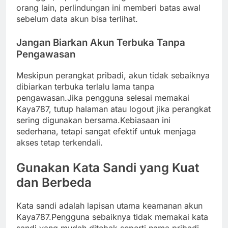
orang lain, perlindungan ini memberi batas awal
sebelum data akun bisa terlihat.
Jangan Biarkan Akun Terbuka Tanpa
Pengawasan
Meskipun perangkat pribadi, akun tidak sebaiknya
dibiarkan terbuka terlalu lama tanpa
pengawasan.Jika pengguna selesai memakai
Kaya787, tutup halaman atau logout jika perangkat
sering digunakan bersama.Kebiasaan ini
sederhana, tetapi sangat efektif untuk menjaga
akses tetap terkendali.
Gunakan Kata Sandi yang Kuat
dan Berbeda
Kata sandi adalah lapisan utama keamanan akun
Kaya787.Pengguna sebaiknya tidak memakai kata
sandi yang mudah ditebak seperti nama pribadi,