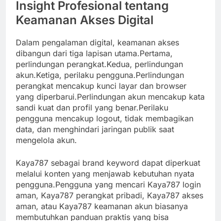
Insight Profesional tentang
Keamanan Akses Digital
Dalam pengalaman digital, keamanan akses
dibangun dari tiga lapisan utama.Pertama,
perlindungan perangkat.Kedua, perlindungan
akun.Ketiga, perilaku pengguna.Perlindungan
perangkat mencakup kunci layar dan browser
yang diperbarui.Perlindungan akun mencakup kata
sandi kuat dan profil yang benar.Perilaku
pengguna mencakup logout, tidak membagikan
data, dan menghindari jaringan publik saat
mengelola akun.
Kaya787 sebagai brand keyword dapat diperkuat
melalui konten yang menjawab kebutuhan nyata
pengguna.Pengguna yang mencari Kaya787 login
aman, Kaya787 perangkat pribadi, Kaya787 akses
aman, atau Kaya787 keamanan akun biasanya
membutuhkan panduan praktis yang bisa