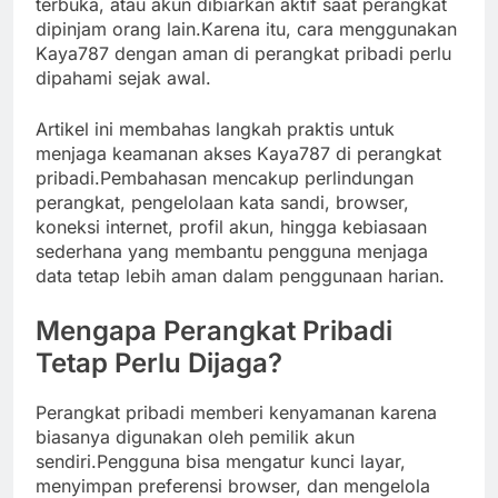
terbuka, atau akun dibiarkan aktif saat perangkat
dipinjam orang lain.Karena itu, cara menggunakan
Kaya787 dengan aman di perangkat pribadi perlu
dipahami sejak awal.
Artikel ini membahas langkah praktis untuk
menjaga keamanan akses Kaya787 di perangkat
pribadi.Pembahasan mencakup perlindungan
perangkat, pengelolaan kata sandi, browser,
koneksi internet, profil akun, hingga kebiasaan
sederhana yang membantu pengguna menjaga
data tetap lebih aman dalam penggunaan harian.
Mengapa Perangkat Pribadi
Tetap Perlu Dijaga?
Perangkat pribadi memberi kenyamanan karena
biasanya digunakan oleh pemilik akun
sendiri.Pengguna bisa mengatur kunci layar,
menyimpan preferensi browser, dan mengelola