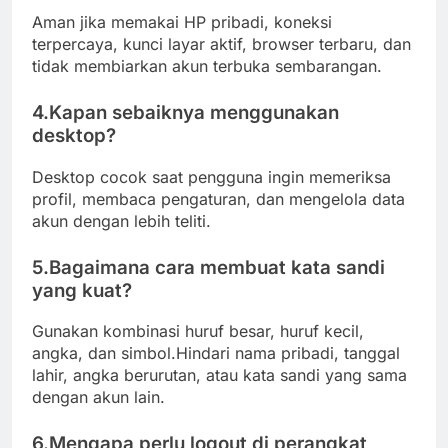
Aman jika memakai HP pribadi, koneksi
terpercaya, kunci layar aktif, browser terbaru, dan
tidak membiarkan akun terbuka sembarangan.
4.Kapan sebaiknya menggunakan
desktop?
Desktop cocok saat pengguna ingin memeriksa
profil, membaca pengaturan, dan mengelola data
akun dengan lebih teliti.
5.Bagaimana cara membuat kata sandi
yang kuat?
Gunakan kombinasi huruf besar, huruf kecil,
angka, dan simbol.Hindari nama pribadi, tanggal
lahir, angka berurutan, atau kata sandi yang sama
dengan akun lain.
6.Mengapa perlu logout di perangkat