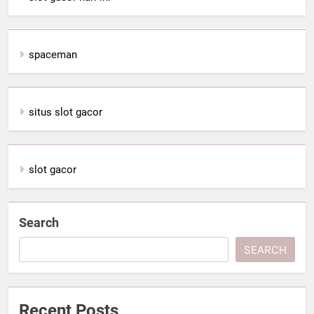
spaceman
situs slot gacor
slot gacor
Search
SEARCH
Recent Posts