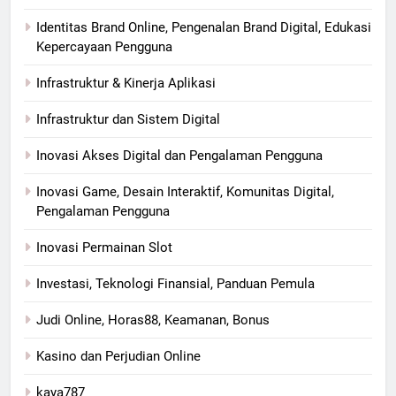
Identitas Brand Online, Pengenalan Brand Digital, Edukasi
Kepercayaan Pengguna
Infrastruktur & Kinerja Aplikasi
Infrastruktur dan Sistem Digital
Inovasi Akses Digital dan Pengalaman Pengguna
Inovasi Game, Desain Interaktif, Komunitas Digital,
Pengalaman Pengguna
Inovasi Permainan Slot
Investasi, Teknologi Finansial, Panduan Pemula
Judi Online, Horas88, Keamanan, Bonus
Kasino dan Perjudian Online
kaya787