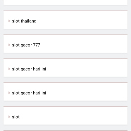
slot thailand
slot gacor 777
slot gacor hari ini
slot gacor hari ini
slot