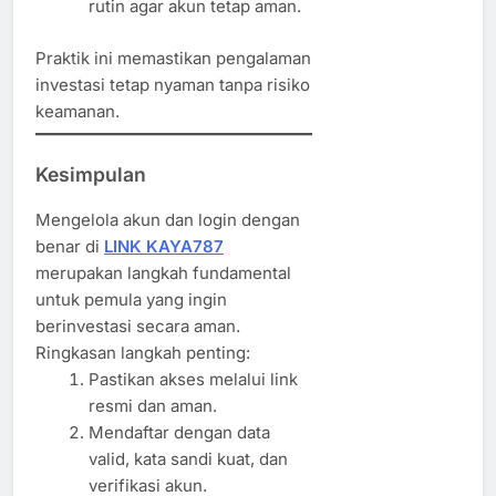
rutin agar akun tetap aman.
Praktik ini memastikan pengalaman
investasi tetap nyaman tanpa risiko
keamanan.
Kesimpulan
Mengelola akun dan login dengan
benar di
LINK KAYA787
merupakan langkah fundamental
untuk pemula yang ingin
berinvestasi secara aman.
Ringkasan langkah penting:
Pastikan akses melalui link
resmi dan aman.
Mendaftar dengan data
valid, kata sandi kuat, dan
verifikasi akun.