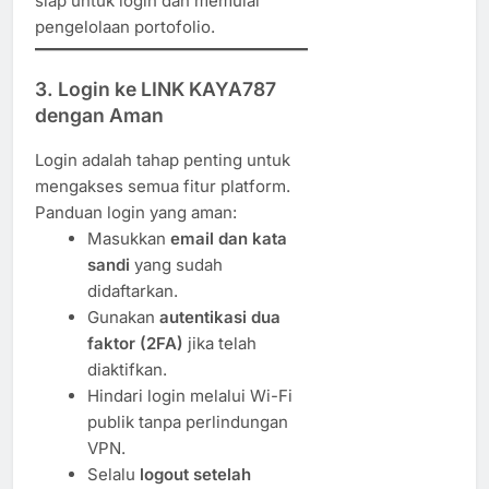
siap untuk login dan memulai
pengelolaan portofolio.
3. Login ke LINK KAYA787
dengan Aman
Login adalah tahap penting untuk
mengakses semua fitur platform.
Panduan login yang aman:
Masukkan
email dan kata
sandi
yang sudah
didaftarkan.
Gunakan
autentikasi dua
faktor (2FA)
jika telah
diaktifkan.
Hindari login melalui Wi-Fi
publik tanpa perlindungan
VPN.
Selalu
logout setelah