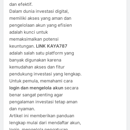
dan efektif.
Dalam dunia investasi digital,
memiliki akses yang aman dan
pengelolaan akun yang efisien
adalah kunci untuk
memaksimalkan potensi
keuntungan.
LINK KAYA787
adalah salah satu platform yang
banyak digunakan karena
kemudahan akses dan fitur
pendukung investasi yang lengkap.
Untuk pemula, memahami cara
login dan mengelola akun
secara
benar sangat penting agar
pengalaman investasi tetap aman
dan nyaman.
Artikel ini memberikan panduan
lengkap mulai dari mendaftar akun,
login, mengelola pengaturan