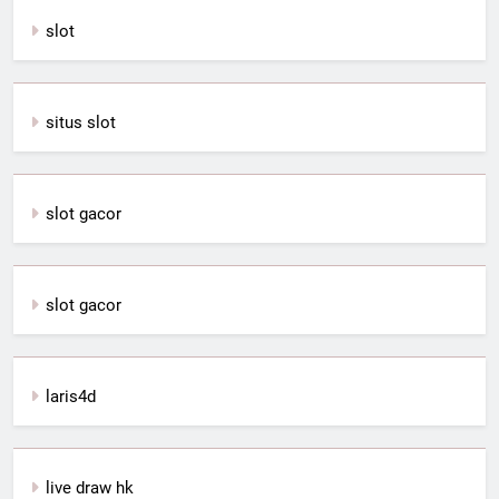
slot
situs slot
slot gacor
slot gacor
laris4d
live draw hk