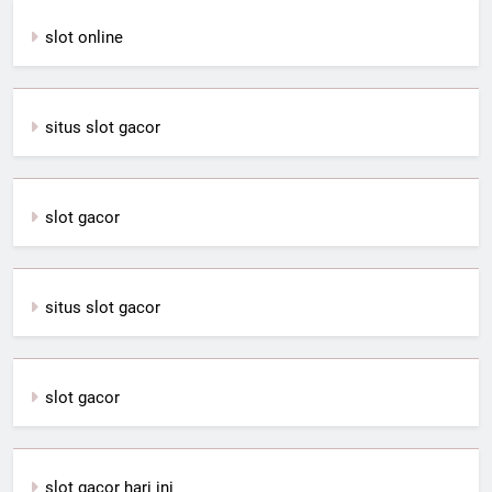
slot online
situs slot gacor
slot gacor
situs slot gacor
slot gacor
slot gacor hari ini