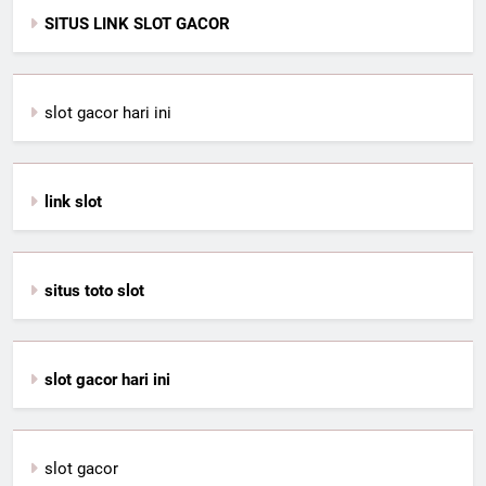
SITUS LINK SLOT GACOR
slot gacor hari ini
link slot
situs toto slot
slot gacor hari ini
slot gacor