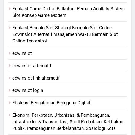
Edukasi Game Digital Psikologi Pemain Analisis Sistem
Slot Konsep Game Modern
Edukasi Pemain Slot Strategi Bermain Slot Online
Edwinslot Alternatif Manajemen Waktu Bermain Slot
Online Terkontrol
edwinslot
edwinslot alternatif
edwinslot link alternatif
edwinslot login
Efisiensi Pengalaman Pengguna Digital
Ekonomi Perkotaan, Urbanisasi & Pembangunan,
Infrastruktur & Transportasi, Studi Perkotaan, Kebijakan
Publik, Pembangunan Berkelanjutan, Sosiologi Kota