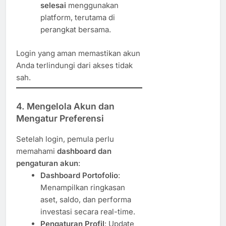
selesai
menggunakan
platform, terutama di
perangkat bersama.
Login yang aman memastikan akun
Anda terlindungi dari akses tidak
sah.
4. Mengelola Akun dan
Mengatur Preferensi
Setelah login, pemula perlu
memahami
dashboard dan
pengaturan akun
:
Dashboard Portofolio
:
Menampilkan ringkasan
aset, saldo, dan performa
investasi secara real-time.
Pengaturan Profil
: Update