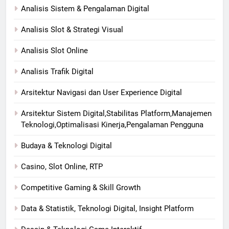
Analisis Sistem & Pengalaman Digital
Analisis Slot & Strategi Visual
Analisis Slot Online
Analisis Trafik Digital
Arsitektur Navigasi dan User Experience Digital
Arsitektur Sistem Digital,Stabilitas Platform,Manajemen
Teknologi,Optimalisasi Kinerja,Pengalaman Pengguna
Budaya & Teknologi Digital
Casino, Slot Online, RTP
Competitive Gaming & Skill Growth
Data & Statistik, Teknologi Digital, Insight Platform