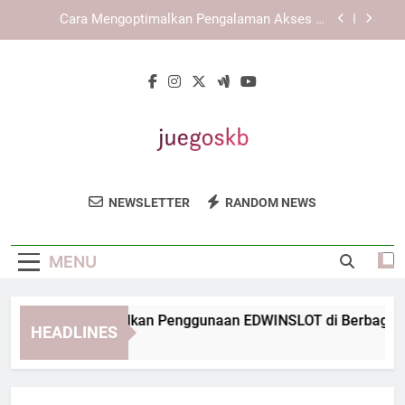
Skip
KAYA787 dengan Dukungan Sistem yang Stabil
to
dan Adaptif untuk Pengalaman Digital yang
Konsisten
content
Mengenal Konsep Layanan Digital yang
Dikembangkan oleh KAYA787
Cara Mengoptimalkan Penggunaan EDWINSLOT
di Berbagai Perangkat secara Efektif
Cara Mengoptimalkan Pengalaman Akses di
Platform LEBAH4D
Juegos KB
KAYA787 dengan Dukungan Sistem yang Stabil
Nikmati Game Dan Hiburan Seru Di
dan Adaptif untuk Pengalaman Digital yang
NEWSLETTER
RANDOM NEWS
Konsisten
Juegos KB. Tempat Terbaik Untuk
Mengenal Konsep Layanan Digital yang
Dikembangkan oleh KAYA787
Penggemar Game.
MENU
ra Mengoptimalkan Penggunaan EDWINSLOT di Berbagai Peran
HEADLINES
Weeks Ago