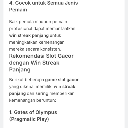
4. Cocok untuk Semua Jenis
Pemain
Baik pemula maupun pemain
profesional dapat memanfaatkan
win streak panjang
untuk
meningkatkan kemenangan
mereka secara konsisten.
Rekomendasi Slot Gacor
dengan Win Streak
Panjang
Berikut beberapa
game slot gacor
yang dikenal memiliki
win streak
panjang
dan sering memberikan
kemenangan beruntun:
1. Gates of Olympus
(Pragmatic Play)