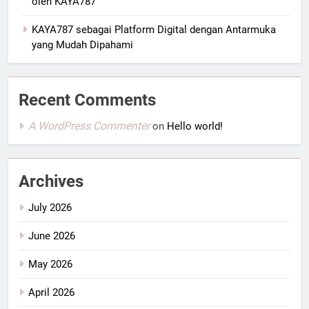
oleh KAYA787
KAYA787 sebagai Platform Digital dengan Antarmuka
yang Mudah Dipahami
Recent Comments
A WordPress Commenter
on
Hello world!
Archives
July 2026
June 2026
May 2026
April 2026