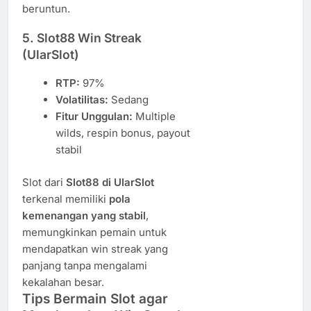
beruntun.
5. Slot88 Win Streak
(UlarSlot)
RTP:
97%
Volatilitas:
Sedang
Fitur Unggulan:
Multiple
wilds, respin bonus, payout
stabil
Slot dari
Slot88 di UlarSlot
terkenal memiliki
pola
kemenangan yang stabil
,
memungkinkan pemain untuk
mendapatkan win streak yang
panjang tanpa mengalami
kekalahan besar.
Tips Bermain Slot agar