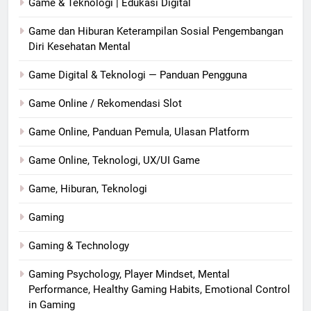
Game & Teknologi | Edukasi Digital
Game dan Hiburan Keterampilan Sosial Pengembangan
Diri Kesehatan Mental
Game Digital & Teknologi — Panduan Pengguna
Game Online / Rekomendasi Slot
Game Online, Panduan Pemula, Ulasan Platform
Game Online, Teknologi, UX/UI Game
Game, Hiburan, Teknologi
Gaming
Gaming & Technology
Gaming Psychology, Player Mindset, Mental
Performance, Healthy Gaming Habits, Emotional Control
in Gaming