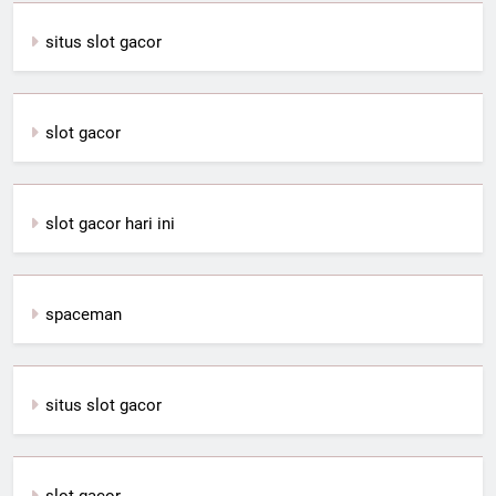
situs slot gacor
slot gacor
slot gacor hari ini
spaceman
situs slot gacor