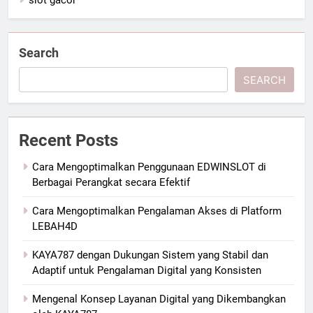
slot gacor
Search
SEARCH
Recent Posts
Cara Mengoptimalkan Penggunaan EDWINSLOT di
Berbagai Perangkat secara Efektif
Cara Mengoptimalkan Pengalaman Akses di Platform
LEBAH4D
KAYA787 dengan Dukungan Sistem yang Stabil dan
Adaptif untuk Pengalaman Digital yang Konsisten
Mengenal Konsep Layanan Digital yang Dikembangkan