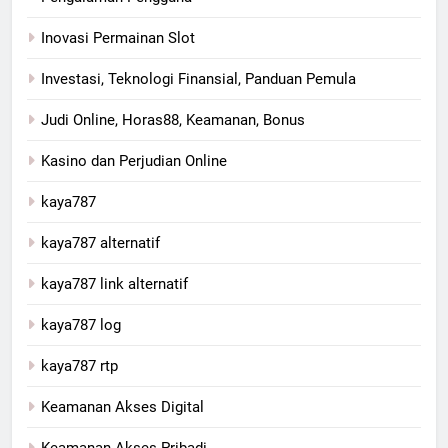
Inovasi Permainan Slot
Investasi, Teknologi Finansial, Panduan Pemula
Judi Online, Horas88, Keamanan, Bonus
Kasino dan Perjudian Online
kaya787
kaya787 alternatif
kaya787 link alternatif
kaya787 log
kaya787 rtp
Keamanan Akses Digital