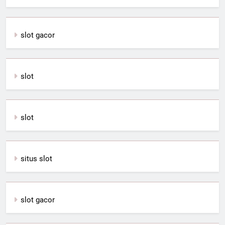
slot gacor
slot
slot
situs slot
slot gacor