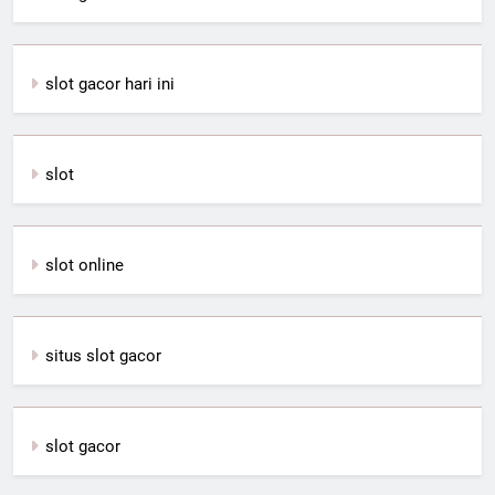
slot gacor hari ini
slot
slot online
situs slot gacor
slot gacor