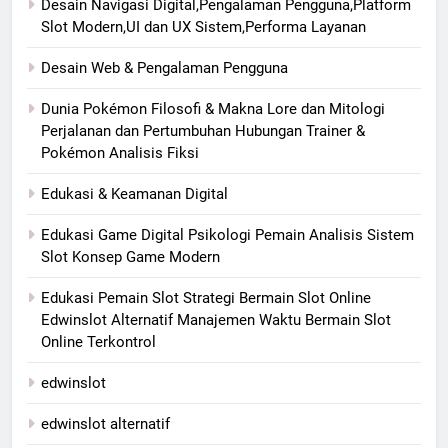
Desain Navigasi Digital,Pengalaman Pengguna,Platform
Slot Modern,UI dan UX Sistem,Performa Layanan
Desain Web & Pengalaman Pengguna
Dunia Pokémon Filosofi & Makna Lore dan Mitologi
Perjalanan dan Pertumbuhan Hubungan Trainer &
Pokémon Analisis Fiksi
Edukasi & Keamanan Digital
Edukasi Game Digital Psikologi Pemain Analisis Sistem
Slot Konsep Game Modern
Edukasi Pemain Slot Strategi Bermain Slot Online
Edwinslot Alternatif Manajemen Waktu Bermain Slot
Online Terkontrol
edwinslot
edwinslot alternatif