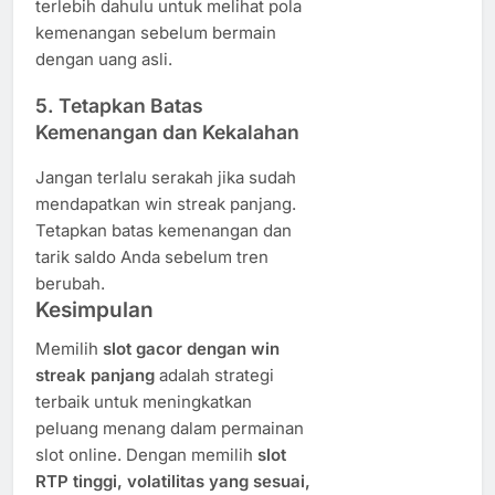
terlebih dahulu untuk melihat pola
kemenangan sebelum bermain
dengan uang asli.
5. Tetapkan Batas
Kemenangan dan Kekalahan
Jangan terlalu serakah jika sudah
mendapatkan win streak panjang.
Tetapkan batas kemenangan dan
tarik saldo Anda sebelum tren
berubah.
Kesimpulan
Memilih
slot gacor dengan win
streak panjang
adalah strategi
terbaik untuk meningkatkan
peluang menang dalam permainan
slot online. Dengan memilih
slot
RTP tinggi, volatilitas yang sesuai,