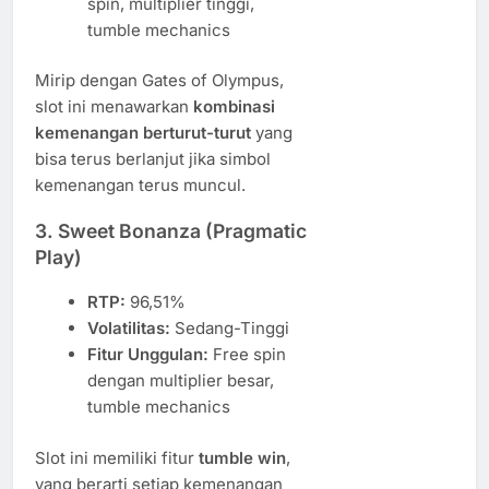
spin, multiplier tinggi,
tumble mechanics
Mirip dengan Gates of Olympus,
slot ini menawarkan
kombinasi
kemenangan berturut-turut
yang
bisa terus berlanjut jika simbol
kemenangan terus muncul.
3. Sweet Bonanza (Pragmatic
Play)
RTP:
96,51%
Volatilitas:
Sedang-Tinggi
Fitur Unggulan:
Free spin
dengan multiplier besar,
tumble mechanics
Slot ini memiliki fitur
tumble win
,
yang berarti setiap kemenangan