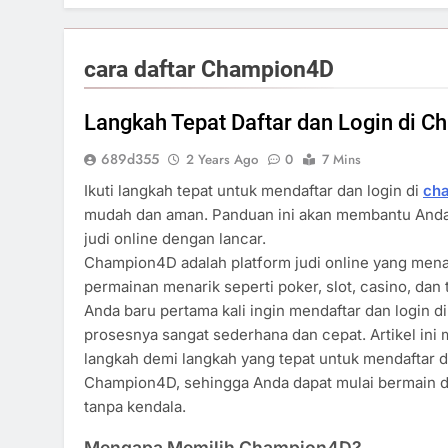
cara daftar Champion4D
Langkah Tepat Daftar dan Login di 
689d355
2 Years Ago
0
7 Mins
Ikuti langkah tepat untuk mendaftar dan login di
ch
mudah dan aman. Panduan ini akan membantu Anda
judi online dengan lancar.
Champion4D adalah platform judi online yang me
permainan menarik seperti poker, slot, casino, dan 
Anda baru pertama kali ingin mendaftar dan login 
prosesnya sangat sederhana dan cepat. Artikel in
langkah demi langkah yang tepat untuk mendaftar d
Champion4D, sehingga Anda dapat mulai bermain 
tanpa kendala.
Mengapa Memilih Champion4D?