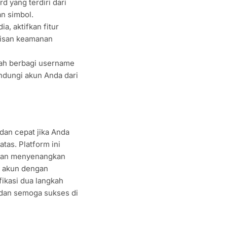
d yang terdiri dari
an simbol.
ia, aktifkan fitur
pisan keamanan
ah berbagi username
ndungi akun Anda dari
dan cepat jika Anda
tas. Platform ini
dan menyenangkan
n akun dengan
ikasi dua langkah
dan semoga sukses di