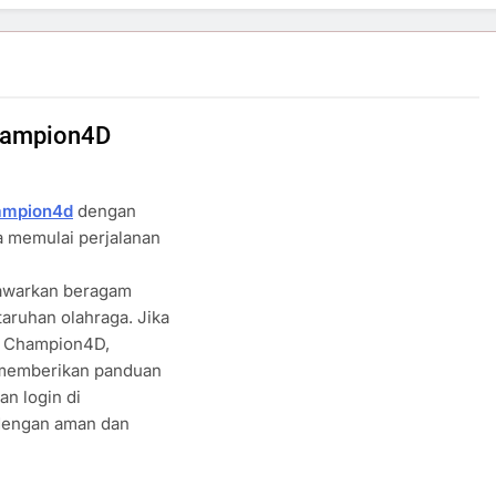
Champion4D
ampion4d
dengan
 memulai perjalanan
nawarkan beragam
taruhan olahraga. Jika
di Champion4D,
i memberikan panduan
an login di
dengan aman dan