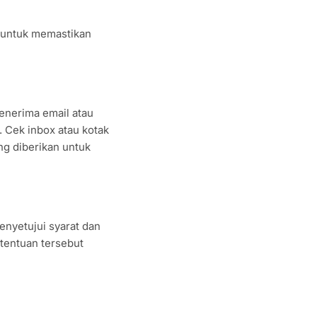
 untuk memastikan
enerima email atau
. Cek inbox atau kotak
ng diberikan untuk
nyetujui syarat dan
tentuan tersebut