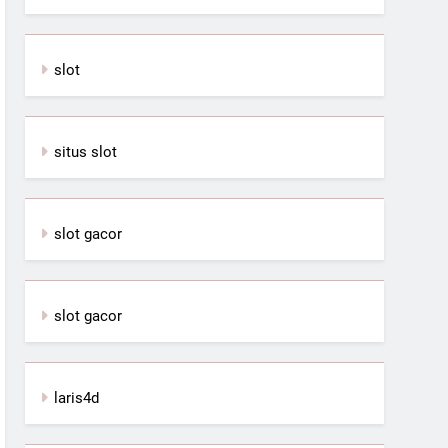
slot
situs slot
slot gacor
slot gacor
laris4d