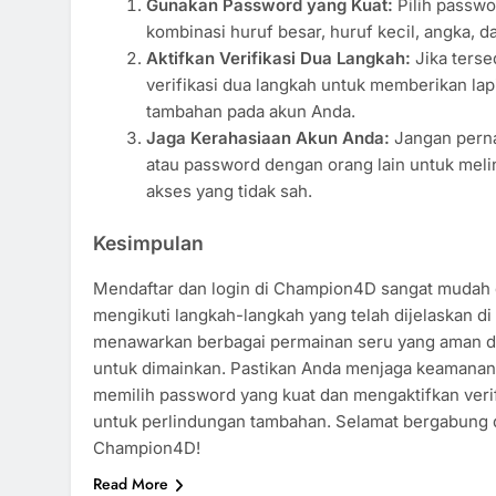
Gunakan Password yang Kuat:
Pilih passwor
kombinasi huruf besar, huruf kecil, angka, d
Aktifkan Verifikasi Dua Langkah:
Jika tersed
verifikasi dua langkah untuk memberikan la
tambahan pada akun Anda.
Jaga Kerahasiaan Akun Anda:
Jangan pern
atau password dengan orang lain untuk meli
akses yang tidak sah.
Kesimpulan
Mendaftar dan login di Champion4D sangat mudah 
mengikuti langkah-langkah yang telah dijelaskan di a
menawarkan berbagai permainan seru yang aman 
untuk dimainkan. Pastikan Anda menjaga keamana
memilih password yang kuat dan mengaktifkan verif
untuk perlindungan tambahan. Selamat bergabung 
Champion4D!
Read More