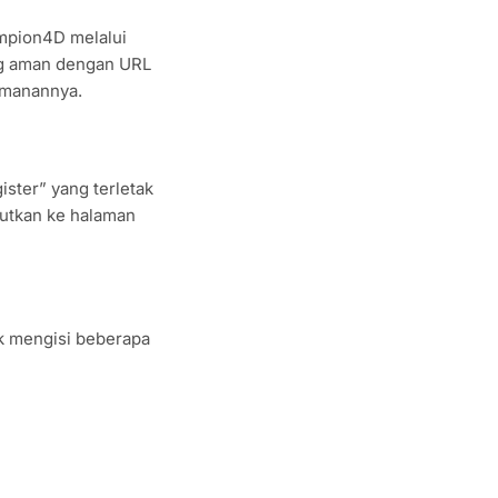
mpion4D melalui
ng aman dengan URL
amanannya.
ister” yang terletak
njutkan ke halaman
k mengisi beberapa