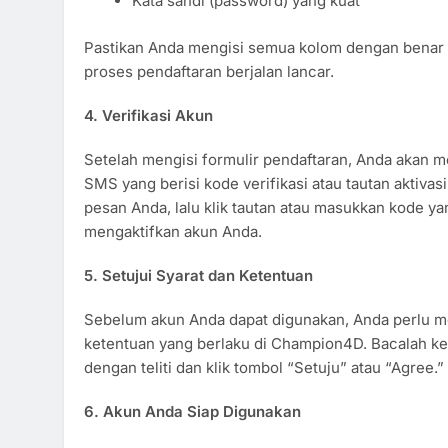
Kata sandi (password) yang kuat
Pastikan Anda mengisi semua kolom dengan benar
proses pendaftaran berjalan lancar.
4.
Verifikasi Akun
Setelah mengisi formulir pendaftaran, Anda akan m
SMS yang berisi kode verifikasi atau tautan aktivasi
pesan Anda, lalu klik tautan atau masukkan kode ya
mengaktifkan akun Anda.
5.
Setujui Syarat dan Ketentuan
Sebelum akun Anda dapat digunakan, Anda perlu me
ketentuan yang berlaku di Champion4D. Bacalah ke
dengan teliti dan klik tombol “Setuju” atau “Agree.”
6.
Akun Anda Siap Digunakan