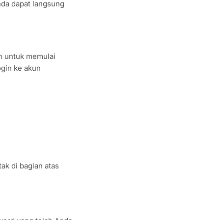
Anda dapat langsung
in untuk memulai
ogin ke akun
ak di bagian atas