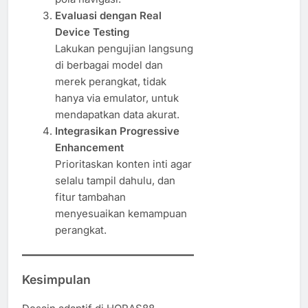
Evaluasi dengan Real
Device Testing
Lakukan pengujian langsung
di berbagai model dan
merek perangkat, tidak
hanya via emulator, untuk
mendapatkan data akurat.
Integrasikan Progressive
Enhancement
Prioritaskan konten inti agar
selalu tampil dahulu, dan
fitur tambahan
menyesuaikan kemampuan
perangkat.
Kesimpulan