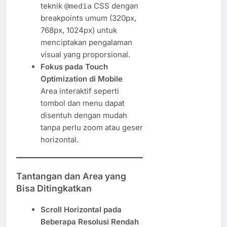
teknik
CSS dengan
@media
breakpoints umum (320px,
768px, 1024px) untuk
menciptakan pengalaman
visual yang proporsional.
Fokus pada Touch
Optimization di Mobile
Area interaktif seperti
tombol dan menu dapat
disentuh dengan mudah
tanpa perlu zoom atau geser
horizontal.
Tantangan dan Area yang
Bisa Ditingkatkan
Scroll Horizontal pada
Beberapa Resolusi Rendah