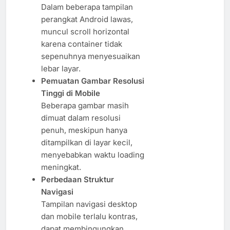
Dalam beberapa tampilan
perangkat Android lawas,
muncul scroll horizontal
karena container tidak
sepenuhnya menyesuaikan
lebar layar.
Pemuatan Gambar Resolusi
Tinggi di Mobile
Beberapa gambar masih
dimuat dalam resolusi
penuh, meskipun hanya
ditampilkan di layar kecil,
menyebabkan waktu loading
meningkat.
Perbedaan Struktur
Navigasi
Tampilan navigasi desktop
dan mobile terlalu kontras,
dapat membingungkan