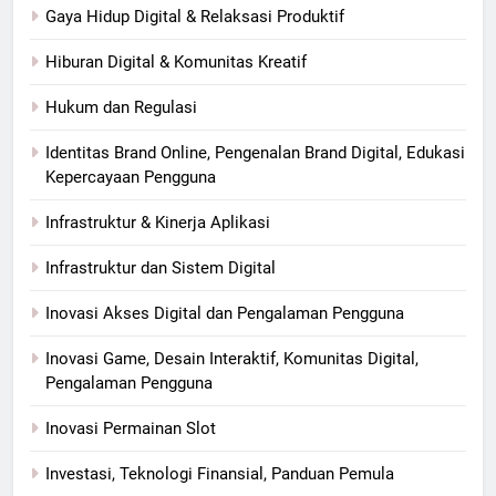
Gaya Hidup Digital & Relaksasi Produktif
Hiburan Digital & Komunitas Kreatif
Hukum dan Regulasi
Identitas Brand Online, Pengenalan Brand Digital, Edukasi
Kepercayaan Pengguna
Infrastruktur & Kinerja Aplikasi
Infrastruktur dan Sistem Digital
Inovasi Akses Digital dan Pengalaman Pengguna
Inovasi Game, Desain Interaktif, Komunitas Digital,
Pengalaman Pengguna
Inovasi Permainan Slot
Investasi, Teknologi Finansial, Panduan Pemula