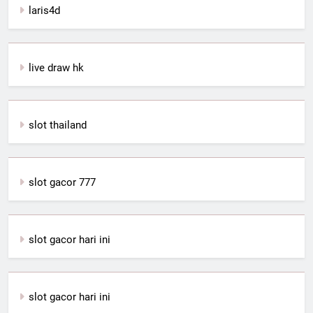
laris4d
live draw hk
slot thailand
slot gacor 777
slot gacor hari ini
slot gacor hari ini