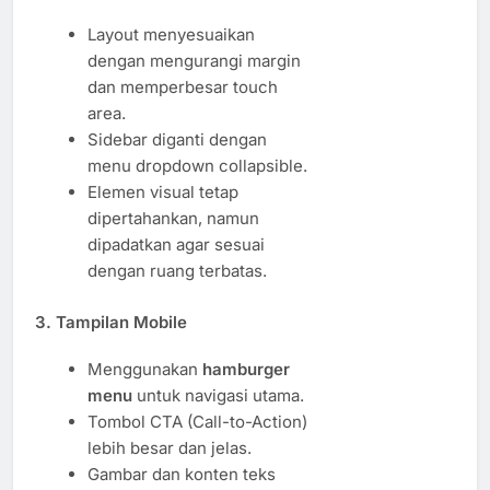
Layout menyesuaikan
dengan mengurangi margin
dan memperbesar touch
area.
Sidebar diganti dengan
menu dropdown collapsible.
Elemen visual tetap
dipertahankan, namun
dipadatkan agar sesuai
dengan ruang terbatas.
3.
Tampilan Mobile
Menggunakan
hamburger
menu
untuk navigasi utama.
Tombol CTA (Call-to-Action)
lebih besar dan jelas.
Gambar dan konten teks