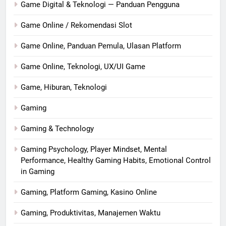
Game Digital & Teknologi — Panduan Pengguna
Game Online / Rekomendasi Slot
Game Online, Panduan Pemula, Ulasan Platform
Game Online, Teknologi, UX/UI Game
Game, Hiburan, Teknologi
Gaming
Gaming & Technology
Gaming Psychology, Player Mindset, Mental
Performance, Healthy Gaming Habits, Emotional Control
in Gaming
Gaming, Platform Gaming, Kasino Online
Gaming, Produktivitas, Manajemen Waktu