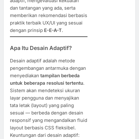
adaptif, mengevaluasi kekuatan
dan tantangan yang ada, serta
memberikan rekomendasi berbasis
praktik terbaik UX/UI yang sesuai
dengan prinsip
E-E-A-T
.
Apa Itu Desain Adaptif?
Desain adaptif adalah metode
pengembangan antarmuka dengan
menyediakan
tampilan berbeda
untuk beberapa resolusi tertentu
.
Sistem akan mendeteksi ukuran
layar pengguna dan menyajikan
tata letak (layout) yang paling
sesuai — berbeda dengan desain
responsif yang mengandalkan fluid
layout berbasis CSS fleksibel.
Keuntungan dari desain adaptif: