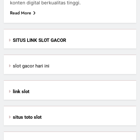
konten digital berkualitas tinggi.
Read More
SITUS LINK SLOT GACOR
slot gacor hari ini
link slot
situs toto slot