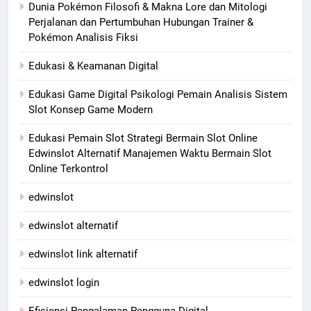
Dunia Pokémon Filosofi & Makna Lore dan Mitologi
Perjalanan dan Pertumbuhan Hubungan Trainer &
Pokémon Analisis Fiksi
Edukasi & Keamanan Digital
Edukasi Game Digital Psikologi Pemain Analisis Sistem
Slot Konsep Game Modern
Edukasi Pemain Slot Strategi Bermain Slot Online
Edwinslot Alternatif Manajemen Waktu Bermain Slot
Online Terkontrol
edwinslot
edwinslot alternatif
edwinslot link alternatif
edwinslot login
Efisiensi Pengalaman Pengguna Digital