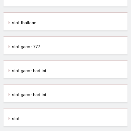
slot thailand
slot gacor 777
slot gacor hari ini
slot gacor hari ini
slot