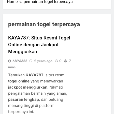
Home
permainan togel terpercaya
permainan togel terpercaya
KAYA787: Situs Resmi Togel
Online dengan Jackpot
Menggiurkan
689d355
2 years ago
0
7
mins
Temukan
KAYA787
, situs resmi
togel online
yang menawarkan
jackpot menggiurkan
. Nikmati
pengalaman bermain yang aman,
pasaran lengkap
, dan peluang
menang tinggi di platform
terpercaya ini.