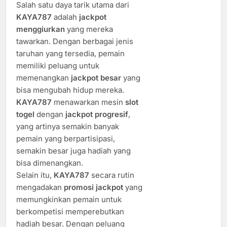
Salah satu daya tarik utama dari
KAYA787
adalah
jackpot
menggiurkan
yang mereka
tawarkan. Dengan berbagai jenis
taruhan yang tersedia, pemain
memiliki peluang untuk
memenangkan
jackpot besar
yang
bisa mengubah hidup mereka.
KAYA787
menawarkan mesin
slot
togel
dengan
jackpot progresif
,
yang artinya semakin banyak
pemain yang berpartisipasi,
semakin besar juga hadiah yang
bisa dimenangkan.
Selain itu,
KAYA787
secara rutin
mengadakan
promosi jackpot
yang
memungkinkan pemain untuk
berkompetisi memperebutkan
hadiah besar. Dengan peluang