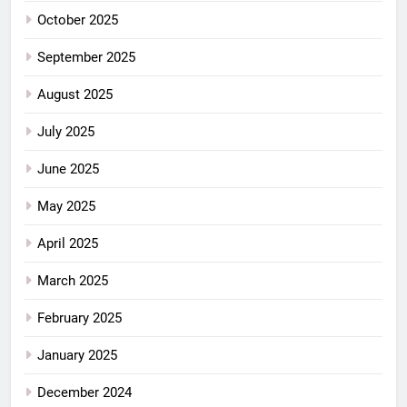
October 2025
September 2025
August 2025
July 2025
June 2025
May 2025
April 2025
March 2025
February 2025
January 2025
December 2024