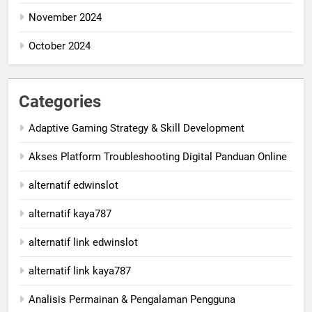
November 2024
October 2024
Categories
Adaptive Gaming Strategy & Skill Development
Akses Platform Troubleshooting Digital Panduan Online
alternatif edwinslot
alternatif kaya787
alternatif link edwinslot
alternatif link kaya787
Analisis Permainan & Pengalaman Pengguna