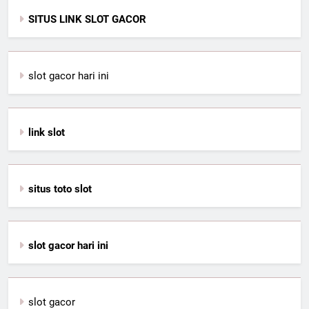
SITUS LINK SLOT GACOR
slot gacor hari ini
link slot
situs toto slot
slot gacor hari ini
slot gacor