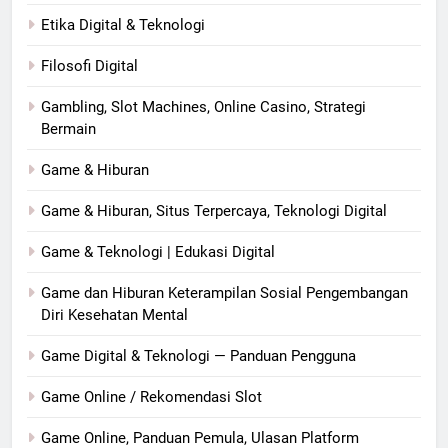
Etika Digital & Teknologi
Filosofi Digital
Gambling, Slot Machines, Online Casino, Strategi
Bermain
Game & Hiburan
Game & Hiburan, Situs Terpercaya, Teknologi Digital
Game & Teknologi | Edukasi Digital
Game dan Hiburan Keterampilan Sosial Pengembangan
Diri Kesehatan Mental
Game Digital & Teknologi — Panduan Pengguna
Game Online / Rekomendasi Slot
Game Online, Panduan Pemula, Ulasan Platform