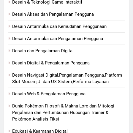
Desain & Teknologi Game Interaktif
Desain Akses dan Pengalaman Pengguna
Desain Antarmuka dan Kemudahan Penggunaan
Desain Antarmuka dan Pengalaman Pengguna
Desain dan Pengalaman Digital
Desain Digital & Pengalaman Pengguna
Desain Navigasi Digital,Pengalaman Pengguna,Platform
Slot Modern,UI dan UX Sistem,Performa Layanan
Desain Web & Pengalaman Pengguna
Dunia Pokémon Filosofi & Makna Lore dan Mitologi
Perjalanan dan Pertumbuhan Hubungan Trainer &
Pokémon Analisis Fiksi
Edukasi & Keamanan Digital