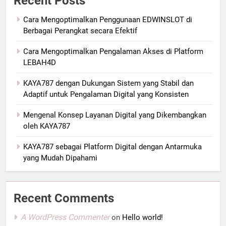
Recent Posts
Cara Mengoptimalkan Penggunaan EDWINSLOT di
Berbagai Perangkat secara Efektif
Cara Mengoptimalkan Pengalaman Akses di Platform
LEBAH4D
KAYA787 dengan Dukungan Sistem yang Stabil dan
Adaptif untuk Pengalaman Digital yang Konsisten
Mengenal Konsep Layanan Digital yang Dikembangkan
oleh KAYA787
KAYA787 sebagai Platform Digital dengan Antarmuka
yang Mudah Dipahami
Recent Comments
A WordPress Commenter
on
Hello world!