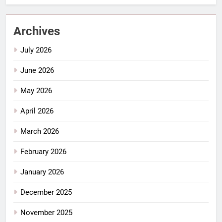
Archives
July 2026
June 2026
May 2026
April 2026
March 2026
February 2026
January 2026
December 2025
November 2025