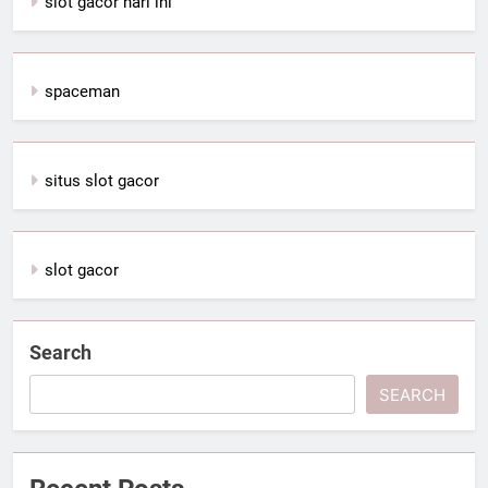
slot gacor hari ini
spaceman
situs slot gacor
slot gacor
Search
SEARCH