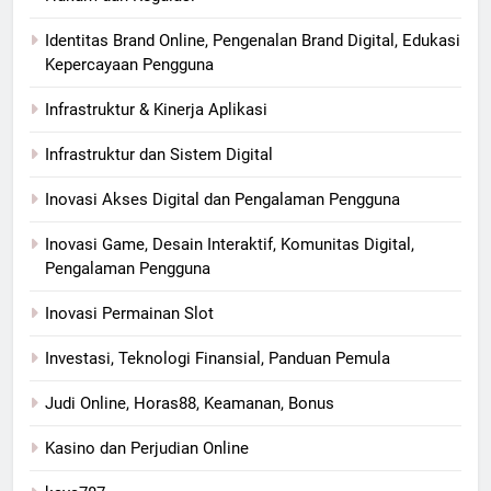
Identitas Brand Online, Pengenalan Brand Digital, Edukasi
Kepercayaan Pengguna
Infrastruktur & Kinerja Aplikasi
Infrastruktur dan Sistem Digital
Inovasi Akses Digital dan Pengalaman Pengguna
Inovasi Game, Desain Interaktif, Komunitas Digital,
Pengalaman Pengguna
Inovasi Permainan Slot
Investasi, Teknologi Finansial, Panduan Pemula
Judi Online, Horas88, Keamanan, Bonus
Kasino dan Perjudian Online