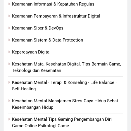
Keamanan Informasi & Kepatuhan Regulasi
Keamanan Pembayaran & Infrastruktur Digital
Keamanan Siber & DevOps
Keamanan Sistem & Data Protection
Kepercayaan Digital
Kesehatan Mata, Kesehatan Digital, Tips Bermain Game,
Teknologi dan Kesehatan
Kesehatan Mental · Terapi & Konseling · Life Balance ·
Self-Healing
Kesehatan Mental Manajemen Stres Gaya Hidup Sehat
Keseimbangan Hidup
Kesehatan Mental Tips Gaming Pengembangan Diri
Game Online Psikologi Game