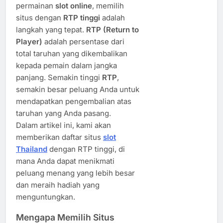
permainan
slot online
, memilih
situs dengan
RTP tinggi
adalah
langkah yang tepat.
RTP (Return to
Player)
adalah persentase dari
total taruhan yang dikembalikan
kepada pemain dalam jangka
panjang. Semakin tinggi
RTP
,
semakin besar peluang Anda untuk
mendapatkan pengembalian atas
taruhan yang Anda pasang.
Dalam artikel ini, kami akan
memberikan daftar situs
slot
Thailand
dengan RTP tinggi, di
mana Anda dapat menikmati
peluang menang yang lebih besar
dan meraih hadiah yang
menguntungkan.
Mengapa Memilih Situs