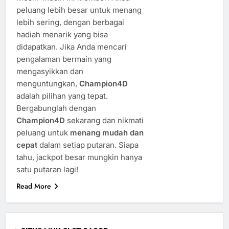
peluang lebih besar untuk menang
lebih sering, dengan berbagai
hadiah menarik yang bisa
didapatkan. Jika Anda mencari
pengalaman bermain yang
mengasyikkan dan
menguntungkan,
Champion4D
adalah pilihan yang tepat.
Bergabunglah dengan
Champion4D
sekarang dan nikmati
peluang untuk
menang mudah dan
cepat
dalam setiap putaran. Siapa
tahu, jackpot besar mungkin hanya
satu putaran lagi!
Read More