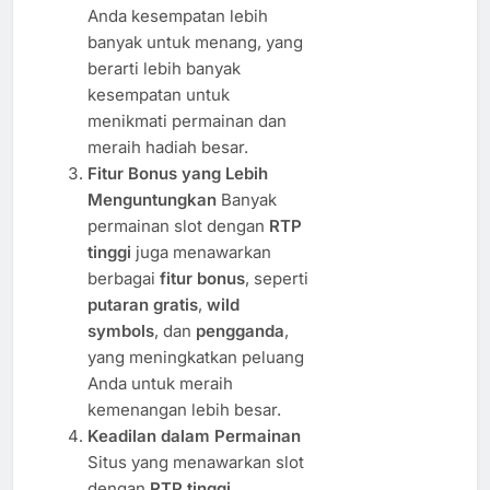
Anda kesempatan lebih
banyak untuk menang, yang
berarti lebih banyak
kesempatan untuk
menikmati permainan dan
meraih hadiah besar.
Fitur Bonus yang Lebih
Menguntungkan
Banyak
permainan slot dengan
RTP
tinggi
juga menawarkan
berbagai
fitur bonus
, seperti
putaran gratis
,
wild
symbols
, dan
pengganda
,
yang meningkatkan peluang
Anda untuk meraih
kemenangan lebih besar.
Keadilan dalam Permainan
Situs yang menawarkan slot
dengan
RTP tinggi