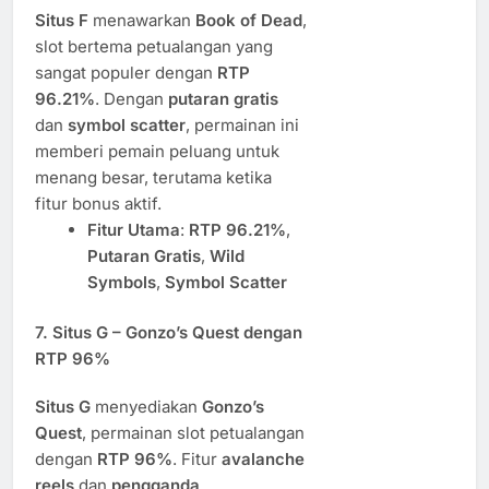
Situs F
menawarkan
Book of Dead
,
slot bertema petualangan yang
sangat populer dengan
RTP
96.21%
. Dengan
putaran gratis
dan
symbol scatter
, permainan ini
memberi pemain peluang untuk
menang besar, terutama ketika
fitur bonus aktif.
Fitur Utama
:
RTP 96.21%
,
Putaran Gratis
,
Wild
Symbols
,
Symbol Scatter
7.
Situs G – Gonzo’s Quest dengan
RTP 96%
Situs G
menyediakan
Gonzo’s
Quest
, permainan slot petualangan
dengan
RTP 96%
. Fitur
avalanche
reels
dan
pengganda