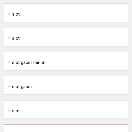
slot
slot
slot gacor hari ini
slot gacor
slot