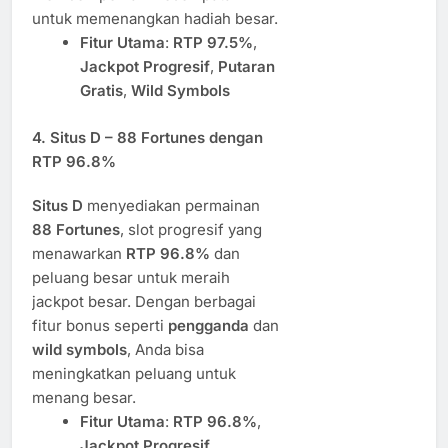
untuk memenangkan hadiah besar.
Fitur Utama
:
RTP 97.5%
,
Jackpot Progresif
,
Putaran
Gratis
,
Wild Symbols
4.
Situs D – 88 Fortunes dengan
RTP 96.8%
Situs D
menyediakan permainan
88 Fortunes
, slot progresif yang
menawarkan
RTP 96.8%
dan
peluang besar untuk meraih
jackpot besar. Dengan berbagai
fitur bonus seperti
pengganda
dan
wild symbols
, Anda bisa
meningkatkan peluang untuk
menang besar.
Fitur Utama
:
RTP 96.8%
,
Jackpot Progresif
,