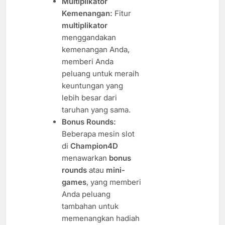
Multiplikator
Kemenangan:
Fitur
multiplikator
menggandakan
kemenangan Anda,
memberi Anda
peluang untuk meraih
keuntungan yang
lebih besar dari
taruhan yang sama.
Bonus Rounds:
Beberapa mesin slot
di
Champion4D
menawarkan
bonus
rounds
atau
mini-
games
, yang memberi
Anda peluang
tambahan untuk
memenangkan hadiah