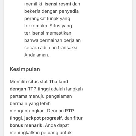
memiliki
lisensi resmi
dan
bekerja dengan penyedia
perangkat lunak yang
terkemuka. Situs yang
terlisensi memastikan
bahwa permainan berjalan
secara adil dan transaksi
Anda aman.
Kesimpulan
Memilih
situs slot Thailand
dengan RTP tinggi
adalah langkah
pertama menuju pengalaman
bermain yang lebih
menguntungkan. Dengan
RTP
tinggi
,
jackpot progresif
, dan
fitur
bonus menarik
, Anda dapat
meningkatkan peluang untuk