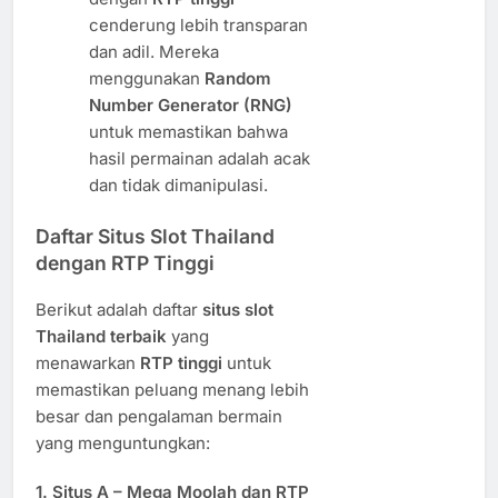
cenderung lebih transparan
dan adil. Mereka
menggunakan
Random
Number Generator (RNG)
untuk memastikan bahwa
hasil permainan adalah acak
dan tidak dimanipulasi.
Daftar Situs Slot Thailand
dengan RTP Tinggi
Berikut adalah daftar
situs slot
Thailand terbaik
yang
menawarkan
RTP tinggi
untuk
memastikan peluang menang lebih
besar dan pengalaman bermain
yang menguntungkan:
1.
Situs A – Mega Moolah dan RTP