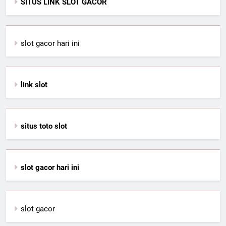
SITUS LINK SLOT GACOR
slot gacor hari ini
link slot
situs toto slot
slot gacor hari ini
slot gacor