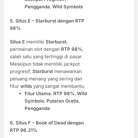
Pengganda
,
Wild Symbols
5.
Situs E – Starburst dengan RTP
98%
Situs E
memiliki
Starburst
,
permainan slot dengan
RTP 98%
,
salah satu yang tertinggi di pasar.
Meskipun tidak memiliki jackpot
progresif,
Starburst
menawarkan
peluang menang yang sering dan
fitur
wilds
yang sangat membantu.
Fitur Utama
:
RTP 98%
,
Wild
Symbols
,
Putaran Gratis
,
Pengganda
6.
Situs F – Book of Dead dengan
RTP 96.21%