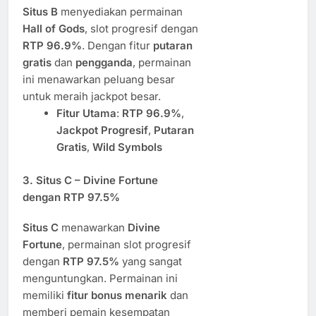
Situs B
menyediakan permainan
Hall of Gods
, slot progresif dengan
RTP 96.9%
. Dengan fitur
putaran
gratis
dan
pengganda
, permainan
ini menawarkan peluang besar
untuk meraih jackpot besar.
Fitur Utama
:
RTP 96.9%
,
Jackpot Progresif
,
Putaran
Gratis
,
Wild Symbols
3.
Situs C – Divine Fortune
dengan RTP 97.5%
Situs C
menawarkan
Divine
Fortune
, permainan slot progresif
dengan
RTP 97.5%
yang sangat
menguntungkan. Permainan ini
memiliki
fitur bonus menarik
dan
memberi pemain kesempatan