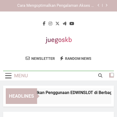
Skip
KAYA787 dengan Dukungan Sistem yang Stabil
to
dan Adaptif untuk Pengalaman Digital yang
Konsisten
content
Mengenal Konsep Layanan Digital yang
Dikembangkan oleh KAYA787
Cara Mengoptimalkan Penggunaan EDWINSLOT
di Berbagai Perangkat secara Efektif
Cara Mengoptimalkan Pengalaman Akses di
Platform LEBAH4D
Juegos KB
KAYA787 dengan Dukungan Sistem yang Stabil
Nikmati Game Dan Hiburan Seru Di
dan Adaptif untuk Pengalaman Digital yang
NEWSLETTER
RANDOM NEWS
Konsisten
Juegos KB. Tempat Terbaik Untuk
Mengenal Konsep Layanan Digital yang
Dikembangkan oleh KAYA787
Penggemar Game.
MENU
ra Mengoptimalkan Penggunaan EDWINSLOT di Berbagai Peran
HEADLINES
Weeks Ago