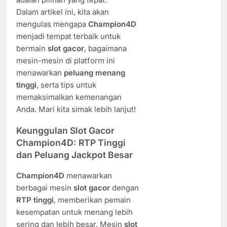
Dalam artikel ini, kita akan
mengulas mengapa
Champion4D
menjadi tempat terbaik untuk
bermain
slot gacor
, bagaimana
mesin-mesin di platform ini
menawarkan
peluang menang
tinggi
, serta tips untuk
memaksimalkan kemenangan
Anda. Mari kita simak lebih lanjut!
Keunggulan Slot Gacor
Champion4D: RTP Tinggi
dan Peluang Jackpot Besar
Champion4D
menawarkan
berbagai mesin
slot gacor
dengan
RTP tinggi
, memberikan pemain
kesempatan untuk menang lebih
sering dan lebih besar. Mesin
slot