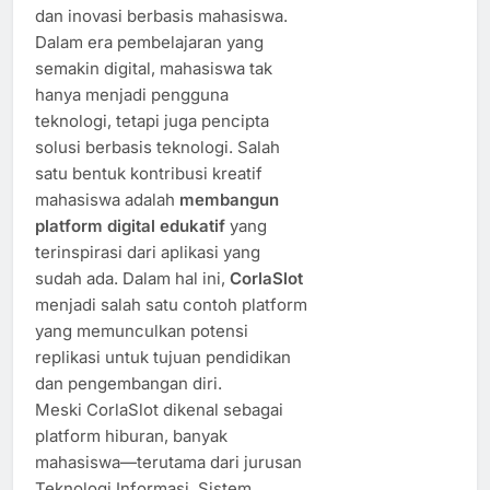
dan inovasi berbasis mahasiswa.
Dalam era pembelajaran yang
semakin digital, mahasiswa tak
hanya menjadi pengguna
teknologi, tetapi juga pencipta
solusi berbasis teknologi. Salah
satu bentuk kontribusi kreatif
mahasiswa adalah
membangun
platform digital edukatif
yang
terinspirasi dari aplikasi yang
sudah ada. Dalam hal ini,
CorlaSlot
menjadi salah satu contoh platform
yang memunculkan potensi
replikasi untuk tujuan pendidikan
dan pengembangan diri.
Meski CorlaSlot dikenal sebagai
platform hiburan, banyak
mahasiswa—terutama dari jurusan
Teknologi Informasi, Sistem