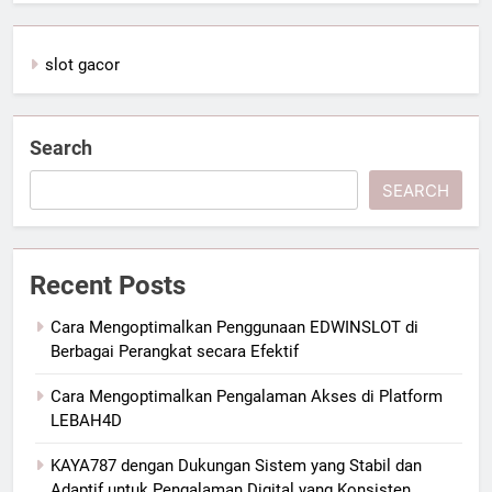
slot gacor
Search
SEARCH
Recent Posts
Cara Mengoptimalkan Penggunaan EDWINSLOT di
Berbagai Perangkat secara Efektif
Cara Mengoptimalkan Pengalaman Akses di Platform
LEBAH4D
KAYA787 dengan Dukungan Sistem yang Stabil dan
Adaptif untuk Pengalaman Digital yang Konsisten