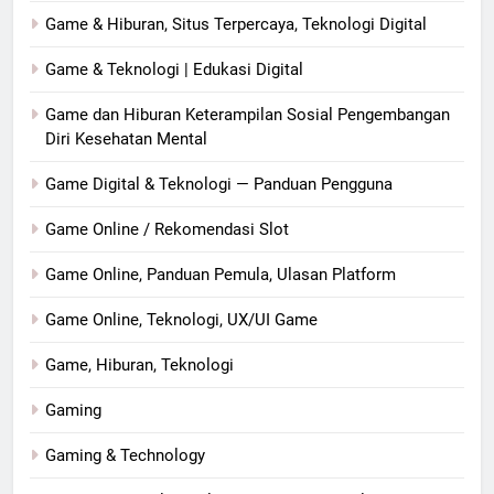
Game & Hiburan, Situs Terpercaya, Teknologi Digital
Game & Teknologi | Edukasi Digital
Game dan Hiburan Keterampilan Sosial Pengembangan
Diri Kesehatan Mental
Game Digital & Teknologi — Panduan Pengguna
Game Online / Rekomendasi Slot
Game Online, Panduan Pemula, Ulasan Platform
Game Online, Teknologi, UX/UI Game
Game, Hiburan, Teknologi
Gaming
Gaming & Technology