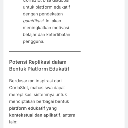
CorlaSlot bisa diadopsi
untuk platform edukatif
dengan pendekatan
gamifikasi
. Ini akan
meningkatkan motivasi
belajar dan keterlibatan
pengguna.
Potensi Replikasi dalam
Bentuk Platform Edukatif
Berdasarkan inspirasi dari
CorlaSlot, mahasiswa dapat
mereplikasi sistemnya untuk
menciptakan berbagai bentuk
platform edukatif yang
kontekstual dan aplikatif
, antara
lain: