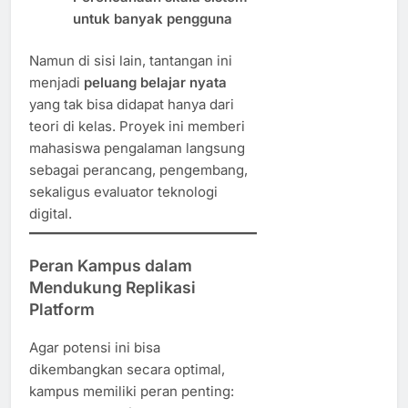
untuk banyak pengguna
Namun di sisi lain, tantangan ini
menjadi
peluang belajar nyata
yang tak bisa didapat hanya dari
teori di kelas. Proyek ini memberi
mahasiswa pengalaman langsung
sebagai perancang, pengembang,
sekaligus evaluator teknologi
digital.
Peran Kampus dalam
Mendukung Replikasi
Platform
Agar potensi ini bisa
dikembangkan secara optimal,
kampus memiliki peran penting: