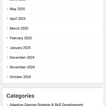
May 2025
April 2025
March 2025
February 2025
January 2025
December 2024
November 2024
October 2024
Categories
Adaptive Gaming Strategy & Skill Development