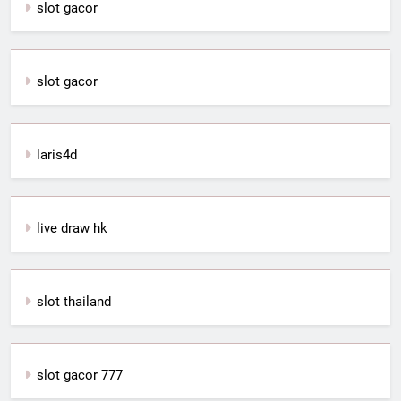
slot gacor
slot gacor
laris4d
live draw hk
slot thailand
slot gacor 777