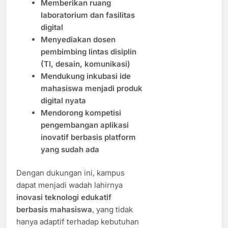
Memberikan ruang
laboratorium dan fasilitas
digital
Menyediakan dosen
pembimbing lintas disiplin
(TI, desain, komunikasi)
Mendukung inkubasi ide
mahasiswa menjadi produk
digital nyata
Mendorong kompetisi
pengembangan aplikasi
inovatif berbasis platform
yang sudah ada
Dengan dukungan ini, kampus
dapat menjadi wadah lahirnya
inovasi teknologi edukatif
berbasis mahasiswa
, yang tidak
hanya adaptif terhadap kebutuhan