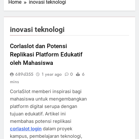
Home
inovasi teknologi
inovasi teknologi
Corlaslot dan Potensi
Replikasi Platform Edukatif
oleh Mahasiswa
689d355
1 year ago
0
6
mins
CorlaSlot memberi inspirasi bagi
mahasiswa untuk mengembangkan
platform digital serupa dengan
tujuan edukatif. Artikel ini
membahas potensi replikasi
corlaslot login
dalam proyek
kampus, pembelajaran teknologi,