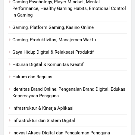
Gaming Psychology, Player Mindset, Mental
Performance, Healthy Gaming Habits, Emotional Control
in Gaming
Gaming, Platform Gaming, Kasino Online
Gaming, Produktivitas, Manajemen Waktu
Gaya Hidup Digital & Relaksasi Produktif
Hiburan Digital & Komunitas Kreatif
Hukum dan Regulasi
Identitas Brand Online, Pengenalan Brand Digital, Edukasi
Kepercayaan Pengguna
Infrastruktur & Kinerja Aplikasi
Infrastruktur dan Sistem Digital
Inovasi Akses Digital dan Pengalaman Pengguna