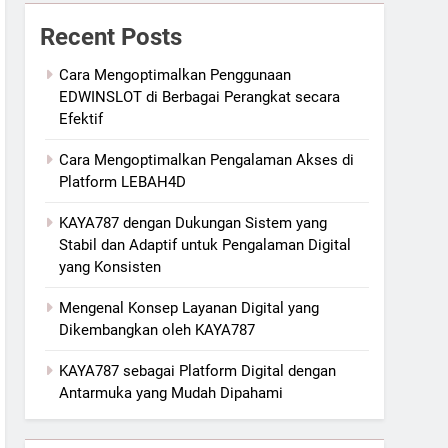
Recent Posts
Cara Mengoptimalkan Penggunaan
EDWINSLOT di Berbagai Perangkat secara
Efektif
Cara Mengoptimalkan Pengalaman Akses di
Platform LEBAH4D
KAYA787 dengan Dukungan Sistem yang
Stabil dan Adaptif untuk Pengalaman Digital
yang Konsisten
Mengenal Konsep Layanan Digital yang
Dikembangkan oleh KAYA787
KAYA787 sebagai Platform Digital dengan
Antarmuka yang Mudah Dipahami