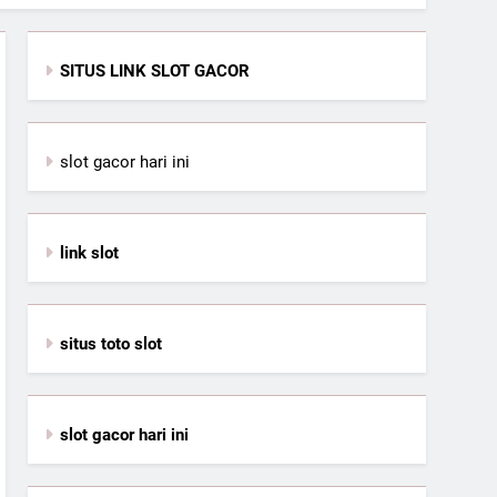
SITUS LINK SLOT GACOR
slot gacor hari ini
link slot
situs toto slot
slot gacor hari ini