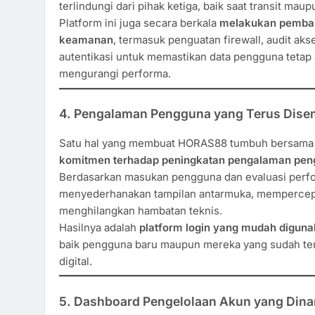
terlindungi dari pihak ketiga, baik saat transit mau
Platform ini juga secara berkala
melakukan pembar
keamanan
, termasuk penguatan firewall, audit aks
autentikasi untuk memastikan data pengguna tetap
mengurangi performa.
4. Pengalaman Pengguna yang Terus Dis
Satu hal yang membuat HORAS88 tumbuh bersama
komitmen terhadap peningkatan pengalaman pen
Berdasarkan masukan pengguna dan evaluasi perf
menyederhanakan tampilan antarmuka, mempercepa
menghilangkan hambatan teknis.
Hasilnya adalah
platform login yang mudah diguna
baik pengguna baru maupun mereka yang sudah te
digital.
5. Dashboard Pengelolaan Akun yang Din