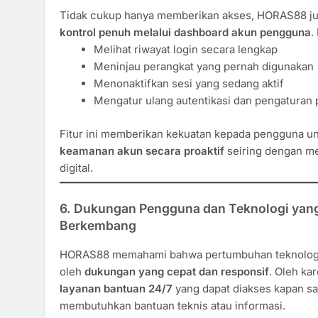
Tidak cukup hanya memberikan akses, HORAS88 j
kontrol penuh melalui dashboard akun pengguna
.
Melihat riwayat login secara lengkap
Meninjau perangkat yang pernah digunakan
Menonaktifkan sesi yang sedang aktif
Mengatur ulang autentikasi dan pengaturan p
Fitur ini memberikan kekuatan kepada pengguna u
keamanan akun secara proaktif
seiring dengan me
digital.
6. Dukungan Pengguna dan Teknologi yan
Berkembang
HORAS88 memahami bahwa pertumbuhan teknologi j
oleh
dukungan yang cepat dan responsif
. Oleh kar
layanan bantuan 24/7
yang dapat diakses kapan sa
membutuhkan bantuan teknis atau informasi.