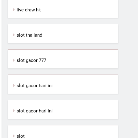
live draw hk
slot thailand
slot gacor 777
slot gacor hari ini
slot gacor hari ini
slot