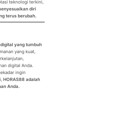
si teknologi terkini,
enyesuaikan diri
ng terus berubah.
digital yang tumbuh
amanan yang kuat,
kelanjutan,
an digital Anda.
sekadar ingin
i,
HORAS88 adalah
han Anda.