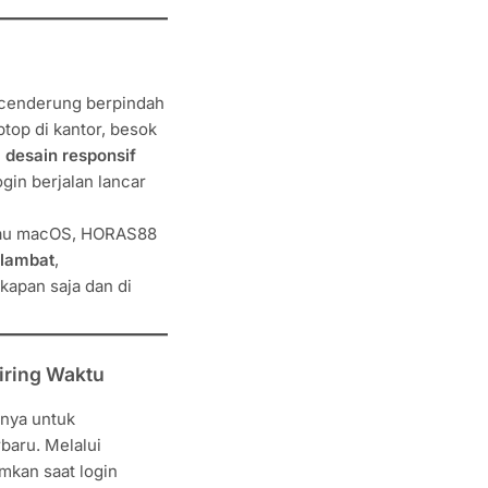
a cenderung berpindah
ptop di kantor, besok
n
desain responsif
in berjalan lancar
atau macOS, HORAS88
 lambat
,
kapan saja dan di
iring Waktu
nya untuk
baru. Melalui
imkan saat login