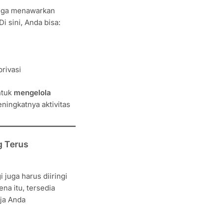
uga menawarkan
 Di sini, Anda bisa:
rivasi
ntuk
mengelola
ningkatnya aktivitas
g Terus
uga harus diiringi
ena itu, tersedia
ja Anda