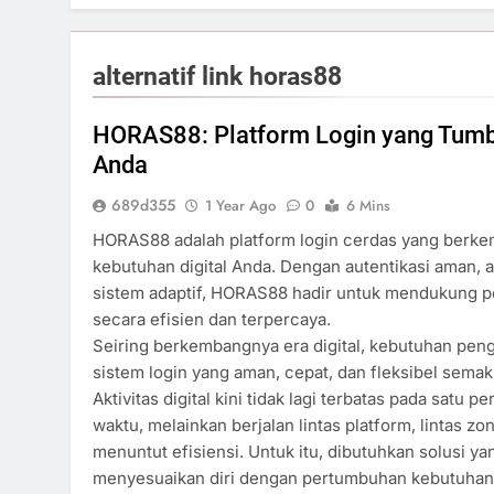
alternatif link horas88
HORAS88: Platform Login yang Tum
Anda
689d355
1 Year Ago
0
6 Mins
HORAS88 adalah platform login cerdas yang berk
kebutuhan digital Anda. Dengan autentikasi aman, a
sistem adaptif, HORAS88 hadir untuk mendukung pe
secara efisien dan terpercaya.
Seiring berkembangnya era digital, kebutuhan pen
sistem login yang aman, cepat, dan fleksibel semak
Aktivitas digital kini tidak lagi terbatas pada satu p
waktu, melainkan berjalan lintas platform, lintas z
menuntut efisiensi. Untuk itu, dibutuhkan solusi 
menyesuaikan diri dengan pertumbuhan kebutuhan 