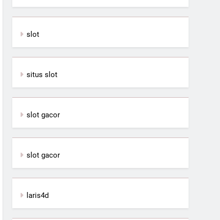
slot
situs slot
slot gacor
slot gacor
laris4d