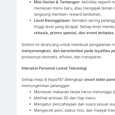
Misi Harian & Tantangan
: Aktivitas seperti
memesan menu baru, atau mengajak teman 
langsung memberi reward tambahan.
Level Keanggotaan
: Semakin sering pelang
tinggi level yang dicapai. Setiap level mem
rahasia, promo spesial, dan event terbatas.
Sistem ini dirancang untuk membuat pengalaman 
menyenangkan, dan berorientasi pada loyalitas p
prosesnya otomatis, efisien, dan transparan.
Interaksi Personal Lewat Teknologi
Setiap meja di Kaya787 dilengkapi
smart table pane
memungkinkan pelanggan:
Memesan makanan tanpa harus menunggu p
Melihat animasi 3D dari tiap menu
Mengatur pencahayaan dan suara sesuai sua
Mengecek poin, status misi, dan riwayat tran