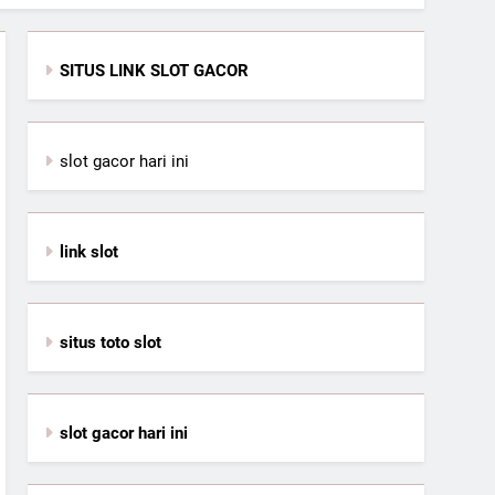
SITUS LINK SLOT GACOR
slot gacor hari ini
link slot
situs toto slot
slot gacor hari ini