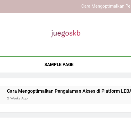
Cara Mengoptimalkan Pe
KAYA787 dengan Dukungan Sistem yang Stabil dan Adaptif unt
Mengenal Konsep Layanan Dig
Cara Mengoptimalkan Penggunaan EDWINSLOT d
gos KB
ame Dan Hiburan Seru Di Juegos KB. Tempat Terbaik Untuk P
Cara Mengoptimalkan Pe
SAMPLE PAGE
KAYA787 dengan Dukungan Sistem yang Stabil dan Adaptif unt
Mengenal Konsep Layanan Dig
goptimalkan Pengalaman Akses di Platform LEBAH4D
o