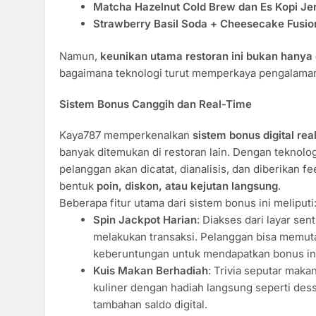
Matcha Hazelnut Cold Brew dan Es Kopi Je
Strawberry Basil Soda + Cheesecake Fusio
Namun,
keunikan utama restoran ini bukan hanya 
bagaimana teknologi turut memperkaya pengalama
Sistem Bonus Canggih dan Real-Time
Kaya787 memperkenalkan
sistem bonus digital rea
banyak ditemukan di restoran lain. Dengan teknologi 
pelanggan akan dicatat, dianalisis, dan diberikan f
bentuk
poin, diskon, atau kejutan langsung
.
Beberapa fitur utama dari sistem bonus ini meliputi
Spin Jackpot Harian
: Diakses dari layar sen
melakukan transaksi. Pelanggan bisa memut
keberuntungan untuk mendapatkan bonus in
Kuis Makan Berhadiah
: Trivia seputar mak
kuliner dengan hadiah langsung seperti desse
tambahan saldo digital.