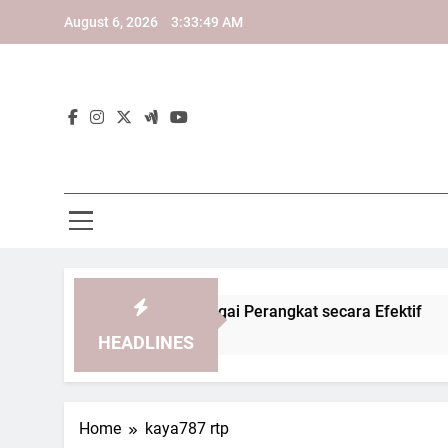
Skip
August 6, 2026
3:33:50 AM
to
content
Jue
Nikmati G
NSLOT di Berbagai Perangkat secara Efektif
Cara Men
2 Weeks Ag
HEADLINES
Home
kaya787 rtp