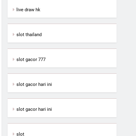
live draw hk
slot thailand
slot gacor 777
slot gacor hari ini
slot gacor hari ini
slot