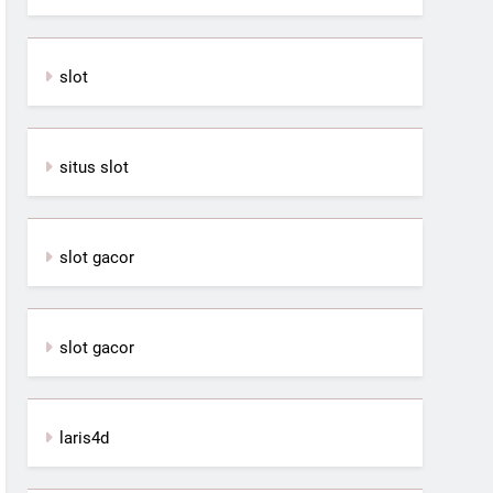
slot
situs slot
slot gacor
slot gacor
laris4d