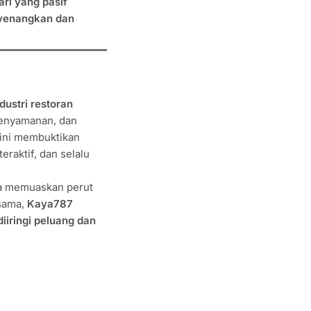
ari yang pasif
nyenangkan dan
ustri restoran
enyamanan, dan
 ini membuktikan
eraktif, dan selalu
a memuaskan perut
 sama,
Kaya787
iiringi peluang dan