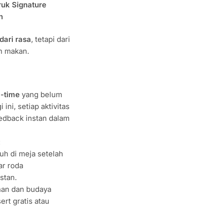
ruk Signature
n
dari rasa
, tetapi dari
n makan.
l-time
yang belum
ini, setiap aktivitas
eedback instan dalam
:
tuh di meja setelah
ar roda
stan.
anan dan budaya
rt gratis atau