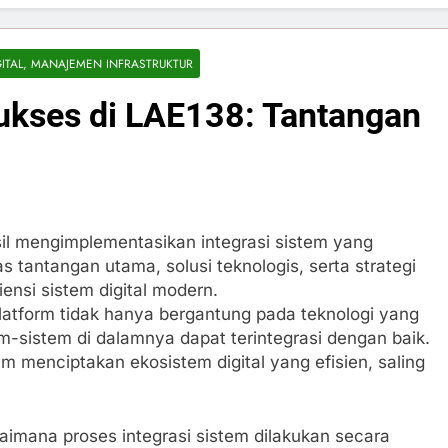
ITAL, MANAJEMEN INFRASTRUKTUR
Sukses di LAE138: Tantangan
l mengimplementasikan integrasi sistem yang
s tantangan utama, solusi teknologis, serta strategi
iensi sistem digital modern.
platform tidak hanya bergantung pada teknologi yang
m-sistem di dalamnya dapat terintegrasi dengan baik.
m menciptakan ekosistem digital yang efisien, saling
imana proses integrasi sistem dilakukan secara