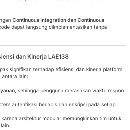
dengan
Continuous Integration dan Continuous
kode dapat langsung diimplementasikan tanpa
siensi dan Kinerja LAE138
 signifikan terhadap efisiensi dan kinerja platform
antara lain:
ayanan
, sehingga pengguna merasakan waktu respon
istem autentikasi berlapis dan enkripsi pada setiap
, karena arsitektur modular memungkinkan tim untuk
lain.