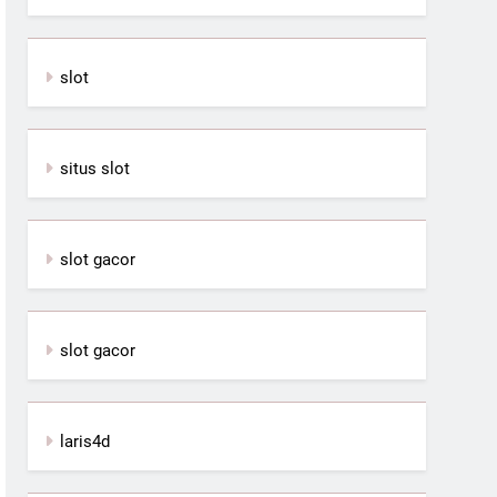
slot
situs slot
slot gacor
slot gacor
laris4d