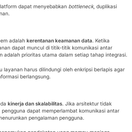
i-platform dapat menyebabkan
bottleneck
, duplikasi
anan.
istem adalah
kerentanan keamanan data
. Ketika
an dapat muncul di titik-titik komunikasi antar
dalah prioritas utama dalam setiap tahap integrasi.
u layanan harus dilindungi oleh enkripsi berlapis agar
nformasi berlangsung.
ada
kinerja dan skalabilitas
. Jika arsitektur tidak
ah pengguna dapat memperlambat komunikasi antar
 menurunkan pengalaman pengguna.