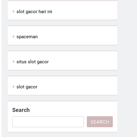
slot gacor hari ini
spaceman
situs slot gacor
slot gacor
Search
SEARCH