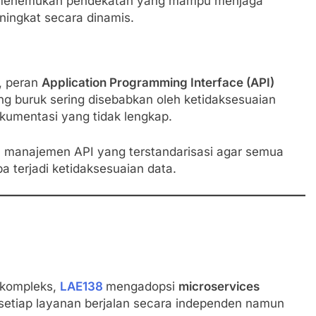
 menemukan pendekatan yang mampu menjaga
ningkat secara dinamis.
i, peran
Application Programming Interface (API)
ng buruk sering disebabkan oleh ketidaksesuaian
okumentasi yang tidak lengkap.
n manajemen API yang terstandarisasi agar semua
a terjadi ketidaksesuaian data.
8
 kompleks,
LAE138
mengadopsi
microservices
setiap layanan berjalan secara independen namun