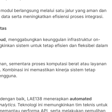
 modul berlangsung melalui satu jalur yang aman dan
k data serta meningkatkan efisiensi proses integrasi.
itas
oud
, menggabungkan keunggulan infrastruktur on-
gkinkan sistem untuk tetap efisien dan fleksibel dalam
 aman, sementara proses komputasi berat atau layanan
d. Kombinasi ini memastikan kinerja sistem tetap
engguna.
si dengan baik, LAE138 menerapkan
automated
nalytics
. Teknologi ini memungkinkan tim teknis untuk
 memantau performa API, serta melakukan pemulihan