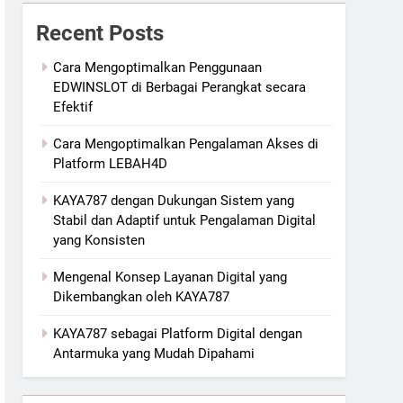
Recent Posts
Cara Mengoptimalkan Penggunaan
EDWINSLOT di Berbagai Perangkat secara
Efektif
Cara Mengoptimalkan Pengalaman Akses di
Platform LEBAH4D
KAYA787 dengan Dukungan Sistem yang
Stabil dan Adaptif untuk Pengalaman Digital
yang Konsisten
Mengenal Konsep Layanan Digital yang
Dikembangkan oleh KAYA787
KAYA787 sebagai Platform Digital dengan
Antarmuka yang Mudah Dipahami