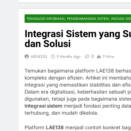
TEKNOLOGI INFORMASI, PENGEMBANGAN SISTEM, INOVASI DIG
Integrasi Sistem yang 
dan Solusi
0
689d355
9 Months Ago
9 Mins
Temukan bagaimana platform LAE138 berhasi
kompleks dengan efisien. Artikel ini membaha
integrasi yang memastikan stabilitas dan efis
Dalam era digitalisasi, keberhasilan sebuah 
digunakan, tetapi juga pada bagaimana siste
Integrasi sistem
menjadi fondasi penting dala
terhubung, dan mudah dikelola.
Platform
LAE138
menjadi contoh konkret baga