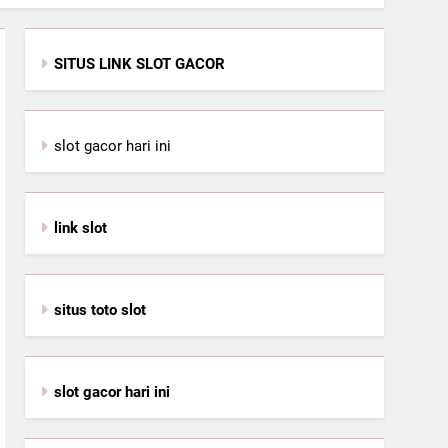
SITUS LINK SLOT GACOR
slot gacor hari ini
link slot
situs toto slot
slot gacor hari ini