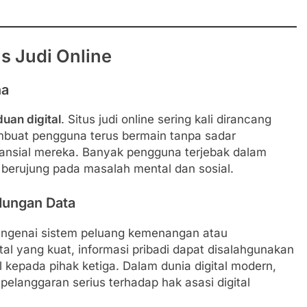
s Judi Online
na
uan digital
. Situs judi online sering kali dirancang
mbuat pengguna terus bermain tanpa sadar
nsial mereka. Banyak pengguna terjebak dalam
 berujung pada masalah mental dan sosial.
dungan Data
engenai sistem peluang kemenangan atau
al yang kuat, informasi pribadi dapat disalahgunakan
l kepada pihak ketiga. Dalam dunia digital modern,
elanggaran serius terhadap hak asasi digital