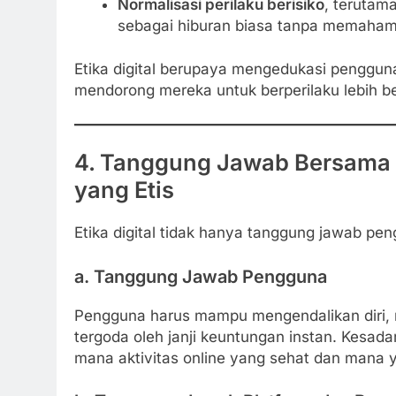
Normalisasi perilaku berisiko
, terutam
sebagai hiburan biasa tanpa memahami
Etika digital berupaya mengedukasi pengguna 
mendorong mereka untuk berperilaku lebih be
4. Tanggung Jawab Bersama 
yang Etis
Etika digital tidak hanya tanggung jawab pen
a. Tanggung Jawab Pengguna
Pengguna harus mampu mengendalikan diri, m
tergoda oleh janji keuntungan instan. Kesad
mana aktivitas online yang sehat dan mana 