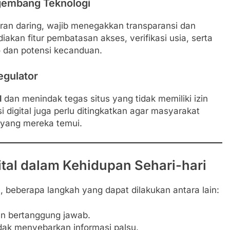
gembang Teknologi
buran daring, wajib menegakkan transparansi dan
akan fitur pembatasan akses, verifikasi usia, serta
ko dan potensi kecanduan.
egulator
l
dan menindak tegas situs yang tidak memiliki izin
asi digital juga perlu ditingkatkan agar masyarakat
g yang mereka temui.
gital dalam Kehidupan Sehari-hari
, beberapa langkah yang dapat dilakukan antara lain:
an bertanggung jawab.
idak menyebarkan informasi palsu.