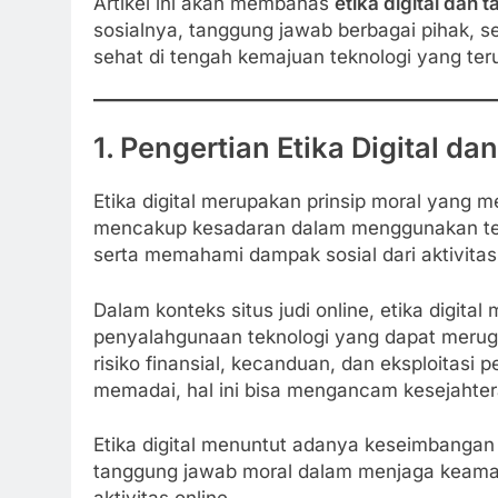
Artikel ini akan membahas
etika digital dan t
sosialnya, tanggung jawab berbagai pihak, 
sehat di tengah kemajuan teknologi yang te
1. Pengertian Etika Digital d
Etika digital merupakan prinsip moral yang m
mencakup kesadaran dalam menggunakan tekno
serta memahami dampak sosial dari aktivitas
Dalam konteks situs judi online, etika digita
penyalahgunaan teknologi yang dapat merugi
risiko finansial, kecanduan, dan eksploitasi
memadai, hal ini bisa mengancam kesejahteraa
Etika digital menuntut adanya keseimbanga
tanggung jawab moral dalam menjaga keamana