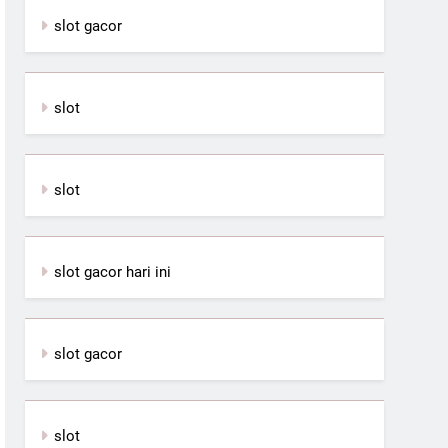
slot gacor
slot
slot
slot gacor hari ini
slot gacor
slot