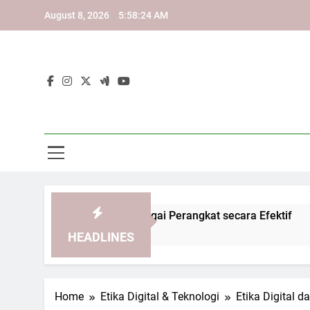
Skip
August 8, 2026
5:58:25 AM
to
content
Jue
Nikmati G
NSLOT di Berbagai Perangkat secara Efektif
Cara Me
3 Weeks Ag
HEADLINES
Home
Etika Digital & Teknologi
Etika Digital d