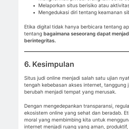
Melaporkan situs berisiko atau aktivit
Mengedukasi diri tentang keamanan siber
Etika digital tidak hanya berbicara tentang a
tentang
bagaimana seseorang dapat menjadi
berintegritas.
6. Kesimpulan
Situs judi online menjadi salah satu ujian nya
tengah kebebasan akses internet, tanggung ja
berubah menjadi tempat yang merusak.
Dengan mengedepankan transparansi, regulasi
ekosistem online yang sehat dan beradab. Et
moral yang membimbing kita untuk mengguna
internet menjadi ruang yang aman, produktif