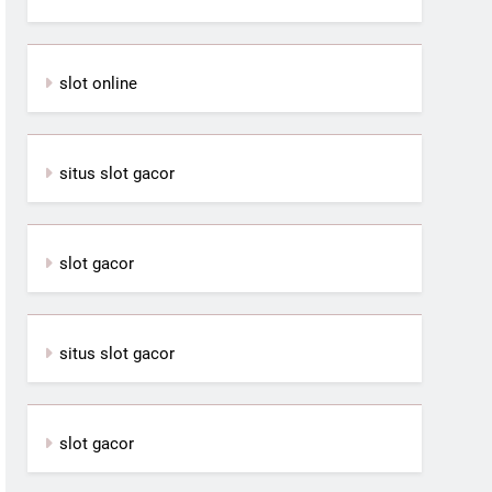
slot online
situs slot gacor
slot gacor
situs slot gacor
slot gacor