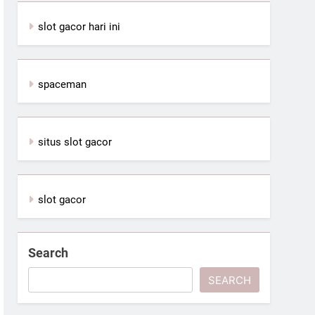
slot gacor hari ini
spaceman
situs slot gacor
slot gacor
Search
SEARCH